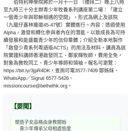
伯特利神學院將於一月十一日 （禮拜二）晚上八時
至九時三十分主辦青少年牧養系列講座第二場：「建立
一個青少年與耶穌相遇的空間」，形式為網上及該院
（九龍仔嘉林邊道45-47號）實體進行。內容：透過使用
Alpha，激發和轉化參與者內在的潛能，以致成長為可持
續發展和能盛載青少年的信仰羣體；介紹全新本地製作
「啟發少青系列粵語版ACTS」的用法及材料。講員為該
院實踐科講師香港啟發同工、鄭家輝牧師，費用全免，
對象為教牧同工、青少年導師和領袖。報名可瀏覽：
https://bit.ly/3jpR4DK，查詢可電3577-7409 鄒姊妹、
WhatsApp／Signal 6577-5426、
missioncourse@bethelhk.org
。
【要聞】
塑造子女品格由身教開始
青少年傳承父母相處態度