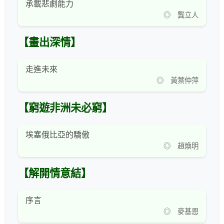
承載悲劇能力
◎ 龔立人
【畫出深情】
走進未來
◎ 黃葉仲萍
【窮遊非洲未必窮】
埃塞俄比亞的驕傲
◎ 趙煥明
【解開情意結】
序言
◎ 麥基恩