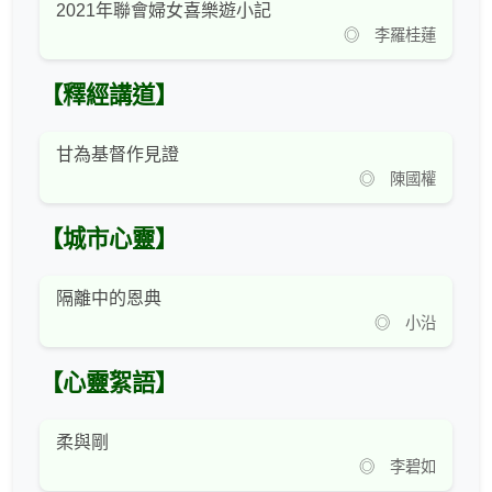
2021年聯會婦女喜樂遊小記
◎ 李羅桂蓮
【釋經講道】
甘為基督作見證
◎ 陳國權
【城市心靈】
隔離中的恩典
◎ 小沿
【心靈絮語】
柔與剛
◎ 李碧如