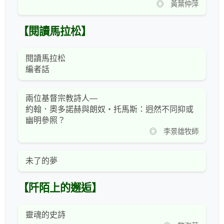
◎ 黃葉仲萍
【閱讀馬拉松】
閱讀馬拉松
編者話
兩位基督宗教詩人—
約翰．奧多諾赫與朗奴‧托馬斯：迥然不同抑或
幽明參照？
◎ 李景雄牧師
未了的夢
【阡陌上的邂逅】
靈魂的史詩