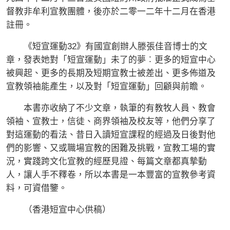
督教非牟利宣教團體，後亦於二零一二年十二月在香港
註冊。
《短宣運動32》有國宣創辦人滕張佳音博士的文
章，發表她對「短宣運動」未了的夢︰更多的短宣中心
被興起、更多的長期及短期宣教士被差出、更多佈道及
宣教領袖能產生，以及對「短宣運動」回顧與前瞻。
本書亦收納了不少文章，執筆的有教牧人員、教會
領袖、宣教士，信徒、商界領袖及校友等，他們分享了
對這運動的看法、昔日入讀短宣課程的經過及日後對他
們的影響、又或職場宣教的困難及挑戰，宣教工場的實
況，實踐跨文化宣教的經歷見證、每篇文章都真摯動
人，讓人手不釋卷，所以本書是一本豐富的宣教參考資
料，可資借鑒。
（香港短宣中心供稿）