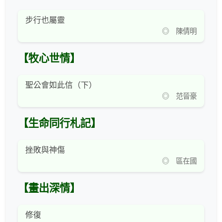
步行也屬靈
◎ 陳倩明
【牧心世情】
聖公會如此信（下）
◎ 范晉豪
【生命同行札記】
挫敗與神傷
◎ 區在國
【畫出深情】
修復