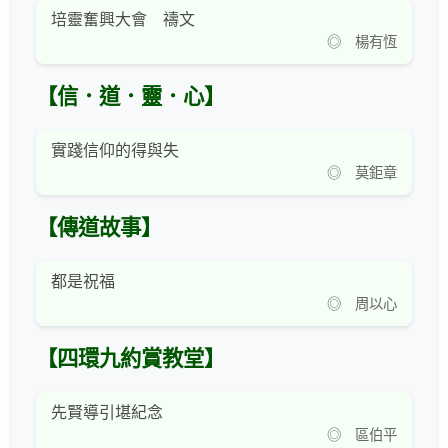
培靈奮興大會 禱文
◎ 楊有恆
【信．道．靈．心】
實踐信仰的得與失
◎ 莫鉅章
【傳道故事】
都是祝福
◎ 周以心
【四環九約賞教堂】
先賢導引堪紀念
◎ 區伯平