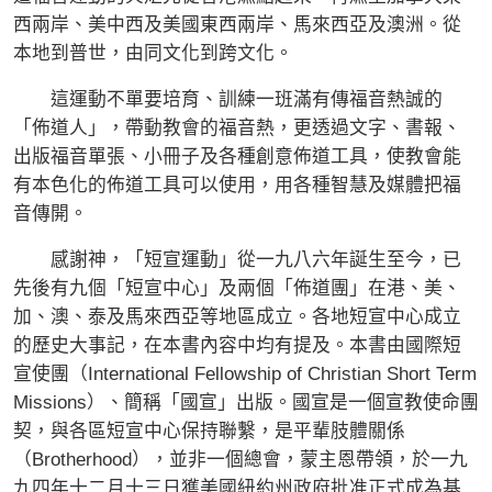
西兩岸、美中西及美國東西兩岸、馬來西亞及澳洲。從
本地到普世，由同文化到跨文化。
這運動不單要培育、訓練一班滿有傳福音熱誠的
「佈道人」，帶動教會的福音熱，更透過文字、書報、
出版福音單張、小冊子及各種創意佈道工具，使教會能
有本色化的佈道工具可以使用，用各種智慧及媒體把福
音傳開。
感謝神，「短宣運動」從一九八六年誕生至今，已
先後有九個「短宣中心」及兩個「佈道團」在港、美、
加、澳、泰及馬來西亞等地區成立。各地短宣中心成立
的歷史大事記，在本書內容中均有提及。本書由國際短
宣使團（International Fellowship of Christian Short Term
Missions）、簡稱「國宣」出版。國宣是一個宣教使命團
契，與各區短宣中心保持聯繫，是平輩肢體關係
（Brotherhood），並非一個總會，蒙主恩帶領，於一九
九四年十二月十三日獲美國紐約州政府批准正式成為基