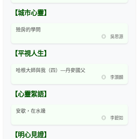
【城市心靈】
殮房的學問
◎ 吳思源
【平視人生】
哈根大師與我（四）—丹麥國父
◎ 李灝麟
【心靈絮語】
安歇，在水邊
◎ 李碧如
【明心見證】