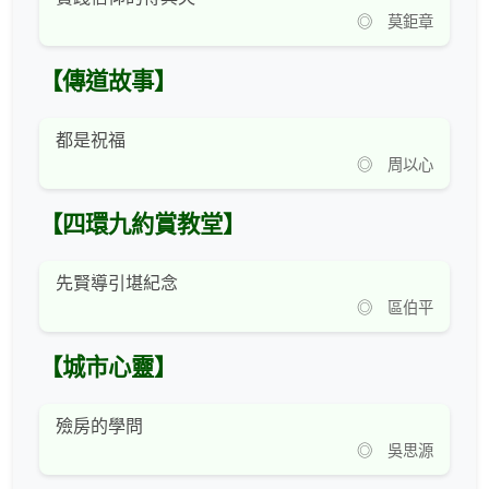
◎ 莫鉅章
【傳道故事】
都是祝福
◎ 周以心
【四環九約賞教堂】
先賢導引堪紀念
◎ 區伯平
【城市心靈】
殮房的學問
◎ 吳思源