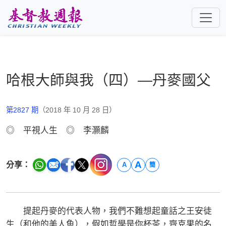
跳至主要內容
哈根大師與我（四）—丹麥國父
第2827 期
（2018 年 10 月 28 日）
◎ 平視人生 ◎ 李灝麟
A
分享：
A
簡
提起丹麥的代表人物，我們不難想起童話之王安徒
生（和他的美人魚），假如哲學是你杯茶，齊克果的名