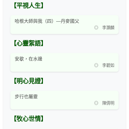
【平視人生】
哈根大師與我（四）—丹麥國父
◎ 李灝麟
【心靈絮語】
安歇，在水邊
◎ 李碧如
【明心見證】
步行也屬靈
◎ 陳倩明
【牧心世情】