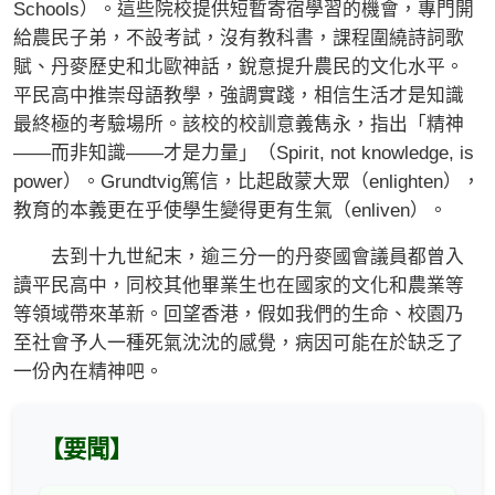
Schools）。這些院校提供短暫寄宿學習的機會，專門開
給農民子弟，不設考試，沒有教科書，課程圍繞詩詞歌
賦、丹麥歷史和北歐神話，銳意提升農民的文化水平。
平民高中推崇母語教學，強調實踐，相信生活才是知識
最終極的考驗場所。該校的校訓意義雋永，指出「精神
——而非知識——才是力量」（Spirit, not knowledge, is
power）。Grundtvig篤信，比起啟蒙大眾（enlighten），
教育的本義更在乎使學生變得更有生氣（enliven）。
去到十九世紀末，逾三分一的丹麥國會議員都曾入
讀平民高中，同校其他畢業生也在國家的文化和農業等
等領域帶來革新。回望香港，假如我們的生命、校園乃
至社會予人一種死氣沈沈的感覺，病因可能在於缺乏了
一份內在精神吧。
【要聞】