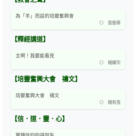
為「羊」而設的培靈奮興會
◎ 張振華
【釋經講道】
主啊！我要能看見
◎ 楊耀宗
【培靈奮興大會 禱文】
培靈奮興大會 禱文
◎ 楊有恆
【信．道．靈．心】
實踐信仰的得與失