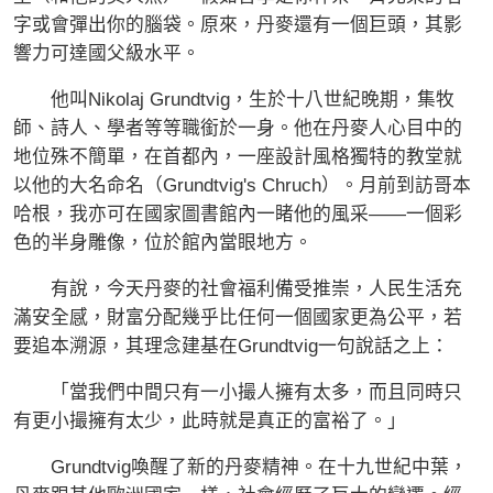
字或會彈出你的腦袋。原來，丹麥還有一個巨頭，其影
響力可達國父級水平。
他叫Nikolaj Grundtvig，生於十八世紀晚期，集牧
師、詩人、學者等等職銜於一身。他在丹麥人心目中的
地位殊不簡單，在首都內，一座設計風格獨特的教堂就
以他的大名命名（Grundtvig's Chruch）。月前到訪哥本
哈根，我亦可在國家圖書館內一睹他的風采——一個彩
色的半身雕像，位於館內當眼地方。
有說，今天丹麥的社會福利備受推崇，人民生活充
滿安全感，財富分配幾乎比任何一個國家更為公平，若
要追本溯源，其理念建基在Grundtvig一句說話之上：
「當我們中間只有一小撮人擁有太多，而且同時只
有更小撮擁有太少，此時就是真正的富裕了。」
Grundtvig喚醒了新的丹麥精神。在十九世紀中葉，