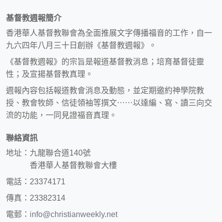
基督教週報簡介
香港華人基督教聯會為全面推展文字傳播福音的工作，自一
九六四年八月三十日創辦《基督教週報》。
《基督教週報》的宗旨是報道基督教消息；培育基督徒靈
性；及宣揚基督教真理。
週報內容包括報道教會消息及動態，並定期邀約神學院教
授、教會牧師、信徒領袖等撰文⋯⋯以達編、寫、讀三向交
流的功能，一同見證福音真理。
聯絡資訊
地址：九龍聯合道140號
香港華人基督教聯會大樓
電話：23374171
傳真：23382314
電郵：
info@christianweekly.net