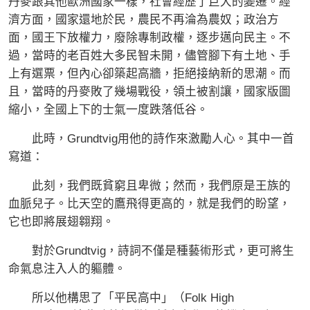
丹麥跟其他歐洲國家一樣，社會經歷了巨大的變遷。經
濟方面，國家還地於民，農民不再淪為農奴；政治方
面，國王下放權力，廢除專制政權，逐步邁向民主。不
過，當時的老百姓大多民智未開，儘管腳下有土地、手
上有選票，但內心卻築起高牆，拒絕接納新的思潮。而
且，當時的丹麥敗了幾場戰役，領土被割讓，國家版圖
縮小，全國上下的士氣一度跌落低谷。
此時，Grundtvig用他的詩作來激勵人心。其中一首
寫道：
此刻，我們既貧窮且卑微；然而，我們原是王族的
血脈兒子。比天空的鷹飛得更高的，就是我們的盼望，
它也即將展翅翱翔。
對於Grundtvig，詩詞不僅是種藝術形式，更可將生
命氣息注入人的軀體。
所以他構思了「平民高中」（Folk High