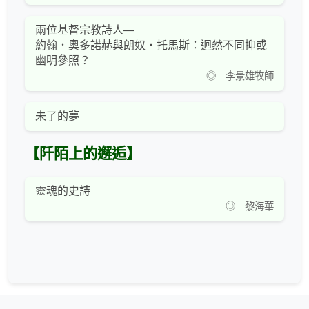
兩位基督宗教詩人—
約翰．奧多諾赫與朗奴‧托馬斯：迥然不同抑或
幽明參照？
◎ 李景雄牧師
未了的夢
【阡陌上的邂逅】
靈魂的史詩
◎ 黎海華