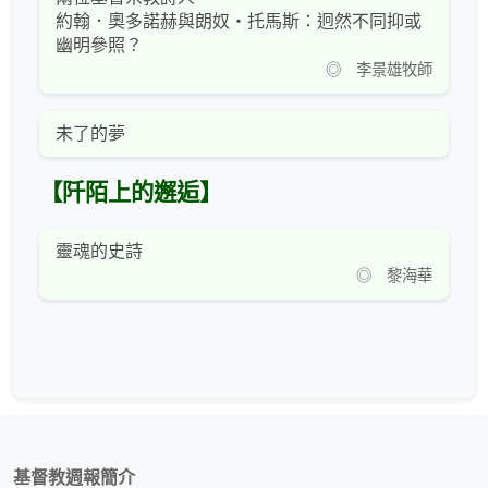
約翰．奧多諾赫與朗奴‧托馬斯：迥然不同抑或
幽明參照？
◎ 李景雄牧師
未了的夢
【阡陌上的邂逅】
靈魂的史詩
◎ 黎海華
基督教週報簡介