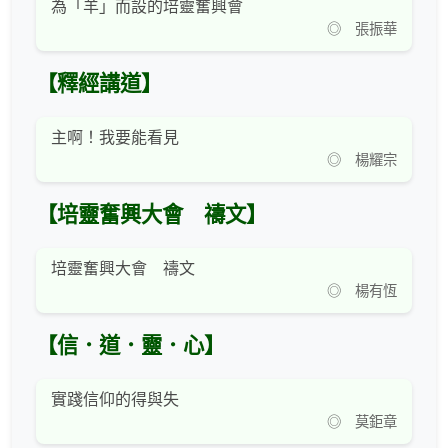
為「羊」而設的培靈奮興會
◎ 張振華
【釋經講道】
主啊！我要能看見
◎ 楊耀宗
【培靈奮興大會 禱文】
培靈奮興大會 禱文
◎ 楊有恆
【信．道．靈．心】
實踐信仰的得與失
◎ 莫鉅章