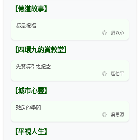
【傳道故事】
都是祝福
◎ 周以心
【四環九約賞教堂】
先賢導引堪紀念
◎ 區伯平
【城市心靈】
殮房的學問
◎ 吳思源
【平視人生】