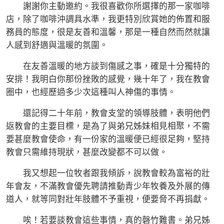
謝謝你主動邀約。我很喜歡你所選擇的那一家咖啡
店，除了咖啡沖調具水準，我更特別欣賞她的佈置和服
務員的態度，很是友善和溫馨，那是一種自然而然就讓
人感到舒適與溫暖的氛圍。
在友善溫暖的地方談到傷感之事，確是十分獨特的
安排！我明白你那份挫敗的感覺，幾十年了，我在教會
圈中，也經歷過多少次這種叫人神傷的事情。
還記得二十年前，教會支堂的領導肢體，表明他們
返教會的主要目標，是為了與弟兄姊妹相見相聚，不需
要甚麼教會使命，有一份家的溫暖便已經很足夠，堅持
教會只需維持現狀，甚麼改變都不可以做。
我又想起一位牧者跟我傾訴，說教會較為富裕的壯
年會友，不滿教會優先聘請推動青少年牧養及外展的傳
道人，就等同對壯年肢體不予重視，便要脅不再捐獻。
唉！若要談教會這些事情，真的磬竹難書。弟兄姊