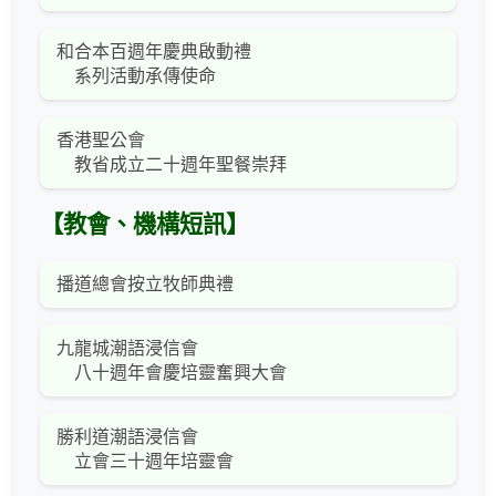
和合本百週年慶典啟動禮
系列活動承傳使命
香港聖公會
教省成立二十週年聖餐崇拜
【教會、機構短訊】
播道總會按立牧師典禮
九龍城潮語浸信會
八十週年會慶培靈奮興大會
勝利道潮語浸信會
立會三十週年培靈會