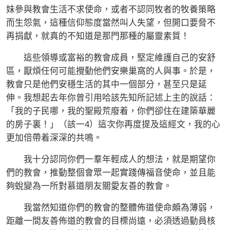
妹參與教會生活不求使命，或者不認同牧者的牧養策略
而生怨氣，這種信仰態度當然叫人失望，但開口要脅不
再捐獻，就真的不知道是那門那種的屬靈素質！
這些領導或富裕的教會成員，堅定維護自己的安舒
區，厭煩任何可能攪動他們安樂巢窩的人與事。於是，
教會只是他們安穩生活的其中一個部分，甚至只是延
伸。我想起去年你曾引用哈該先知所記述上主的說話：
「我的子民哪，我的聖殿荒廢着，你們卻住在建築華麗
的房子裏！」（該一4）這次你再度提及這經文，我的心
更加倍帶着深深的共鳴。
我十分認同你們一羣年輕成人的想法，就是期望你
們的教會，推動整個會眾一起實踐傳福音使命，並且能
夠蛻變為一所對慕道朋友關愛友善的教會。
我當然知道你們的教會的整體佈道使命頗為薄弱，
距離一間友善佈道的教會的目標尚遠，必須透過動員核