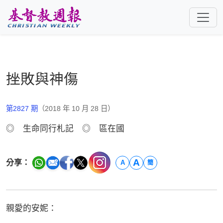
跳至主要內容
挫敗與神傷
第2827 期
（2018 年 10 月 28 日）
◎ 生命同行札記 ◎ 區在國
A
分享：
A
簡
親愛的安妮：