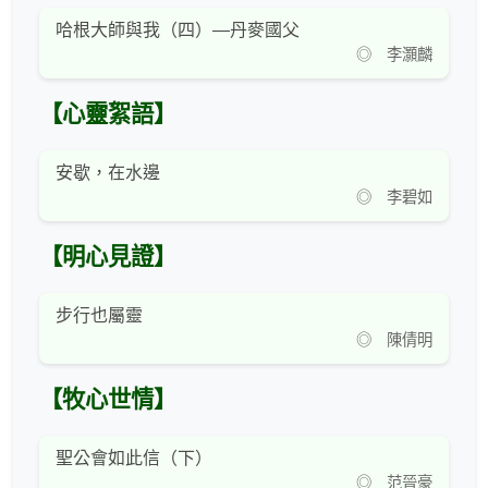
哈根大師與我（四）—丹麥國父
◎ 李灝麟
【心靈絮語】
安歇，在水邊
◎ 李碧如
【明心見證】
步行也屬靈
◎ 陳倩明
【牧心世情】
聖公會如此信（下）
◎ 范晉豪