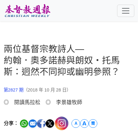
跳至主要內容
兩位基督宗教詩人—
約翰．奧多諾赫與朗奴‧托馬
斯：迥然不同抑或幽明參照？
第2827 期
（2018 年 10 月 28 日）
◎ 閱讀馬拉松 ◎ 李景雄牧師
A
分享：
A
簡