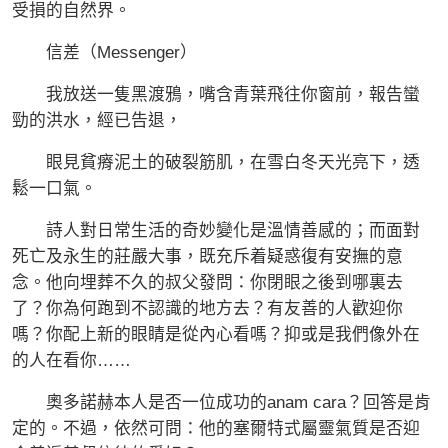
受損的自然界。
信差（Messenger）
我放送一隻黑渡鴉，嘴含青葉飛往你窗前，報告蠻
勁的洪水，經已告退，
眼見貧瘠泥土的破裂筋肌，在雪白冬天光亮下，透
鬆一口氣。
詩人對日常生活的奇妙變化是溫情善感的；而面對
死亡及永生的莊嚴大事，既充斥着疑惑復有安撫的意
念。他向埋葬不久的叔父發問：你閉眼之後到哪裏去
了？你為何跑到不認識的地方去？有友善的人歡迎你
嗎？你配上新的眼睛是從內心看嗎？抑或是我們像外在
的人在看你……
奧多諾赫本人是否一位成功的anam cara？回答是肯
定的。不過，依然可問：他的塞爾特式屬靈氣質是否迎