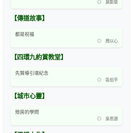
◎ 莫鉅章
【傳道故事】
都是祝福
◎ 周以心
【四環九約賞教堂】
先賢導引堪紀念
◎ 區伯平
【城市心靈】
殮房的學問
◎ 吳思源