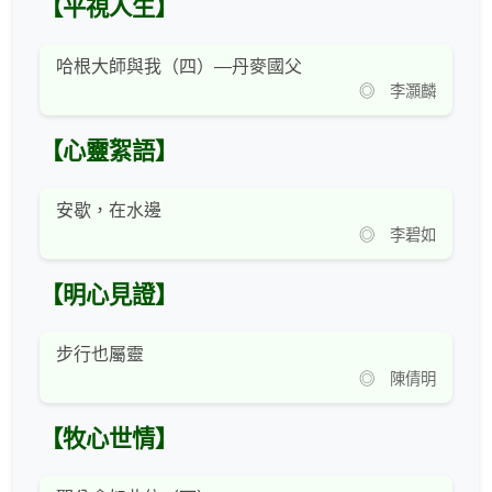
【平視人生】
哈根大師與我（四）—丹麥國父
◎ 李灝麟
【心靈絮語】
安歇，在水邊
◎ 李碧如
【明心見證】
步行也屬靈
◎ 陳倩明
【牧心世情】