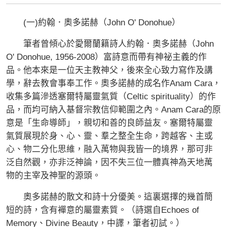
(一)約翰．奧多諾赫（John O' Donohue）
筆者曾傾心於愛爾蘭籍詩人約翰．奧多諾赫（John
O' Donohue, 1956-2008）富詩意而帶有神祕主義的作
品。他本來是一位天主教神父，後來全心致力寫作及講
學，辭去教會事奉工作。奧多諾赫的成名作Anam Cara，
收集多篇滲透塞爾特屬靈氣質（Celtic spirituality）的作
品，而均可納入基督宗教信仰範圍之內。Anam Cara的原
意是「生命導師」，親切和善的良師益友。塞爾特屬靈
氣質展現於身、心、靈、羣之整全生命，跨越客、主或
心、物二分化思維，融入萬物與我皆一的境界，那可非
泛自然觀，亦非泛神論，因不失三位一體真神為天地萬
物的主宰及神聖的源頭。
奧多諾赫的散文和詩十分優美。這裏選擇的幾首簡
短的詩，含有襌意的屬靈素質。（詩選自Echoes of
Memory、Divine Beauty，中譯，筆者初試。）