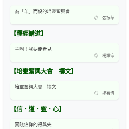
為「羊」而設的培靈奮興會
◎ 張振華
【釋經講道】
主啊！我要能看見
◎ 楊耀宗
【培靈奮興大會 禱文】
培靈奮興大會 禱文
◎ 楊有恆
【信．道．靈．心】
實踐信仰的得與失