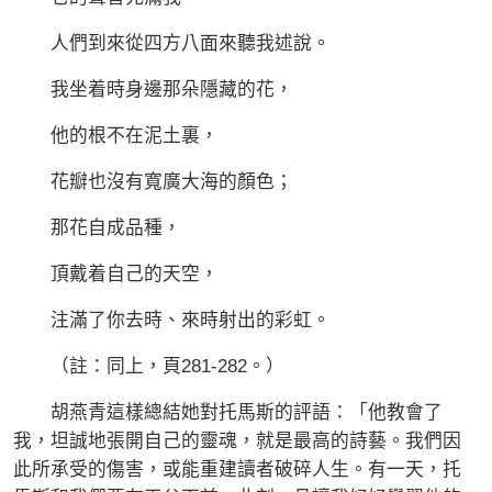
人們到來從四方八面來聽我述說。
我坐着時身邊那朵隱藏的花，
他的根不在泥土裏，
花瓣也沒有寬廣大海的顏色；
那花自成品種，
頂戴着自己的天空，
注滿了你去時、來時射出的彩虹。
（註：同上，頁281-282。）
胡燕青這樣總結她對托馬斯的評語：「他教會了
我，坦誠地張開自己的靈魂，就是最高的詩藝。我們因
此所承受的傷害，或能重建讀者破碎人生。有一天，托