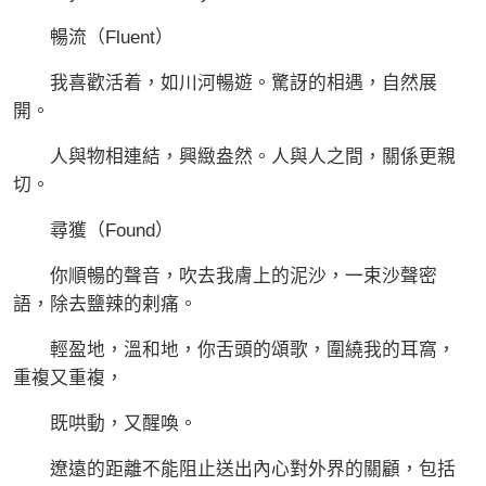
暢流（Fluent）
我喜歡活着，如川河暢遊。驚訝的相遇，自然展
開。
人與物相連結，興緻盎然。人與人之間，關係更親
切。
尋獲（Found）
你順暢的聲音，吹去我膚上的泥沙，一束沙聲密
語，除去鹽辣的剌痛。
輕盈地，溫和地，你舌頭的頌歌，圍繞我的耳窩，
重複又重複，
既哄動，又醒喚。
遼遠的距離不能阻止送出內心對外界的關顧，包括