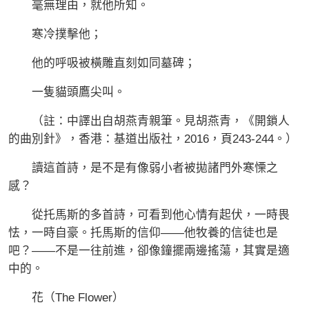
毫無理由，就他所知。
寒冷撲擊他；
他的呼吸被橫雕直刻如同墓碑；
一隻貓頭鷹尖叫。
（註：中譯出自胡燕青親筆。見胡燕青，《開鎖人
的曲別針》，香港：基道出版社，2016，頁243-244。）
讀這首詩，是不是有像弱小者被拋諸門外寒慄之
感？
從托馬斯的多首詩，可看到他心情有起伏，一時畏
怯，一時自豪。托馬斯的信仰——他牧養的信徒也是
吧？——不是一往前進，卻像鐘擺兩邊搖蕩，其實是適
中的。
花（The Flower）