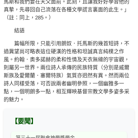
馬斯和我們要在天父面前。此刻，且讓我好好學習他的
真摯，先尋回自己流落在各種文學謊言裏面的此生。」
（註：同上，285。）
結語
篇幅所限，只能引用朗奴．托馬斯的幾首短詩，不
過冀望尚可略表這位硬漢的性格和坦誠真言純樸之作
風。約翰．奧多諾赫的柔和性情及天衣無縫的宇宙觀，
則屬另一世界。兩位詩人承傳的民族特質（分別是威爾
斯族及愛爾蘭．塞爾特族）氣質亦迥然有異。然而兩位
詩人同樣受落，可否說兩者幽明參照，一個幽雅多一
點，一個明朗多一點，相互輝映基督宗教文學多姿多采
的魅力。
【要聞】
第三十一屆聯會神學獎學金