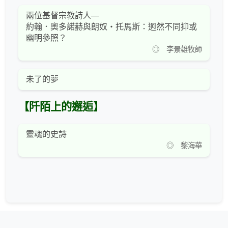
兩位基督宗教詩人—
約翰．奧多諾赫與朗奴‧托馬斯：迥然不同抑或
幽明參照？
◎ 李景雄牧師
未了的夢
【阡陌上的邂逅】
靈魂的史詩
◎ 黎海華