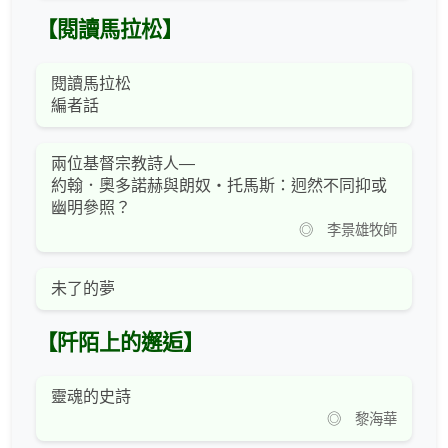
【閱讀馬拉松】
閱讀馬拉松
編者話
兩位基督宗教詩人—
約翰．奧多諾赫與朗奴‧托馬斯：迥然不同抑或
幽明參照？
◎ 李景雄牧師
未了的夢
【阡陌上的邂逅】
靈魂的史詩
◎ 黎海華