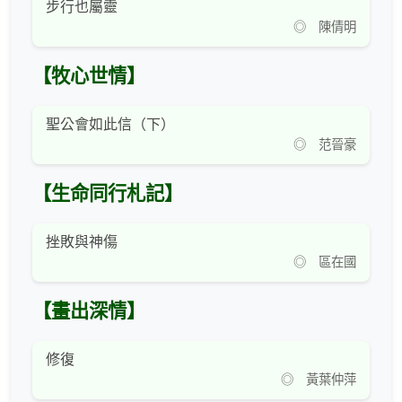
步行也屬靈
◎ 陳倩明
【牧心世情】
聖公會如此信（下）
◎ 范晉豪
【生命同行札記】
挫敗與神傷
◎ 區在國
【畫出深情】
修復
◎ 黃葉仲萍