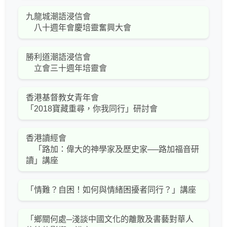
九龍城潮語浸信會
八十週年會慶培靈奮興大會
勝利道潮語浸信會
立會三十週年培靈會
香港基督教女青年會
「2018寶藏重尋，你我同行」研討會
香港讀經會
「路加：偉大的神學家及歷史家──路加福音研
讀」講座
「情難？自困！如何與情緒困擾者同行？」講座
「鄉關何處─淺談中國文化的離散及書藝對華人