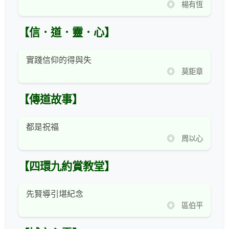
◎ 楊有恆
【信．道．靈．心】
實踐信仰的得與失
◎ 莫鉅章
【傳道故事】
都是祝福
◎ 周以心
【四環九約賞教堂】
先賢導引堪紀念
◎ 區伯平