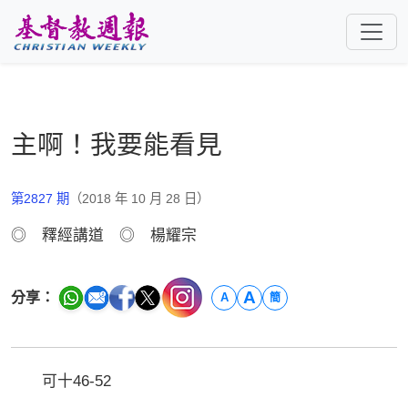
跳至主要內容
主啊！我要能看見
第2827 期
（2018 年 10 月 28 日）
◎ 釋經講道 ◎ 楊耀宗
A
分享：
A
簡
可十46-52