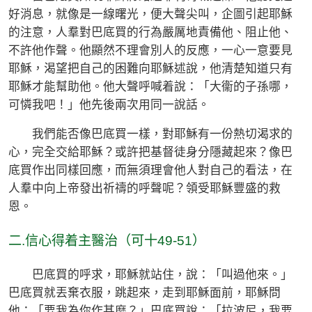
好消息，就像是一線曙光，便大聲尖叫，企圖引起耶穌
的注意，人羣對巴底買的行為嚴厲地責備他、阻止他、
不許他作聲。他顯然不理會別人的反應，一心一意要見
耶穌，渴望把自己的困難向耶穌述說，他清楚知道只有
耶穌才能幫助他。他大聲呼喊着說：「大衞的子孫哪，
可憐我吧！」他先後兩次用同一說話。
我們能否像巴底買一樣，對耶穌有一份熱切渴求的
心，完全交給耶穌？或許把基督徒身分隱藏起來？像巴
底買作出同樣回應，而無須理會他人對自己的看法，在
人羣中向上帝發出祈禱的呼聲呢？領受耶穌豐盛的救
恩。
二.信心得着主醫治（可十49-51）
巴底買的呼求，耶穌就站住，說：「叫過他來。」
巴底買就丟棄衣服，跳起來，走到耶穌面前，耶穌問
他：「要我為你作甚麼？」巴底買說：「拉波尼，我要