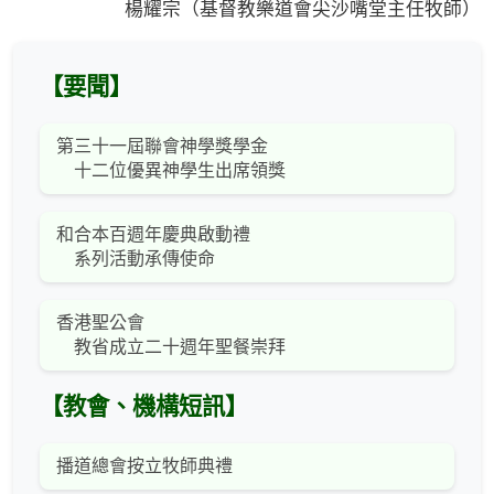
楊耀宗（基督教樂道會尖沙嘴堂主任牧師）
【要聞】
第三十一屆聯會神學獎學金
十二位優異神學生出席領獎
和合本百週年慶典啟動禮
系列活動承傳使命
香港聖公會
教省成立二十週年聖餐崇拜
【教會、機構短訊】
播道總會按立牧師典禮