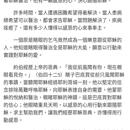
着耶穌醫治，他有一顆感恩的心，決心跟隨耶穌。
許多時間，當人遭遇困難希望得着解決，當人患病
總希望可以醫治，都會求告耶穌。當問題解決了，疾病
痊癒了，還有多少人懂得以感恩的心來事奉主。
一個原是瞎眼的乞丐竟然成為一個樂意跟從耶穌的
人。他知道瞎眼得醫治全是耶穌的大能，願意以行動來
實踐對耶穌的愛。
約伯經歷上帝的恩典，「我從前風聞有你，現在親
眼看見你。」（伯四十二5）瞎子巴底買從前只風聞耶穌
的事蹟，當聽聞耶穌經過耶利哥城一刻，他以堅定的信
念排除萬難呼喚耶穌，向耶穌表達自身的需要，他蒙耶
穌的悅納和醫治，親睹耶穌的神蹟，這是巴底買對耶穌
的信心；他眼睛重見天明，以感恩的心用行動來跟隨耶
穌。求主幫助我們，讓我們經歷耶穌恩典，亦懂得用行
動感恩。