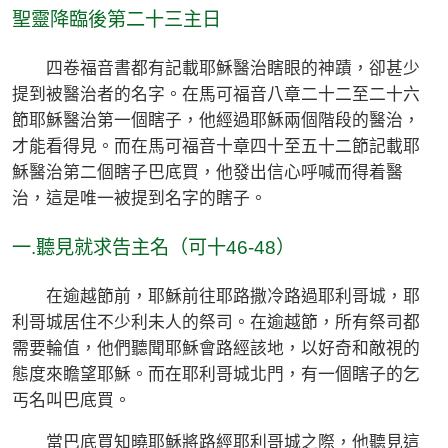
聖靈降臨後第二十三主日
四卷福音書都有記載耶穌醫治瞎眼的神蹟，卻甚少
提到被醫治者的名字。在馬可福音八章二十二至二十六
節耶穌醫治第一個瞎子，他經過耶穌兩個階段的醫治，
才能看得見。而在馬可福音十章四十至五十二節記載耶
穌醫治第二個瞎子巴底買，他發出信心呼喊而得着醫
治，這是唯一被提到名字的瞎子。
一.聽見就求告主名（可十46-48）
在逾越節前，耶穌前往耶路撒冷路過耶利哥城，耶
利哥城居住不少利未人的祭司。在逾越節，所有祭司都
需要輪值，他們聽聞耶穌會路經該地，以好奇和敵視的
態度來瞻望耶穌。而在耶利哥城北門，有一個瞎子的乞
丐名叫巴底買。
當巴底買知曉耶穌將路經耶利哥城之際，他聽見這