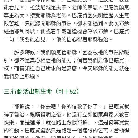
能看見。」拉波尼就是夫子、老師的意思。巴底買願意
尊主為大，接受耶穌為老師。巴底買因失明經歷人生無
限苦難，只能聽聞耶穌的事蹟，卻未能遇到。此次耶穌
經過耶利哥城，他找着千載難逢機會呼求耶穌。巴底買
一句「我要能看見」，他的信心得着耶穌醫治。
許多時候，我們願意信耶穌，因為被祂的事蹟所吸
引，卻不是真心相信祂的能力；倘若我們能像巴底買一
樣，確實知道自己所求的是甚麼，今天耶穌的能力就在
我們身上彰顯。
三.行動活出新生命（可十52）
耶穌說：「你去吧！你的信救了你了。」巴底買就
得了醫治，眼睛復明之後，他沒有立即回家與家人歡喜
快樂，而是選擇「就在路上跟隨耶穌」，這是何等寶貴
的行動。巴底買雖然只是路邊一個瞎眼的乞丐，當他得