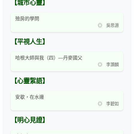
【城市心靈】
殮房的學問
◎ 吳思源
【平視人生】
哈根大師與我（四）—丹麥國父
◎ 李灝麟
【心靈絮語】
安歇，在水邊
◎ 李碧如
【明心見證】