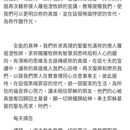
道再次藉祢僕人羅祖澄牧師的宣講，教導提醒我們，使
我們可以更明白祢的真道，並在這個彎曲悖逆的世代，
為祢作鹽作光。
全能的真神，我們祈求真理的聖靈充滿祢的僕人羅
祖澄牧師，求祢賜羅牧師有智慧洞悉時局和人心的趨
向，有清晰的思維及言語傳遞祢的真道，在這七天的宣
講中，讓祢的真道進入我們心田裡，再次復興和燃亮我
們，以致我們眾人在教會裡同心合意事奉主，彼此服
侍。在這個黑暗罪惡的世代，過一個聖潔的生活，為所
信的福音齊心努力，讓未相信耶穌的朋友，他們的心被
真道奪回歸回主基督。願一切榮耀歸給神。奉主耶穌基
督的聖名而求，阿們。
每天禱告