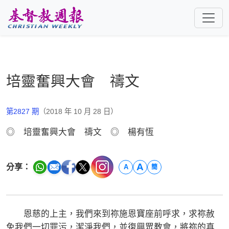
跳至主要內容
培靈奮興大會 禱文
第2827 期
（2018 年 10 月 28 日）
◎ 培靈奮興大會 禱文 ◎ 楊有恆
A
分享：
A
簡
恩慈的上主，我們來到祢施恩寶座前呼求，求祢赦
免我們一切罪污，潔淨我們，並復興眾教會，將祢的真