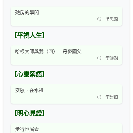
殮房的學問
◎ 吳思源
【平視人生】
哈根大師與我（四）—丹麥國父
◎ 李灝麟
【心靈絮語】
安歇，在水邊
◎ 李碧如
【明心見證】
步行也屬靈