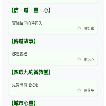
【信．道．靈．心】
實踐信仰的得與失
◎ 莫鉅章
【傳道故事】
都是祝福
◎ 周以心
【四環九約賞教堂】
先賢導引堪紀念
◎ 區伯平
【城市心靈】