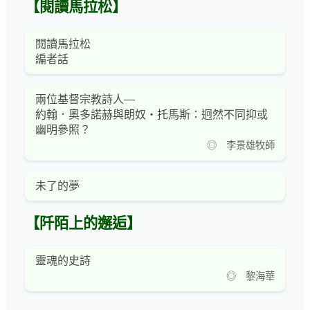
【閱讀馬拉松】
閱讀馬拉松
編者話
兩位基督宗教詩人—
約翰．奧多諾赫與朗奴‧托馬斯：迥然不同抑或
幽明參照？
◎ 李景雄牧師
未了的夢
【阡陌上的邂逅】
靈魂的史詩
◎ 黎海華