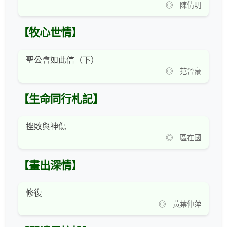
◎ 陳倩明
【牧心世情】
聖公會如此信（下）
◎ 范晉豪
【生命同行札記】
挫敗與神傷
◎ 區在國
【畫出深情】
修復
◎ 黃葉仲萍