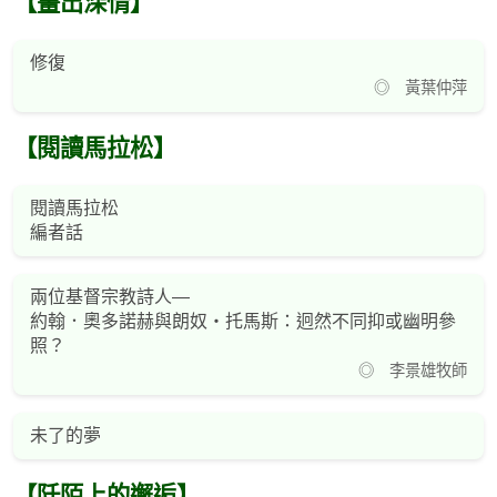
【畫出深情】
修復
◎ 黃葉仲萍
【閱讀馬拉松】
閱讀馬拉松
編者話
兩位基督宗教詩人—
約翰．奧多諾赫與朗奴‧托馬斯：迥然不同抑或幽明參
照？
◎ 李景雄牧師
未了的夢
【阡陌上的邂逅】