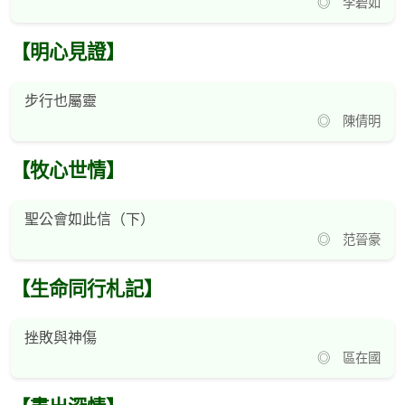
◎ 李碧如
【明心見證】
步行也屬靈
◎ 陳倩明
【牧心世情】
聖公會如此信（下）
◎ 范晉豪
【生命同行札記】
挫敗與神傷
◎ 區在國