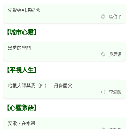
先賢導引堪紀念
◎ 區伯平
【城市心靈】
殮房的學問
◎ 吳思源
【平視人生】
哈根大師與我（四）—丹麥國父
◎ 李灝麟
【心靈絮語】
安歇，在水邊