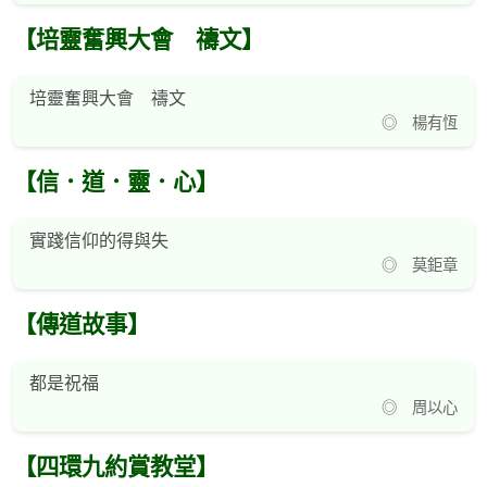
【培靈奮興大會 禱文】
培靈奮興大會 禱文
◎ 楊有恆
【信．道．靈．心】
實踐信仰的得與失
◎ 莫鉅章
【傳道故事】
都是祝福
◎ 周以心
【四環九約賞教堂】