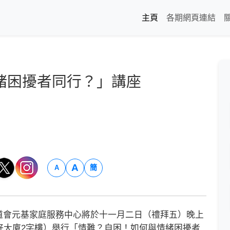
主頁
各期網頁連結
緒困擾者同行？」講座
A
簡
A
會元基家庭服務中心將於十一月二日（禮拜五）晚上
好大廈2字樓）舉行「情難？自困！如何與情緒困擾者