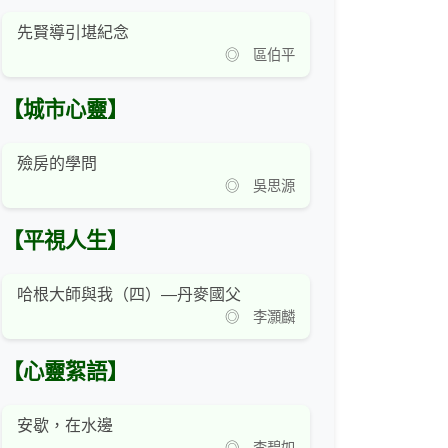
先賢導引堪紀念
◎ 區伯平
【城市心靈】
殮房的學問
◎ 吳思源
【平視人生】
哈根大師與我（四）—丹麥國父
◎ 李灝麟
【心靈絮語】
安歇，在水邊