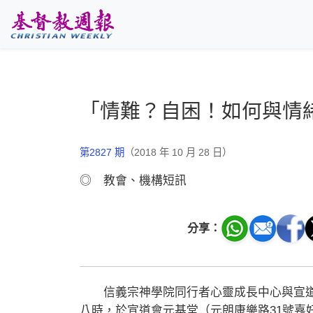
跳至主要內容
「情難？自困！如何與情
第2827 期
（2018 年 10 月 28 日）
◎ 教會、機構短訊
分享：
信義宗神學院同行者心靈成長中心與宣道
八時，於宣道會元基堂（元朗康樂路31號嘉