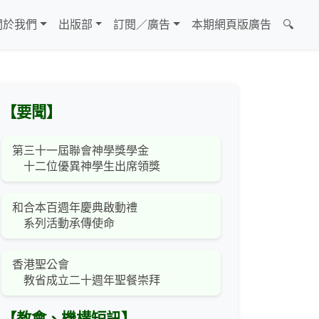
關於我們
出版部
訂閱／廣告
本期網頁版廣告
🔍
【要聞】
第三十一屆聯會神學獎學金
十二位優異神學生出席領獎
和合本百週年慶典啟動禮
系列活動承傳使命
香港聖公會
教省成立二十週年聖餐崇拜