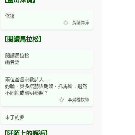
【畫出深情】
修復
◎ 黃葉仲萍
【閱讀馬拉松】
閱讀馬拉松
編者話
兩位基督宗教詩人—
約翰．奧多諾赫與朗奴‧托馬斯：迥然
不同抑或幽明參照？
◎ 李景雄牧師
未了的夢
【阡陌上的邂逅】