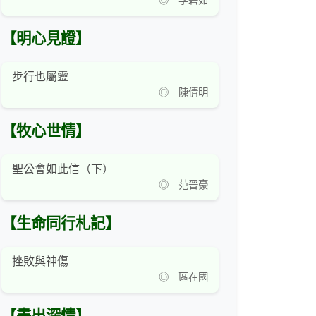
◎ 李碧如
【明心見證】
步行也屬靈
◎ 陳倩明
【牧心世情】
聖公會如此信（下）
◎ 范晉豪
【生命同行札記】
挫敗與神傷
◎ 區在國