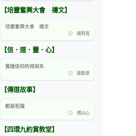
【培靈奮興大會 禱文】
培靈奮興大會 禱文
◎ 楊有恆
【信．道．靈．心】
實踐信仰的得與失
◎ 莫鉅章
【傳道故事】
都是祝福
◎ 周以心
【四環九約賞教堂】