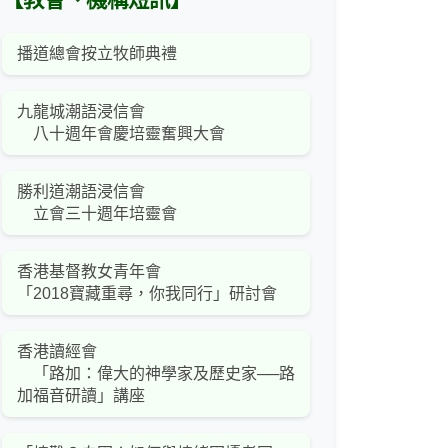
【教會、機構短訊】
播道總會按立牧師典禮
九龍城潮語浸信會
八十週年會慶培靈奮興大會
勝利道潮語浸信會
立會三十週年培靈會
香港基督教女青年會
「2018寶藏重尋，你我同行」研討會
香港讀經會
「路加：偉大的神學家及歷史家──路
加福音研讀」講座