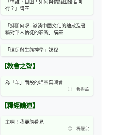
「情難？自困！如何與情緒困擾者同
行？」講座
「鄉關何處─淺談中國文化的離散及書
藝對華人信徒的影響」講座
「環保與生態神學」課程
【教會之聲】
為「羊」而設的培靈奮興會
◎ 張振華
【釋經講道】
主啊！我要能看見
◎ 楊耀宗