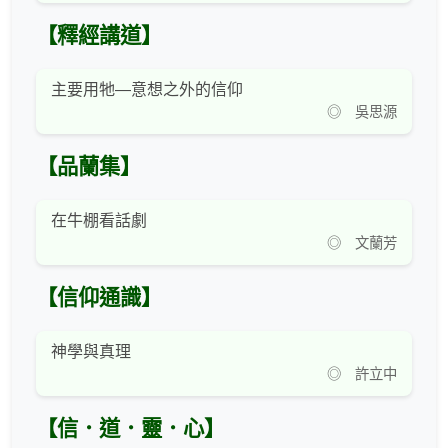
【釋經講道】
主要用牠—意想之外的信仰
◎ 吳思源
【品蘭集】
在牛棚看話劇
◎ 文蘭芳
【信仰通識】
神學與真理
◎ 許立中
【信．道．靈．心】