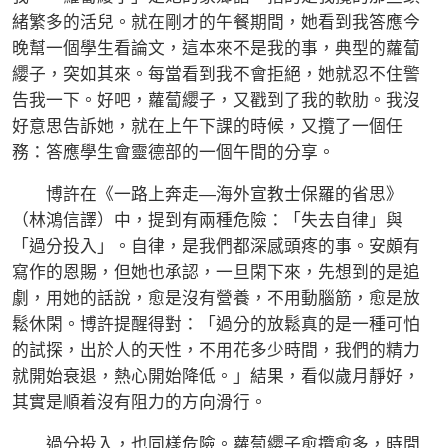
緒繁多的活兒。就在剛才的午餐期間，她看到我答應今
晚幫一個學生看論文，這本來不是我的事，典型的蘿蔔
纓子，突如其來。每當看到我不會拒絕，她就忍不住警
告我一下。好吧，蘿蔔纓子，又戳到了我的軟肋。我沒
好意思告訴她，就在上午下課的時候，又攬了一個任
務：答應學生會靈德部的一個午間的分享。
博許在《一路上奔走—海外宣教士保羅的省思》
（林鴻信譯）中，提到有兩種危險：「失去自律」與
「過分投入」。自律，是我們都深感頭疼的事。安頗有
寫作的恩賜，但她也承認，一旦閑下來，先想到的是追
劇，用她的話說，愈是沒有營養，不用動腦筋，愈是放
鬆休閑。博許提醒得對：「過分的放鬆真的是一種可怕
的試探，出於人的天性，不用花多少時間，我們的精力
就開始衰退，熱心開始降低。」結果，看似歲月靜好，
其實是順着沒有阻力的方向滑行。
過分投入，也同樣危險。蘿蔔纓子愈攬愈多，時間