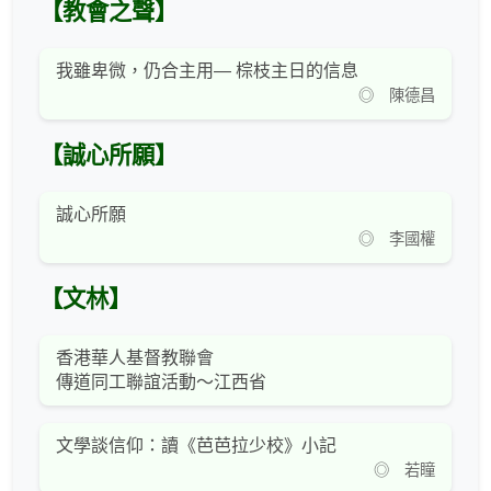
【教會之聲】
我雖卑微，仍合主用— 棕枝主日的信息
◎ 陳德昌
【誠心所願】
誠心所願
◎ 李國權
【文林】
香港華人基督教聯會
傳道同工聯誼活動～江西省
文學談信仰：讀《芭芭拉少校》小記
◎ 若瞳