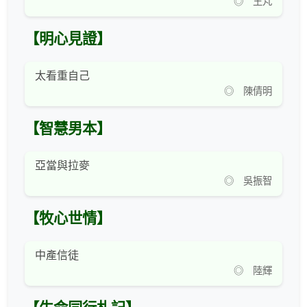
◎ 王芃
【明心見證】
太看重自己
◎ 陳倩明
【智慧男本】
亞當與拉麥
◎ 吳振智
【牧心世情】
中產信徒
◎ 陸輝