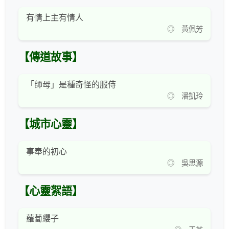
有情上主有情人
◎ 黃佩芳
【傳道故事】
「師母」是種奇怪的服侍
◎ 潘凱玲
【城市心靈】
事奉的初心
◎ 吳思源
【心靈絮語】
蘿蔔纓子