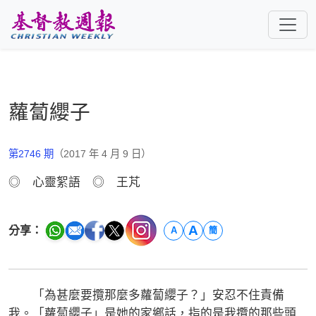
跳至主要內容
蘿蔔纓子
第2746 期
（2017 年 4 月 9 日）
◎ 心靈絮語 ◎ 王芃
A
分享：
A
簡
「為甚麼要攬那麼多蘿蔔纓子？」安忍不住責備
我。「蘿蔔纓子」是她的家鄉話，指的是我攬的那些頭