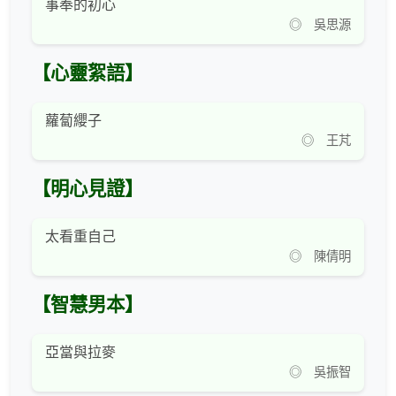
事奉的初心
◎ 吳思源
【心靈絮語】
蘿蔔纓子
◎ 王芃
【明心見證】
太看重自己
◎ 陳倩明
【智慧男本】
亞當與拉麥
◎ 吳振智