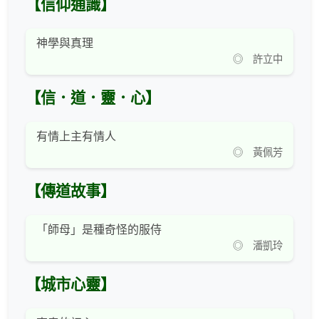
【信仰通識】
神學與真理
◎ 許立中
【信．道．靈．心】
有情上主有情人
◎ 黃佩芳
【傳道故事】
「師母」是種奇怪的服侍
◎ 潘凱玲
【城市心靈】