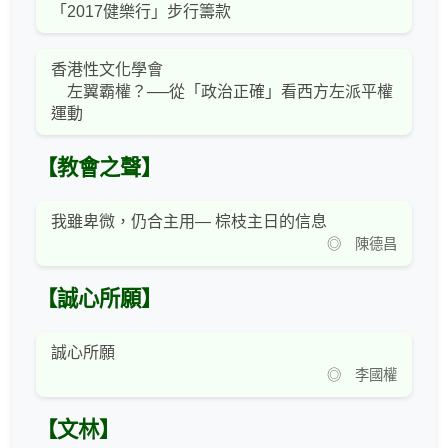
「2017健樂行」步行籌款
香港性文化學會
左翼霸權？──從「政治正確」看西方左派平權
運動
【教會之聲】
我雖卑微，仍合主用— 棕枝主日的信息
◎ 陳德昌
【誠心所願】
誠心所願
◎ 李國權
【文林】