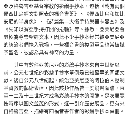
亞及格魯吉亞基督宗教的彩繪手抄本，包括《載有兩個
優西比烏經文對照表的福音書葉》、《優西比烏和加比
安尼的半身像》、《詩篇集—大衞手持樂器卡曼查》及
《先知以賽亞手持打開的捲軸》等。據悉，亞美尼亞會
衆極為尊崇聖經文本，因此不少手抄本經常被亞美尼亞
的統治者們携入戰場，一些福音書的複製單品也常被賦
予聖名，被認為具有神奇的力量。
其中有數件亞美尼亞的彩繪手抄本來自中世紀以
前，公元七世紀的彩繪手抄本單例是已知最早的同類文
獻。後自公元八世紀起，統治亞美尼亞的阿拉伯人壓制
基督教的藝術表達，因此該類作品曾一度銷聲匿跡，直
至十二及十三世紀才成為彩繪手抄本的開端。是次展覽
按時序以圖文並茂的形式，逐一引介歷史展品，更有來
自格魯吉亞、描繪有四福音書作者的彩繪手抄本葉冊。