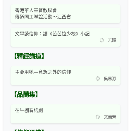
香港華人基督教聯會
傳道同工聯誼活動～江西省
文學談信仰：讀《芭芭拉少校》小記
◎ 若瞳
【釋經講道】
主要用牠—意想之外的信仰
◎ 吳思源
【品蘭集】
在牛棚看話劇
◎ 文蘭芳