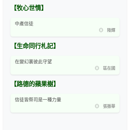
【牧心世情】
中產信徒
◎ 陸輝
【生命同行札記】
在變幻裏彼此守望
◎ 區在國
【路德的蘋果樹】
信徒皆祭司是一種力量
◎ 張振華