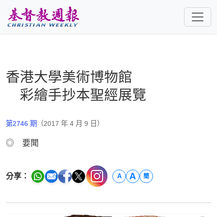
跳至主要內容
香港大學美術博物館
彩繪手抄本聖經展覽
第2746 期
（2017 年 4 月 9 日）
◎ 要聞
A
分享：
A
簡