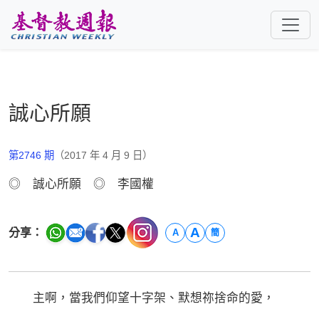
跳至主要內容
誠心所願
第2746 期
（2017 年 4 月 9 日）
◎ 誠心所願 ◎ 李國權
A
分享：
A
簡
主啊，當我們仰望十字架、默想祢捨命的愛，