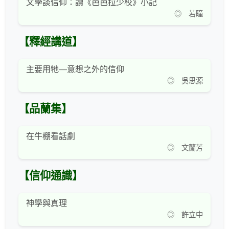
文學談信仰：讀《芭芭拉少校》小記
◎ 若瞳
【釋經講道】
主要用牠—意想之外的信仰
◎ 吳思源
【品蘭集】
在牛棚看話劇
◎ 文蘭芳
【信仰通識】
神學與真理
◎ 許立中