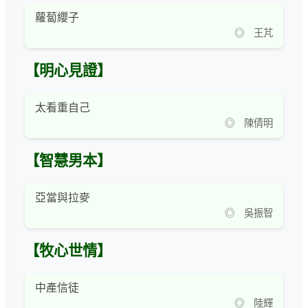
蘿蔔纓子
◎ 王芃
【明心見證】
太看重自己
◎ 陳倩明
【智慧男本】
亞當與拉麥
◎ 吳振智
【牧心世情】
中產信徒
◎ 陸輝