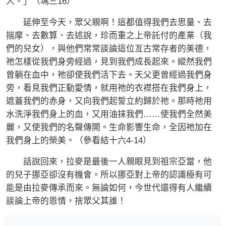
人。」（瑪三16）
延伸至今天，眾父親啊！這都值得我們去思量、去
揣摩、去數算、去述說，珍而重之上帝託付的產業（我
們的兒女），與他們常常談論這位亙古常存者的美德，
祂怎樣從我們身旁經過，見到我們成長起來。縱然我們
曾躺在血中，祂卻使我們活下去。天父更曾經過我們身
旁，看見我們正動愛情，就用祂的衣襟搭在我們身上，
遮蓋我們的赤身，又向我們起誓立約歸於祂。那時祂用
水洗淨我們身上的血，又用油抹我們……使我們全然美
麗，又使我們的名聲傳開。生命影響生命，全因祂加在
我們身上的榮美。（參看結十六4-14）
話說回來，拉麥是最後一人親眼見到祖宗亞當，他
的兒子挪亞卻沒有機會。所以挪亞對上帝的認識極有可
能是由拉麥傳承而來。無論如何，今世代還得有人繼續
談論上帝的恩情，捨眾父其誰！