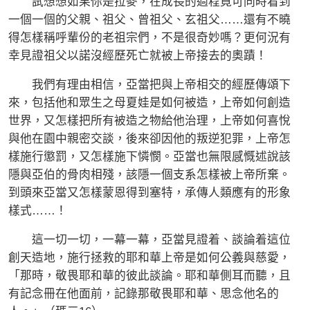
試想想如果你是拉麥，在成長的過程竟可同時看到
一個一個的父親、祖父、曾祖父、玄祖父……還有不曉
得怎樣稱呼輩份的老祖宗們，不是很奇妙嗎？更何況有
幸見證祖父以諾沒經歷死亡就被上帝接去的奧蹟！
我們有理由相信，亞當把與上帝相交的經歷傳頌下
來，包括他和眾生之母夏娃是如何被造，上帝如何創造
世界，又怎樣把所有被造之物給他治理，上帝如何喜悅
與他在園中親密交談，後來卻因他的叛逆犯罪，上帝怎
樣施行懲罰，又怎樣施下憐憫。亞當也無限感慨述說該
隱與亞伯的骨肉相殘，該隱一個支系怎樣被上帝所棄。
到頭來亞當又怎樣蒙恩得到塞特，承傳人類應有的形象
樣式……！
這一切一切，一幕一幕，亞當見證着、談論着這位
創天造地，施行拯救的耶和華上帝是如何公義與慈愛，
「那時，敬畏耶和華的彼此談論。耶和華側耳而聽，且
有記念冊在他面前，記錄那敬畏耶和華、思念他名的