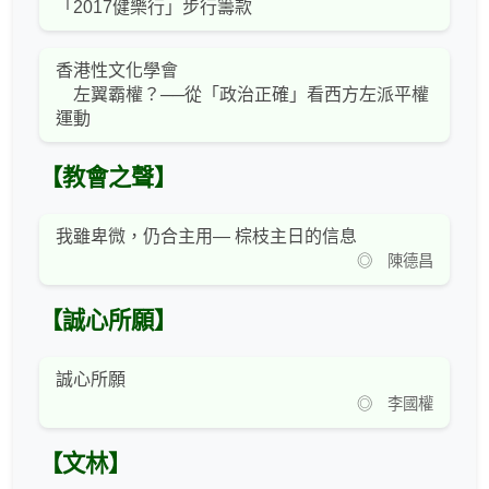
「2017健樂行」步行籌款
香港性文化學會
左翼霸權？──從「政治正確」看西方左派平權
運動
【教會之聲】
我雖卑微，仍合主用— 棕枝主日的信息
◎ 陳德昌
【誠心所願】
誠心所願
◎ 李國權
【文林】