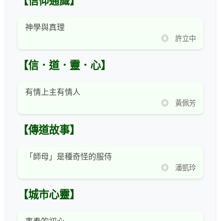
【信仰通識】
神學與真理
◎ 許立中
【信．道．靈．心】
有情上主有情人
◎ 黃佩芳
【傳道故事】
「師母」是種奇怪的服侍
◎ 潘凱玲
【城市心靈】