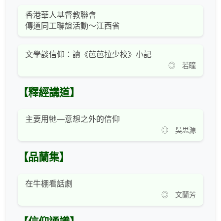
香港華人基督教聯會
傳道同工聯誼活動～江西省
文學談信仰：讀《芭芭拉少校》小記
◎ 若瞳
【釋經講道】
主要用牠—意想之外的信仰
◎ 吳思源
【品蘭集】
在牛棚看話劇
◎ 文蘭芳