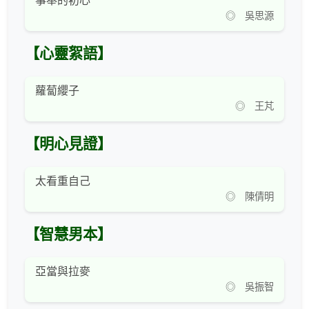
事奉的初心
◎ 吳思源
【心靈絮語】
蘿蔔纓子
◎ 王芃
【明心見證】
太看重自己
◎ 陳倩明
【智慧男本】
亞當與拉麥
◎ 吳振智