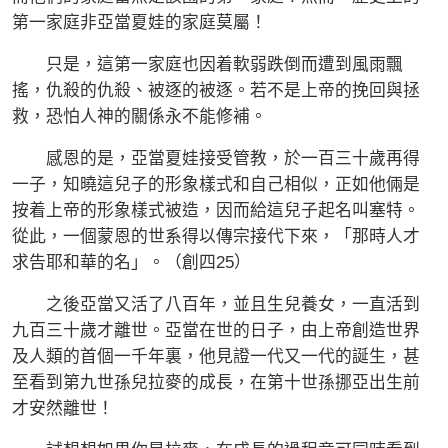
第一家庭非亞當夏娃的家庭莫屬！
只是，這第一家庭也因着軟弱跌倒而遭到風雨飄
搖，仇殺的仇殺、被逐的被逐。若不是上帝的挽回與拯
救，恐怕人神的關係永不能修補。
感恩的是，亞當夏娃接受管教，於一百三十歲再得
一子，知曉這兒子的形象樣式和自己相似，正如他倆是
按着上帝的形象樣式被造，因而給這兒子起名叫塞特。
從此，一個蒙恩的世系得以傳宗接代下來，「那時人才
求告耶和華的名」。（創四25）
之後亞當又活了八百年，並且生兒養女，一直活到
九百三十歲才離世。亞當在世的日子，由上帝創造世界
及人類的首個一千年裏，他見證一代又一代的誕生，甚
至看到第九世孫兒拉麥的成長，在第十世孫挪亞出生前
才安然離世！