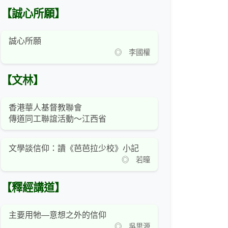
【誠心所願】
誠心所願
◎ 李國權
【文林】
香港華人基督教聯會
傳道同工聯誼活動～江西省
文學談信仰：讀《芭芭拉少校》小記
◎ 若瞳
【釋經講道】
主要用牠—意想之外的信仰
◎ 吳思源