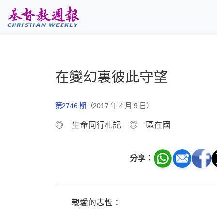
跳至主要內容
在變幻裏彼此守望
第2746 期
（2017 年 4 月 9 日）
◎ 生命同行札記 ◎ 區在國
分享：
親愛的志恆：