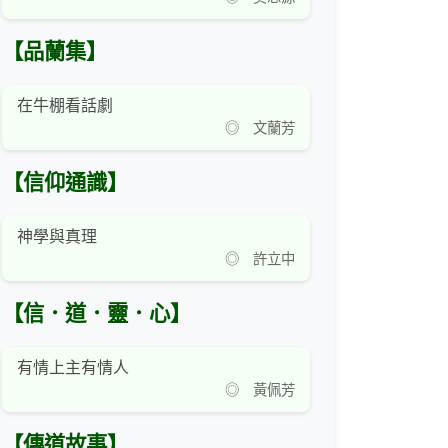
【品蘭集】
在牛棚看話劇
◎ 文蘭芳
【信仰通識】
神學與真理
◎ 許立中
【信．道．靈．心】
有情上主有情人
◎ 黃佩芳
【傳道故事】