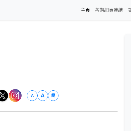
主頁
各期網頁連結
A
簡
A