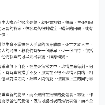
中人擔心他過度憂傷，就好意相勸。然而，生死相隔
的理智的答案，很容易落得對錯症下錯藥的困窘，或有
不快。
於生命不掌握在人手裏的切身體驗。死亡之於人生，
出人的局限，教我們有多一份謙卑，少一份自恃，包括
，他們就真的可以走出哀痛，順應轉變。
謙卑放下自我，在生死無常之中，珍惜生命每刻。何
活，有時真箇措手不及，那實在不得不珍惜人間路上相
回憶與前進之間，細味人間情愛，也緊抓上主的同行恩
重獲新的能量，而不是陷在無盡的憂傷裏。志恆，作
阿龍抒發他的憂傷，包括可能出現的延後哀傷，而不至