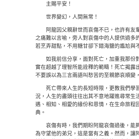
主賜平安！
世界變幻，人間無常！
阿龍因父親辭世而哀傷不已，也許有友輩
之痛難以言喻，旁人對哀傷中的人提供過多
若烹弄甜點，不用糖甘卻下錯海鹽的尷尬與
如我前信分享，面對死亡，加重我那份對
實在超越了理智所能詮釋的範疇！死亡揭露
不要誤以為三言兩語叫愁苦的至親節哀順變
死亡帶來人生的長短時限，更教我們學習
況，人生的盡頭往往出其不意地躍進尋常生
遇、相知、相愛的緣份和恩情，在生命旅程
典。
哀傷有時，我們期盼阿龍哀傷過後，能夠
為守望他的弟兄，這是當有之義。然而，讓