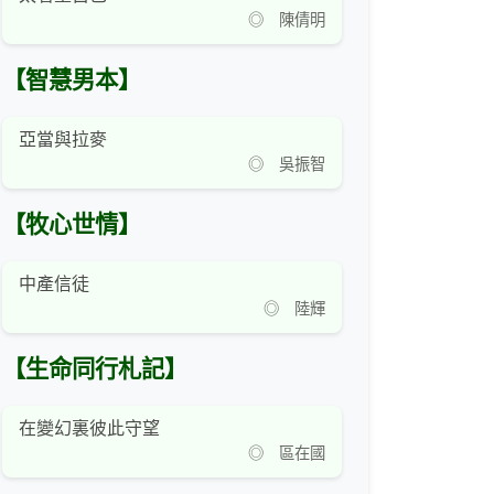
◎ 陳倩明
【智慧男本】
亞當與拉麥
◎ 吳振智
【牧心世情】
中產信徒
◎ 陸輝
【生命同行札記】
在變幻裏彼此守望
◎ 區在國