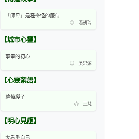
「師母」是種奇怪的服侍
◎ 潘凱玲
【城市心靈】
事奉的初心
◎ 吳思源
【心靈絮語】
蘿蔔纓子
◎ 王芃
【明心見證】
太看重自己