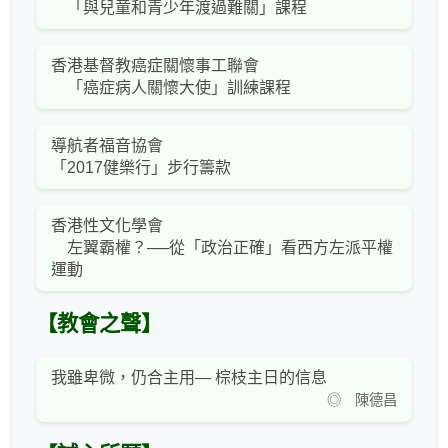
「與兒童和青少年渡過難關」課程
香港基督教癌症關懷事工聯會
「癌症病人關懷大使」訓練課程
導航者福音協會
「2017健樂行」步行籌款
香港性文化學會
左翼霸權？──從「政治正確」看西方左派平權
運動
【教會之聲】
我雖卑微，仍合主用— 棕枝主日的信息
◎ 陳德昌