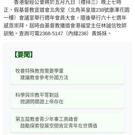
香港聖經公會將於五月九日（禮拜三）晚上七時
正，假基督教宣道會北角堂（北角英皇道238號康澤花園
一樓）會議室舉行週年會員大會，隨後舉行六十七週年
感恩崇拜，屆時由基督教播道會港福堂主任林誠信牧師
訓勉。查詢可電2368-5147（內線238）黃姊妹。
【要聞】
牧養特殊教育需要學童
建議教會參考外國方法
科學與宗教平等對話
微調問題證上帝存在
第五屆教會青少年事工高峰會
鼓勵探索發展空間肯定青年在世價值