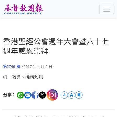
跳至主要內容
香港聖經公會週年大會暨六十七
週年感恩崇拜
第2746 期
（2017 年 4 月 9 日）
◎ 教會、機構短訊
A
分享：
A
簡