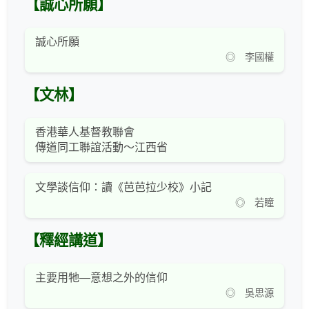
【誠心所願】
誠心所願
◎ 李國權
【文林】
香港華人基督教聯會
傳道同工聯誼活動～江西省
文學談信仰：讀《芭芭拉少校》小記
◎ 若瞳
【釋經講道】
主要用牠—意想之外的信仰
◎ 吳思源