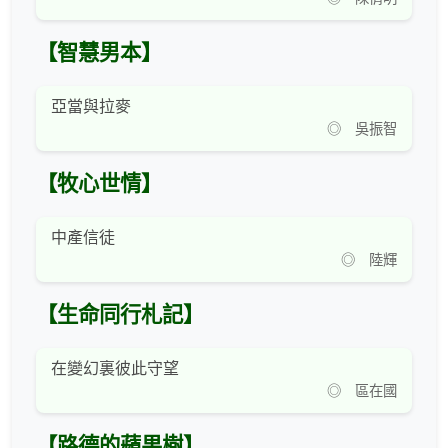
【智慧男本】
亞當與拉麥
◎ 吳振智
【牧心世情】
中產信徒
◎ 陸輝
【生命同行札記】
在變幻裏彼此守望
◎ 區在國
【路德的蘋果樹】