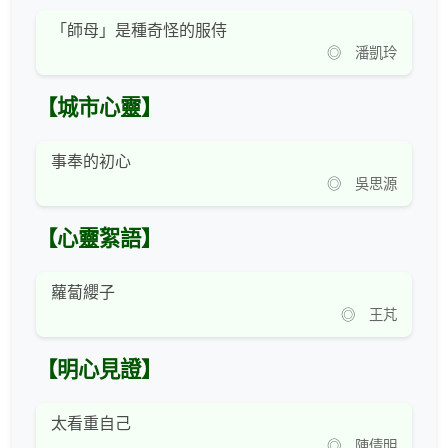
「師母」是種奇怪的服侍
◎ 潘凱玲
【城市心靈】
事奉的初心
◎ 吳思源
【心靈絮語】
蘿蔔纓子
◎ 王芃
【明心見證】
太看重自己
◎ 陳倩明