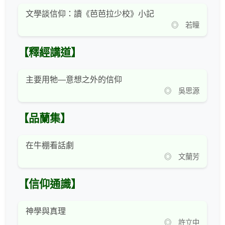
文學談信仰：讀《芭芭拉少校》小記
◎ 若瞳
【釋經講道】
主要用牠—意想之外的信仰
◎ 吳思源
【品蘭集】
在牛棚看話劇
◎ 文蘭芳
【信仰通識】
神學與真理
◎ 許立中