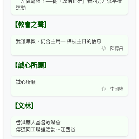
左翼霸權？──從「政治正確」看西方左派平權
運動
【教會之聲】
我雖卑微，仍合主用— 棕枝主日的信息
◎ 陳德昌
【誠心所願】
誠心所願
◎ 李國權
【文林】
香港華人基督教聯會
傳道同工聯誼活動～江西省