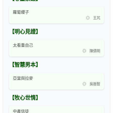
蘿蔔纓子
◎ 王芃
【明心見證】
太看重自己
◎ 陳倩明
【智慧男本】
亞當與拉麥
◎ 吳振智
【牧心世情】
中產信徒