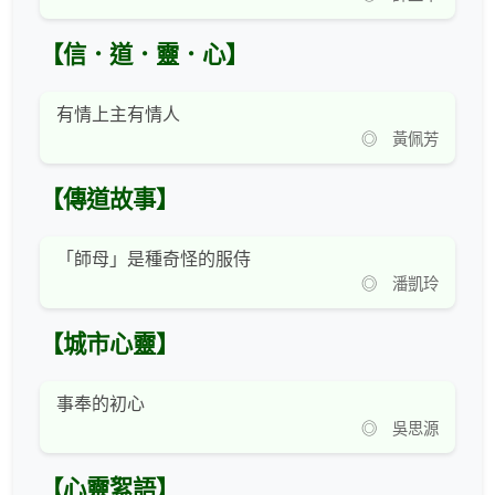
【信．道．靈．心】
有情上主有情人
◎ 黃佩芳
【傳道故事】
「師母」是種奇怪的服侍
◎ 潘凱玲
【城市心靈】
事奉的初心
◎ 吳思源
【心靈絮語】