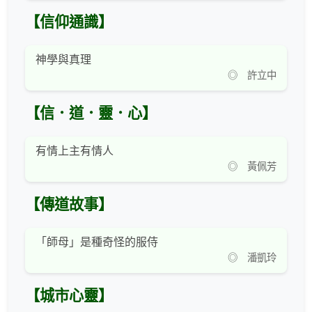
【信仰通識】
神學與真理
◎ 許立中
【信．道．靈．心】
有情上主有情人
◎ 黃佩芳
【傳道故事】
「師母」是種奇怪的服侍
◎ 潘凱玲
【城市心靈】