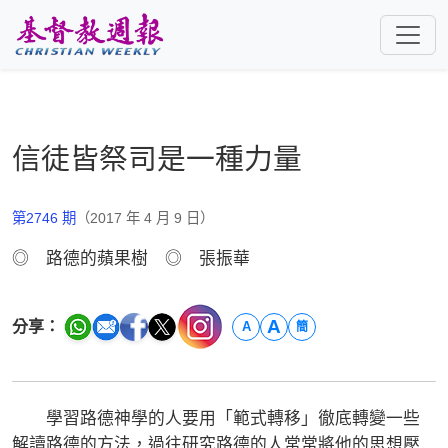
跳至主要內容
信徒皆祭司是一種力量
第2746 期
（2017 年 4 月 9 日）
◎ 路德的蘋果樹 ◎ 張振華
A
分享：
A
簡
學習路德神學的人要用「範式轉移」徹底轉變一些
解讀路德的方法，過往研究路德的人常常將他的思想壓