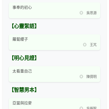
事奉的初心
◎ 吳思源
【心靈絮語】
蘿蔔纓子
◎ 王芃
【明心見證】
太看重自己
◎ 陳倩明
【智慧男本】
亞當與拉麥
◎ 吳振智