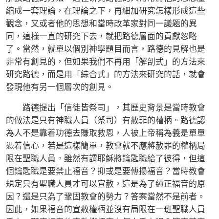
縮成一套理論，在理論之下，再細加研究怎樣形成這些
觀念，又或者他的思想和當時改革家對同一議題的異
同，這樣一直的研究下去，就把路德層面的貢獻忽略
了。當然，就單以個別神學題目而言，路德的見解也是
非常有創見的，但如果我們不再用「解剖式」的方法來
研究路德，而是用「綜合式」的方法來研究的話，就會
發現他有另一個層次的創見。
路德提出「信徒皆祭司」，其歷史背景是當時教會
的做法是只有神職人員（祭司）有赦罪的權柄。路德認
為人不是靠着功德去賺取救恩，人被上帝稱為義是單單
憑着信心，若是這樣簡單，教會就不應將赦罪的權柄局
限在聖職人員。雖然有謂耶穌將鑰匙職給了彼得，但這
個鑰匙職是要禁止福音？抑或是要傳揚福音？當時教會
規定只有聖職人員才可以宣赦，這是為了純正福音的原
因？還是只為了鞏固教會的勢力？答案當然不是前者。
因此，如果福音的宣赦權柄並沒有局限在一班聖職人員