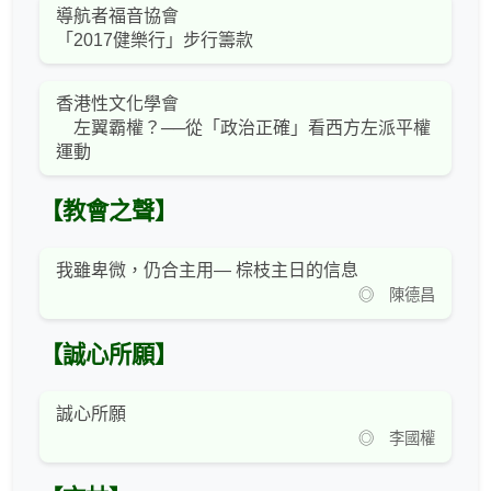
導航者福音協會
「2017健樂行」步行籌款
香港性文化學會
左翼霸權？──從「政治正確」看西方左派平權
運動
【教會之聲】
我雖卑微，仍合主用— 棕枝主日的信息
◎ 陳德昌
【誠心所願】
誠心所願
◎ 李國權