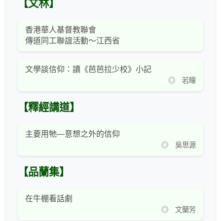
【文林】
香港華人基督教聯會
傳道同工聯誼活動～江西省
文學談信仰：讀《芭芭拉少校》小記
◎ 若瞳
【釋經講道】
主要用牠—意想之外的信仰
◎ 吳思源
【品蘭集】
在牛棚看話劇
◎ 文蘭芳