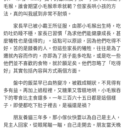
毛猴，誰會期望小毛猴乖乖就範？但家長哄小孩的方
法，真的叫我感到非常不耐煩。
家長早已被小霸王所征服，由那小毛猴出生時，吃
奶吐奶睡不穩，家長已習慣「為求他們能健康成長，甚
麼犧牲也是值得的」。這點可以原諒，因為他們吃得不
好，苦的是餧養的人。但這些家長的犧牲，往往是為了
遷就內容而作的，亦即為了孩子能多吃點，或是吃一些
他們並不喜歡的食物，就於願足矣。他們忽略了「吃得
好」其實包括內容與方式兩個方面。
盤中的飯菜早已由熱變冷，被戳成糊狀，不見得有
多有益。再加上過程裡，又糖果又雪糕地哄，小毛猴吞
下的零食比主食還多。一年三百六十五日都是這個樣
子，即使都吃下肚子裡去，是福還是禍？
朋友養貓三年多，那小傢伙快要以為自己是主人，
見主人回家，從眼尾瞄一瞄，自己走開去。朋友當天晚