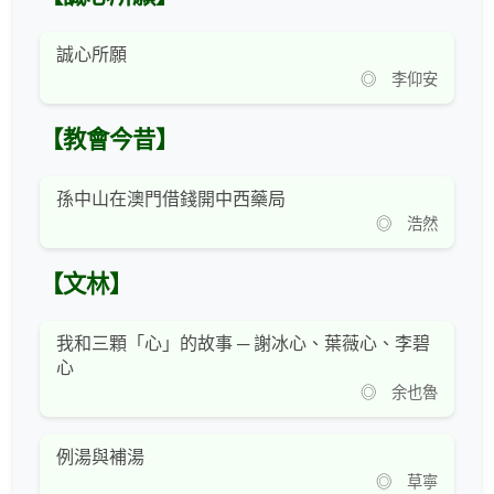
誠心所願
◎ 李仰安
【教會今昔】
孫中山在澳門借錢開中西藥局
◎ 浩然
【文林】
我和三顆「心」的故事 ─ 謝冰心、葉薇心、李碧
心
◎ 余也魯
例湯與補湯
◎ 草寧