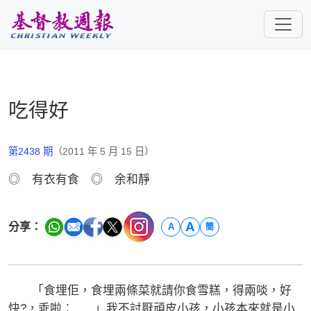
跳至主要內容
吃得好
第2438 期
（2011 年 5 月 15 日）
◎ 有衣有食 ◎ 余和靜
A
分享：
A
簡
「食埋佢，食埋兩條菜就請你食雪糕，得兩啖，好
快?，乖啦︰......」我不討厭頑皮小孩，小孩本來就是小