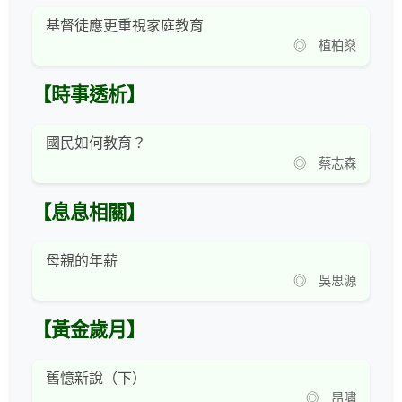
基督徒應更重視家庭教育
◎ 植柏燊
【時事透析】
國民如何教育？
◎ 蔡志森
【息息相關】
母親的年薪
◎ 吳思源
【黃金歲月】
舊憶新說（下）
◎ 昂嘯