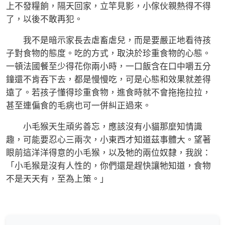
上不發糧餉，隔天回家，立竿見影，小傢伙親熱得不得
了，以後不敢再犯。
我不是暗示家長去虐畜虐兒，而是要嚴正地看待孩
子對食物的態度。吃的方式，取決於珍重食物的心態。
一頓法國餐至少得花你兩小時，一口飯含在口中嚼五分
鐘還不肯吞下去，都是慢慢吃，可是心態和效果就差得
遠了。若孩子懂得珍重食物，進食時就不會拖拖拉拉，
甚至連偏食的毛病也可一併糾正過來。
小毛猴天生頑劣善忘，應該沒有小貓那麼知情識
趣，可能要忍心三兩次，小東西才知道茲事體大。望著
眼前這洋洋得意的小毛猴，以及牠的兩位奴隸，我說：
「小毛猴是沒有人性的，你們還是趕快讓牠知道，食物
不是天天有，至為上策。」