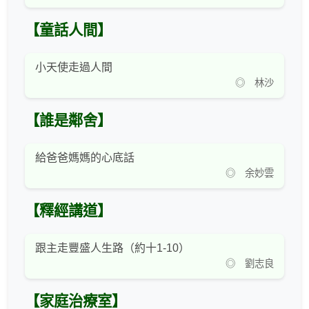
【童話人間】
小天使走過人間
◎ 林沙
【誰是鄰舍】
給爸爸媽媽的心底話
◎ 余妙雲
【釋經講道】
跟主走豐盛人生路（約十1-10）
◎ 劉志良
【家庭治療室】