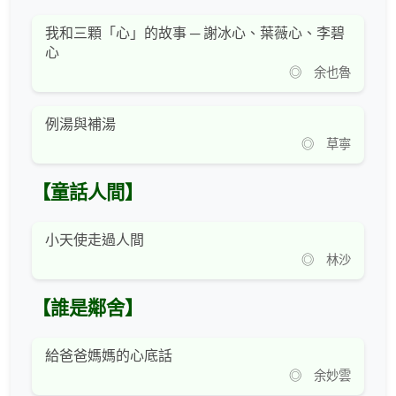
我和三顆「心」的故事 ─ 謝冰心、葉薇心、李碧
心
◎ 余也魯
例湯與補湯
◎ 草寧
【童話人間】
小天使走過人間
◎ 林沙
【誰是鄰舍】
給爸爸媽媽的心底話
◎ 余妙雲