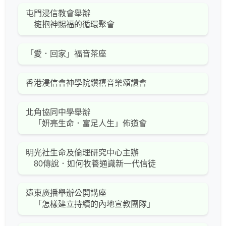
屯門浸信教會舉辦
擁抱神賜福的循環聚會
「愛．回家」福音茶座
香港浸信會神學院鑽禧音樂頌讚會
北角協同中學舉辦
「妍亮生命．富足人生」佈道會
明光社生命及倫理研究中心主辦
80傳說．如何牧養通識新一代信徒
遠東廣播舉辦公開講座
「怎樣建立持續的內地宣教團隊」