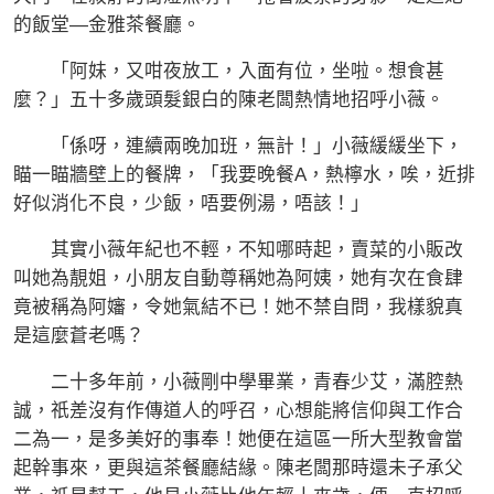
的飯堂—金雅茶餐廳。
「阿妹，又咁夜放工，入面有位，坐啦。想食甚
麼？」五十多歲頭髮銀白的陳老闆熱情地招呼小薇。
「係呀，連續兩晚加班，無計！」小薇緩緩坐下，
瞄一瞄牆壁上的餐牌，「我要晚餐A，熱檸水，唉，近排
好似消化不良，少飯，唔要例湯，唔該！」
其實小薇年紀也不輕，不知哪時起，賣菜的小販改
叫她為靚姐，小朋友自動尊稱她為阿姨，她有次在食肆
竟被稱為阿嬸，令她氣結不已！她不禁自問，我樣貌真
是這麼蒼老嗎？
二十多年前，小薇剛中學畢業，青春少艾，滿腔熱
誠，祇差沒有作傳道人的呼召，心想能將信仰與工作合
二為一，是多美好的事奉！她便在這區一所大型教會當
起幹事來，更與這茶餐廳結緣。陳老闆那時還未子承父