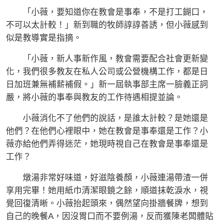
「小薇，要知道你在教會是事奉，不是打工餬口，
不可以太計較！」新到職的牧師諄諄善誘，但小薇感到
似是教導實是指摘。
「小薇，新人事新作風，教會需要配合社會更新變
化，我們很多教友在私人公司或公營機構工作，都是日
日加班兼無補薪補假。」新一屆執事部主席一臉義正詞
嚴，將小薇的事奉與教友的工作待遇相提並論。
小薇消化不了他們的說話，是誰太計較？是她還是
他們？在他們心裡眼中，她在教會是事奉還是工作？小
薇亦給他們弄得迷茫，她現時視自己在教會是事奉還是
工作？
燉湯非常好味道，好滋陰養顏，小薇連湯帶渣一併
享用完畢！她用紙巾清潔眼鏡之餘，順道抹乾淚水，視
覺回復清晰。小薇抬起頭來，偶然望向掛牆餐牌，想到
自己的晚餐A，因沒胃口而不要例湯，反而獲陳老闆體貼