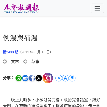
跳至主要內容
例湯與補湯
第2438 期
（2011 年 5 月 15 日）
◎ 文林 ◎ 草寧
A
分享：
A
簡
晚上九時多，小薇剛開完會，執拾完會議室，鎖好
大門，在寂靜的街燈照明下，拖著疲累的身影，走進她