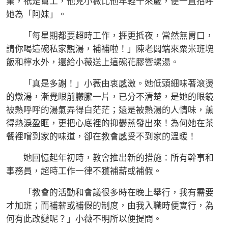
業，祇是幫工，他見小薇比他年輕十來歲，便一直招呼
她為「阿妹」。
「每星期都要超時工作，捱更抵夜，當然無胃口，
請你喝這碗私家靚湯，補補啦！」陳老闆端來粟米班塊
飯和檸水外，還給小薇送上這碗花膠響螺湯。
「真是多謝！」小薇由衷感激。她低頭細味著滾燙
的燉湯，漸覺眼前朦朧一片，已分不清楚，是她的眼鏡
被熱呼呼的湯氣弄得白茫茫；還是被熱湯的人情味，薰
得熱淚盈眶，更把心底裡的抑鬱蒸發出來！為何她在茶
餐裡嚐到家的味道，卻在教會感受不到家的溫暖！
她回憶起年初時，教會推出新的措施：所有幹事和
事務員，超時工作一律不獲補薪或補假。
「教會的活動和會議很多時在晚上舉行，我有需要
才加班；而補薪或補假的制度，由我入職時便實行，為
何有此改變呢？」小薇不明所以便提問。