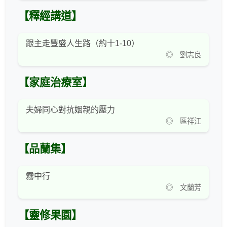
【釋經講道】
跟主走豐盛人生路（約十1-10）
◎ 劉志良
【家庭治療室】
夫婦同心對抗姻親的壓力
◎ 區祥江
【品蘭集】
霧中行
◎ 文蘭芳
【靈修果園】