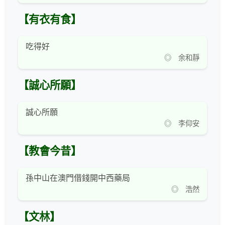
【有衣有食】
吃得好
◎ 余和靜
【誠心所願】
誠心所願
◎ 李仰安
【教會今昔】
孫中山在澳門借錢開中西藥局
◎ 浩然
【文林】