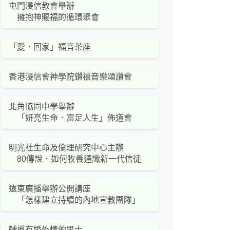
屯門浸信教會舉辦
擁抱神賜福的循環聚會
「愛．回家」福音茶座
香港浸信會神學院鑽禧音樂頌讚會
北角協同中學舉辦
「妍亮生命．富足人生」佈道會
明光社生命及倫理研究中心主辦
80傳說．如何牧養通識新一代信徒
遠東廣播舉辦公開講座
「怎樣建立持續的內地宣教團隊」
輔導有婚外情的男士