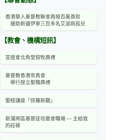
【聯會動態】
香港華人基督教聯會再撥百萬善款
援助新疆伊寧三百多名艾滋病孤兒
【教會、機構短訊】
宣道會北角堂按牧典禮
基督教香港崇真會
舉行按立聖職典禮
聖經講座「保羅新觀」
新蒲崗區基督徒培靈會職場 — 主給我
的莊稼