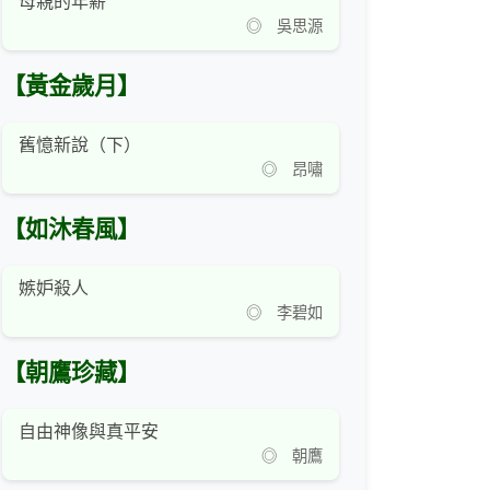
母親的年薪
◎ 吳思源
【黃金歲月】
舊憶新說（下）
◎ 昂嘯
【如沐春風】
嫉妒殺人
◎ 李碧如
【朝鷹珍藏】
自由神像與真平安
◎ 朝鷹