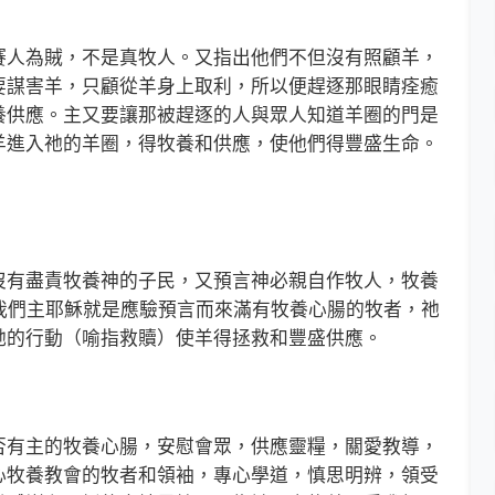
人為賊，不是真牧人。又指出他們不但沒有照顧羊，
要謀害羊，只顧從羊身上取利，所以便趕逐那眼睛痊癒
養供應。主又要讓那被趕逐的人與眾人知道羊圈的門是
羊進入祂的羊圈，得牧養和供應，使他們得豐盛生命。
有盡責牧養神的子民，又預言神必親自作牧人，牧養
我們主耶穌就是應驗預言而來滿有牧養心腸的牧者，祂
祂的行動（喻指救贖）使羊得拯救和豐盛供應。
有主的牧養心腸，安慰會眾，供應靈糧，關愛教導，
心牧養教會的牧者和領袖，專心學道，慎思明辨，領受