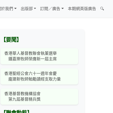
關於我們
出版部
訂閱／廣告
本期網頁版廣告
🔍
【要聞】
香港華人基督教聯會執董選舉
鍾嘉樂牧師榮膺新一屆主席
香港聖經公會六十一週年會慶
龐建新牧師勉勵讀經支取力量
香港基督教機構協會
第九屆基督精兵獎