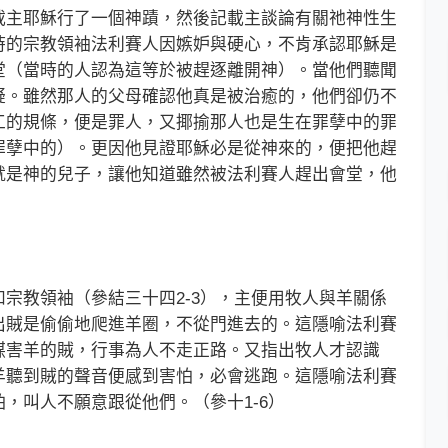
主耶穌行了一個神蹟，然後記載主談論有關祂神性生
時的宗教領袖法利賽人因嫉妒與硬心，不肯承認耶穌是
堂（當時的人認為這等於被趕逐離開神）。當他們聽聞
疑。雖然那人的父母確認他真是被治癒的，他們卻仍不
工的規條，便是罪人，又揶揄那人也是生在罪孽中的罪
罪孽中的）。更因他見證耶穌必是從神來的，便把他趕
就是神的兒子，讓他知道雖然被法利賽人趕出會堂，他
教領袖（參結三十四2-3），主便用牧人與羊關係
出賊是偷偷地爬進羊圈，不從門進去的。這隱喻法利賽
謀害羊的賊，行事為人不走正路。又指出牧人才認識
羊聽到賊的聲音便感到害怕，必會逃跑。這隱喻法利賽
，叫人不願意跟從他們。（參十1-6）