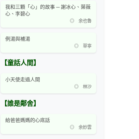
我和三顆「心」的故事 ─ 謝冰心、葉薇
心、李碧心
◎ 余也魯
例湯與補湯
◎ 草寧
【童話人間】
小天使走過人間
◎ 林沙
【誰是鄰舍】
給爸爸媽媽的心底話
◎ 余妙雲