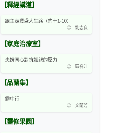
【釋經講道】
跟主走豐盛人生路（約十1-10）
◎ 劉志良
【家庭治療室】
夫婦同心對抗姻親的壓力
◎ 區祥江
【品蘭集】
霧中行
◎ 文蘭芳
【靈修果園】