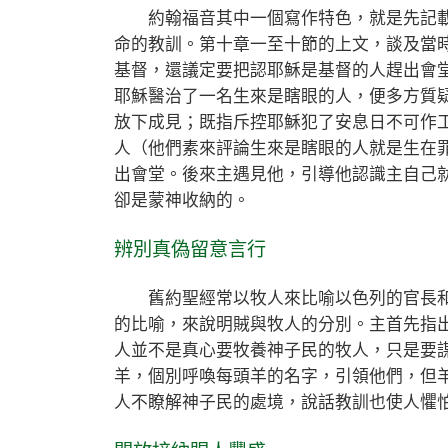
約翰福音其中一個寫作特色，就是先記載
命的教訓。第十章一至十節的上文，談及當
基督，還議定要把認耶穌是基督的人趕出會
耶穌醫治了一名生來是瞎眼的人，便多方質
放下成見；既指斥控耶穌犯了安息日不可作
人（他們素來評論生來是瞎眼的人就是生在
出會堂。後來主遇見他，引導他認識主自己
卻是蒙神收納的。
辨別真偽留意言行
舊約聖經常以牧人來比喻以色列的官長和宗
的比喻，來說明賊與牧人的分別。主首先指
人並不是真心要牧養神子民的牧人，只是要
羊，個別呼喚每頭羊的名字，引領他們，但
人不瞭解神子民的處境，說話教訓也使人懼怕