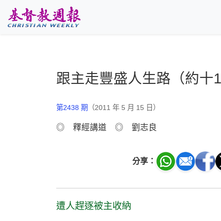
跳至主要內容
跟主走豐盛人生路（約十1-
第2438 期
（2011 年 5 月 15 日）
◎ 釋經講道 ◎ 劉志良
分享：
遭人趕逐被主收納