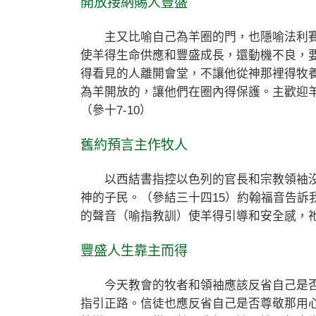
開放接納賜人豐盛
主又比喻自己為羊圈的門，也隱喻法利賽
使羊得生命供應和豐盛成長，還動機不良，
得看見的人離開會堂，不讓他從神那裡得牧
為羊開放的，讓他們在圈內得保護。主歡迎
（參十7-10）
舊約預言主作牧人
以西結書指控以色列的官長和宗教領袖沒
神的子民。（參結三十四15）約翰福音告訴
的聲音（喻指教訓）使羊得引導和安全感，
豐盛人生靠主而得
今天教會的牧者和領袖應該反省自己是否
指引正路。信徒也應反省自己是否尊敬那用