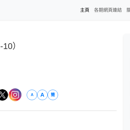
主頁
各期網頁連結
10）
A
簡
A