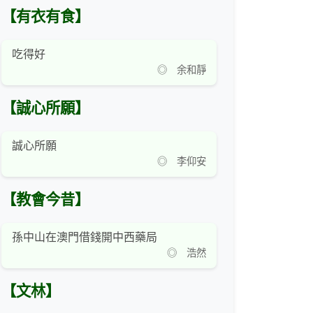
【有衣有食】
吃得好
◎ 余和靜
【誠心所願】
誠心所願
◎ 李仰安
【教會今昔】
孫中山在澳門借錢開中西藥局
◎ 浩然
【文林】