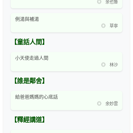
◎ 余也魯
例湯與補湯
◎ 草寧
【童話人間】
小天使走過人間
◎ 林沙
【誰是鄰舍】
給爸爸媽媽的心底話
◎ 余妙雲
【釋經講道】