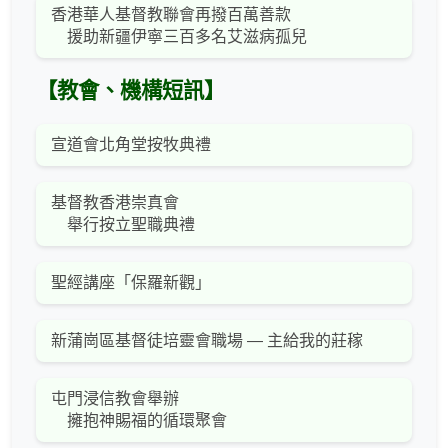
香港華人基督教聯會再撥百萬善款
援助新疆伊寧三百多名艾滋病孤兒
【教會、機構短訊】
宣道會北角堂按牧典禮
基督教香港崇真會
舉行按立聖職典禮
聖經講座「保羅新觀」
新蒲崗區基督徒培靈會職場 — 主給我的莊稼
屯門浸信教會舉辦
擁抱神賜福的循環聚會