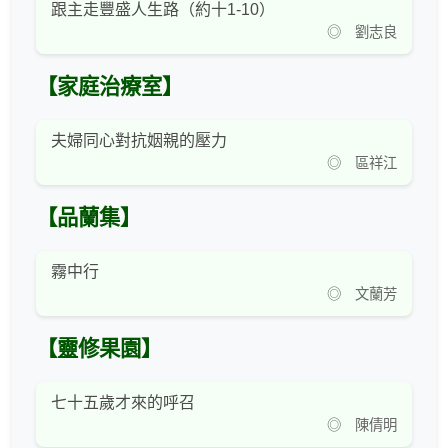
跟主走豐盛人生路（約十1-10）
◎ 劉志良
【家庭治療室】
夫婦同心對抗姻親的壓力
◎ 區祥江
【品蘭集】
霧中行
◎ 文蘭芳
【靈修果園】
七十五歲才來的呼召
◎ 陳倩明