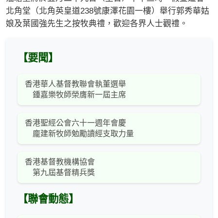
北角堂（北角英皇道238號康澤花園一樓）舉行郭秀華姑
娘及葉國強先生之按牧典禮，歡迎各界人士觀禮。
【要聞】
香港華人基督教聯會執董選舉
鍾嘉樂牧師榮膺新一屆主席
香港聖經公會六十一週年會慶
龐建新牧師勉勵讀經支取力量
香港基督教機構協會
第九屆基督精兵獎
【聯會動態】