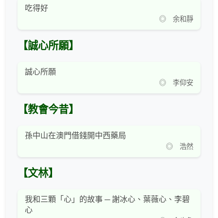
吃得好
◎ 余和靜
【誠心所願】
誠心所願
◎ 李仰安
【教會今昔】
孫中山在澳門借錢開中西藥局
◎ 浩然
【文林】
我和三顆「心」的故事 ─ 謝冰心、葉薇心、李碧
心