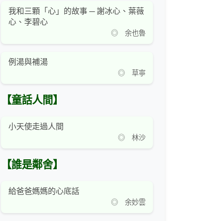
我和三顆「心」的故事 ─ 謝冰心、葉薇
心、李碧心
◎ 余也魯
例湯與補湯
◎ 草寧
【童話人間】
小天使走過人間
◎ 林沙
【誰是鄰舍】
給爸爸媽媽的心底話
◎ 余妙雲