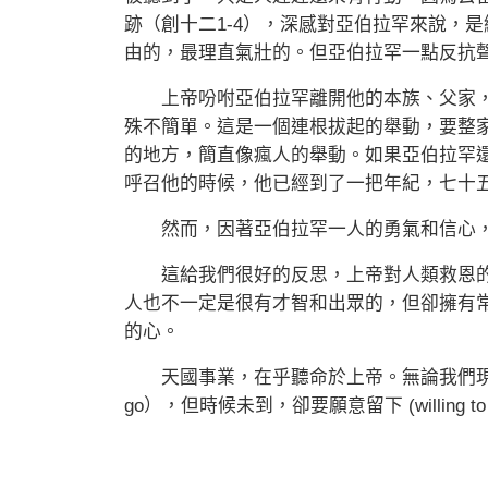
跡（創十二1-4），深感對亞伯拉罕來說，
由的，最理直氣壯的。但亞伯拉罕一點反抗
上帝吩咐亞伯拉罕離開他的本族、父家，
殊不簡單。這是一個連根拔起的舉動，要整
的地方，簡直像瘋人的舉動。如果亞伯拉罕
呼召他的時候，他已經到了一把年紀，七十
然而，因著亞伯拉罕一人的勇氣和信心，
這給我們很好的反思，上帝對人類救恩的
人也不一定是很有才智和出眾的，但卻擁有
的心。
天國事業，在乎聽命於上帝。無論我們現今處在
go），但時候未到，卻要願意留下 (willing to 