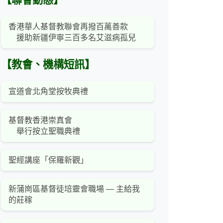
【聯會動態】
香港華人基督教聯會再撥百萬善款
援助新疆伊寧三百多名艾滋病孤兒
【教會、機構短訊】
宣道會北角堂按牧典禮
基督教香港崇真會
舉行按立聖職典禮
聖經講座「保羅新觀」
新蒲崗區基督徒培靈會職場 — 主給我
的莊稼