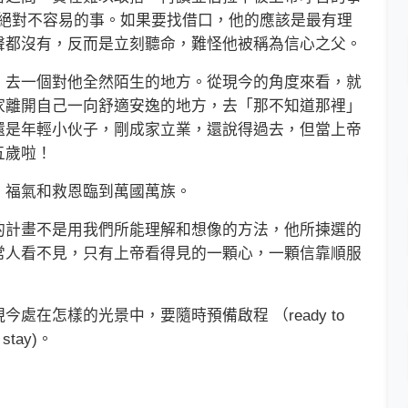
是絕對不容易的事。如果要找借口，他的應該是最有理
聲都沒有，反而是立刻聽命，難怪他被稱為信心之父。
去一個對他全然陌生的地方。從現今的角度來看，就
家離開自己一向舒適安逸的地方，去「那不知道那裡」
還是年輕小伙子，剛成家立業，還說得過去，但當上帝
五歲啦！
福氣和救恩臨到萬國萬族。
計畫不是用我們所能理解和想像的方法，他所揀選的
常人看不見，只有上帝看得見的一顆心，一顆信靠順服
怎樣的光景中，要隨時預備啟程 （ready to
stay)。