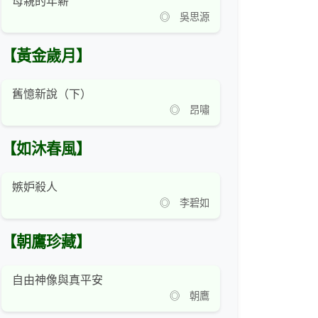
母親的年薪
◎ 吳思源
【黃金歲月】
舊憶新說（下）
◎ 昂嘯
【如沐春風】
嫉妒殺人
◎ 李碧如
【朝鷹珍藏】
自由神像與真平安
◎ 朝鷹