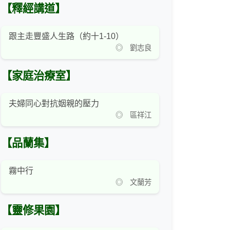
【釋經講道】
跟主走豐盛人生路（約十1-10）
◎ 劉志良
【家庭治療室】
夫婦同心對抗姻親的壓力
◎ 區祥江
【品蘭集】
霧中行
◎ 文蘭芳
【靈修果園】