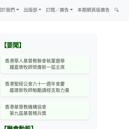
關於我們
出版部
訂閱／廣告
本期網頁版廣告
🔍
【要聞】
香港華人基督教聯會執董選舉
鍾嘉樂牧師榮膺新一屆主席
香港聖經公會六十一週年會慶
龐建新牧師勉勵讀經支取力量
香港基督教機構協會
第九屆基督精兵獎