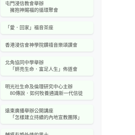
屯門浸信教會舉辦
擁抱神賜福的循環聚會
「愛．回家」福音茶座
香港浸信會神學院鑽禧音樂頌讚會
北角協同中學舉辦
「妍亮生命．富足人生」佈道會
明光社生命及倫理研究中心主辦
80傳說．如何牧養通識新一代信徒
遠東廣播舉辦公開講座
「怎樣建立持續的內地宣教團隊」
輔導有婚外情的男士