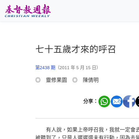
跳至主要內容
七十五歲才來的呼召
第2438 期
（2011 年 5 月 15 日）
◎ 靈修果園 ◎ 陳倩明
分享：
有人說，如果上帝呼召我，我就一定會去
被聽到了，只是人遲遲還未有行動，因為去