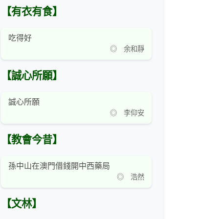
【有衣有食】
吃得好
◎ 余和靜
【誠心所願】
誠心所願
◎ 李仰安
【教會今昔】
孫中山在澳門借錢開中西藥局
◎ 浩然
【文林】