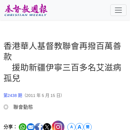
跳至主要內容
香港華人基督教聯會再撥百萬善
款
援助新疆伊寧三百多名艾滋病
孤兒
第2438 期
（2011 年 5 月 15 日）
◎ 聯會動態
A
分享：
A
簡