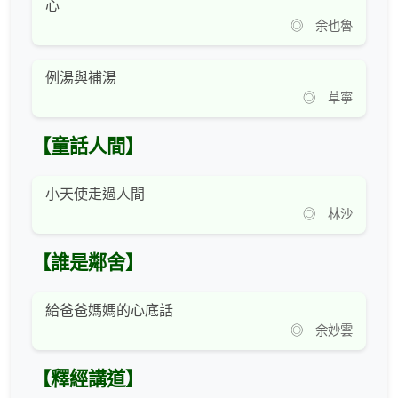
心
◎ 余也魯
例湯與補湯
◎ 草寧
【童話人間】
小天使走過人間
◎ 林沙
【誰是鄰舍】
給爸爸媽媽的心底話
◎ 余妙雲
【釋經講道】