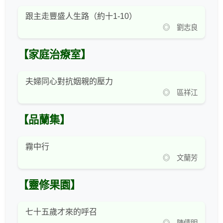
跟主走豐盛人生路（約十1-10）
◎ 劉志良
【家庭治療室】
夫婦同心對抗姻親的壓力
◎ 區祥江
【品蘭集】
霧中行
◎ 文蘭芳
【靈修果園】
七十五歲才來的呼召