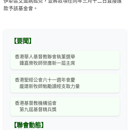
伊犁區艾滋病孤兒，並將款項在同年三月十二日直接匯
款予該基金會。
【要聞】
香港華人基督教聯會執董選舉
鍾嘉樂牧師榮膺新一屆主席
香港聖經公會六十一週年會慶
龐建新牧師勉勵讀經支取力量
香港基督教機構協會
第九屆基督精兵獎
【聯會動態】