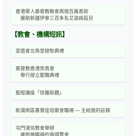
香港華人基督教聯會再撥百萬善款
援助新疆伊寧三百多名艾滋病孤兒
【教會、機構短訊】
宣道會北角堂按牧典禮
基督教香港崇真會
舉行按立聖職典禮
聖經講座「保羅新觀」
新蒲崗區基督徒培靈會職場 — 主給我的莊稼
屯門浸信教會舉辦
擁抱神賜福的循環聚會