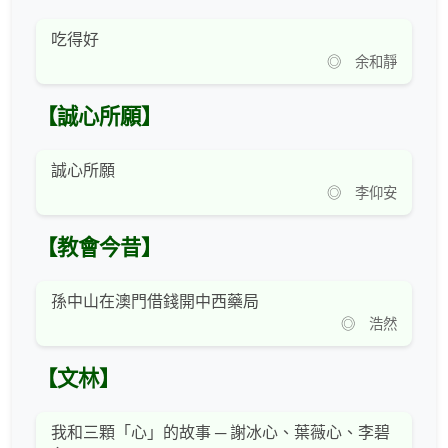
吃得好
◎ 余和靜
【誠心所願】
誠心所願
◎ 李仰安
【教會今昔】
孫中山在澳門借錢開中西藥局
◎ 浩然
【文林】
我和三顆「心」的故事 ─ 謝冰心、葉薇心、李碧