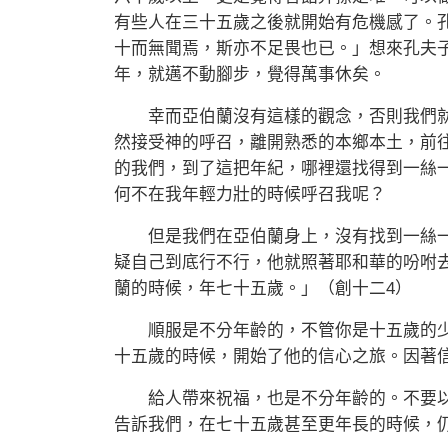
有些人在三十五歲之後就開始有危機感了。
十而無聞焉，斯亦不足畏也已。」想來孔夫
年，就邁不動腳步，覺得萬事休矣。
幸而亞伯蘭沒有這樣的觀念，否則我們就
然接受神的呼召，離開熟悉的本鄉本土，前
的我們，到了這把年紀，哪裡還找得到一絲
何不在我年輕力壯的時候呼召我呢？
但是我們在亞伯蘭身上，沒有找到一絲一
疑自己到底行不行，他就照著耶和華的吩咐
蘭的時候，年七十五歲。」（創十二4）
順服是不分年齡的，不管你是十五歲的少
十五歲的時候，開始了他的信心之旅。因著
給人帶來祝福，也是不分年齡的。不要以
告訴我們，在七十五歲甚至更年長的時候，