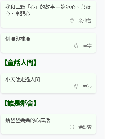
我和三顆「心」的故事 ─ 謝冰心、葉薇
心、李碧心
◎ 余也魯
例湯與補湯
◎ 草寧
【童話人間】
小天使走過人間
◎ 林沙
【誰是鄰舍】
給爸爸媽媽的心底話
◎ 余妙雲