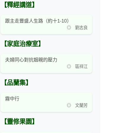
【釋經講道】
跟主走豐盛人生路（約十1-10）
◎ 劉志良
【家庭治療室】
夫婦同心對抗姻親的壓力
◎ 區祥江
【品蘭集】
霧中行
◎ 文蘭芳
【靈修果園】