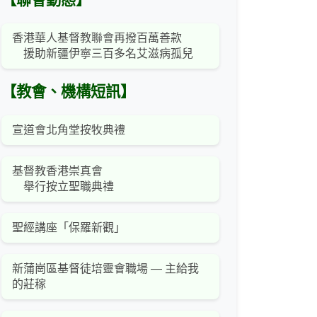
【聯會動態】
香港華人基督教聯會再撥百萬善款
援助新疆伊寧三百多名艾滋病孤兒
【教會、機構短訊】
宣道會北角堂按牧典禮
基督教香港崇真會
舉行按立聖職典禮
聖經講座「保羅新觀」
新蒲崗區基督徒培靈會職場 — 主給我
的莊稼