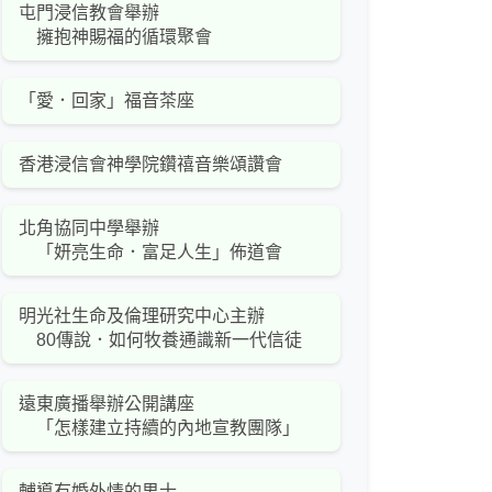
屯門浸信教會舉辦
擁抱神賜福的循環聚會
「愛．回家」福音茶座
香港浸信會神學院鑽禧音樂頌讚會
北角協同中學舉辦
「妍亮生命．富足人生」佈道會
明光社生命及倫理研究中心主辦
80傳說．如何牧養通識新一代信徒
遠東廣播舉辦公開講座
「怎樣建立持續的內地宣教團隊」
輔導有婚外情的男士