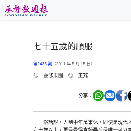
跳至主要內容
七十五歲的順服
第2438 期
（2011 年 5 月 15 日）
◎ 靈修果園 ◎ 王芃
分享：
俗話說，人到中年萬事休。即使是現代人
六十歲以上，更是覺得含飴弄孫是唯一可以