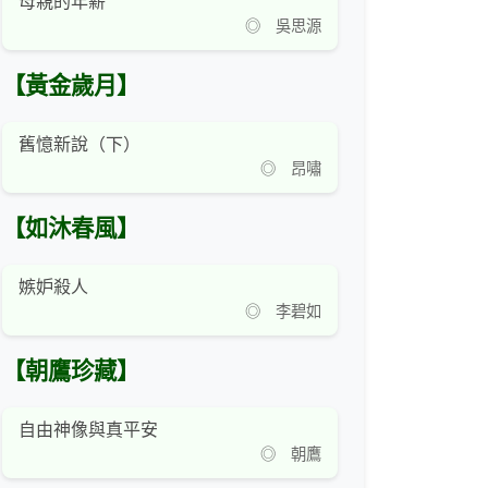
母親的年薪
◎ 吳思源
【黃金歲月】
舊憶新說（下）
◎ 昂嘯
【如沐春風】
嫉妒殺人
◎ 李碧如
【朝鷹珍藏】
自由神像與真平安
◎ 朝鷹