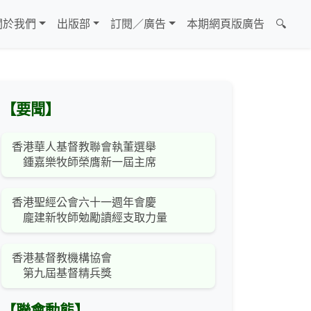
關於我們
出版部
訂閱／廣告
本期網頁版廣告
🔍
【要聞】
香港華人基督教聯會執董選舉
鍾嘉樂牧師榮膺新一屆主席
香港聖經公會六十一週年會慶
龐建新牧師勉勵讀經支取力量
香港基督教機構協會
第九屆基督精兵獎