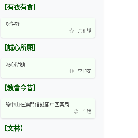
【有衣有食】
吃得好
◎ 余和靜
【誠心所願】
誠心所願
◎ 李仰安
【教會今昔】
孫中山在澳門借錢開中西藥局
◎ 浩然
【文林】