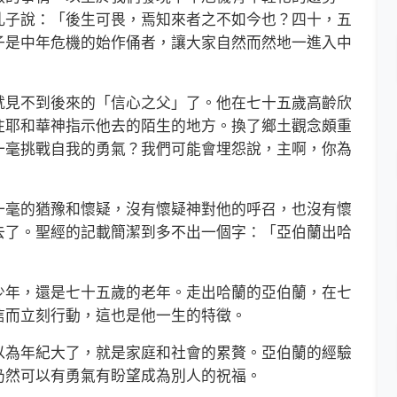
孔子說：「後生可畏，焉知來者之不如今也？四十，五
子是中年危機的始作俑者，讓大家自然而然地一進入中
見不到後來的「信心之父」了。他在七十五歲高齡欣
往耶和華神指示他去的陌生的地方。換了鄉土觀念頗重
一毫挑戰自我的勇氣？我們可能會埋怨說，主啊，你為
毫的猶豫和懷疑，沒有懷疑神對他的呼召，也沒有懷
去了。聖經的記載簡潔到多不出一個字：「亞伯蘭出哈
年，還是七十五歲的老年。走出哈蘭的亞伯蘭，在七
信而立刻行動，這也是他一生的特徵。
為年紀大了，就是家庭和社會的累贅。亞伯蘭的經驗
仍然可以有勇氣有盼望成為別人的祝福。