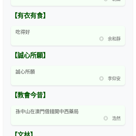
【有衣有食】
吃得好
◎ 余和靜
【誠心所願】
誠心所願
◎ 李仰安
【教會今昔】
孫中山在澳門借錢開中西藥局
◎ 浩然
【文林】