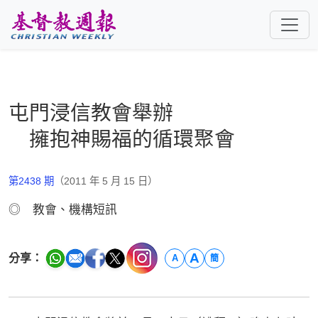
跳至主要內容
屯門浸信教會舉辦
擁抱神賜福的循環聚會
第2438 期
（2011 年 5 月 15 日）
◎ 教會、機構短訊
A
分享：
A
簡