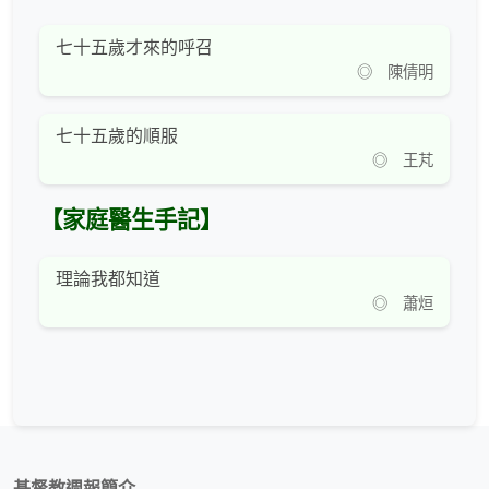
七十五歲才來的呼召
◎ 陳倩明
七十五歲的順服
◎ 王芃
【家庭醫生手記】
理論我都知道
◎ 蕭烜
基督教週報簡介