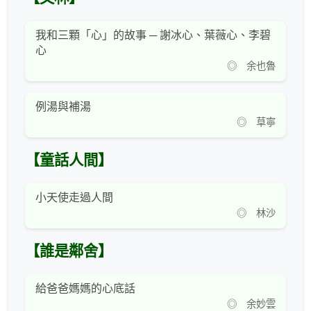
我和三顆「心」的故事 ─ 謝冰心、葉薇心、李碧
心
◎ 余也魯
例湯與補湯
◎ 草寧
【童話人間】
小天使走過人間
◎ 林沙
【誰是鄰舍】
給爸爸媽媽的心底話
◎ 余妙雲