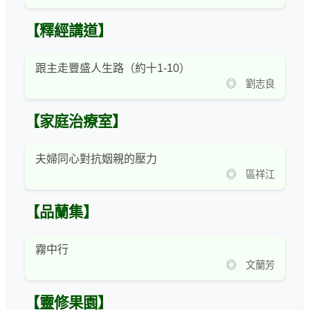
【釋經講道】
跟主走豐盛人生路（約十1-10）
◎ 劉志良
【家庭治療室】
夫婦同心對抗姻親的壓力
◎ 區祥江
【品蘭集】
霧中行
◎ 文蘭芳
【靈修果園】