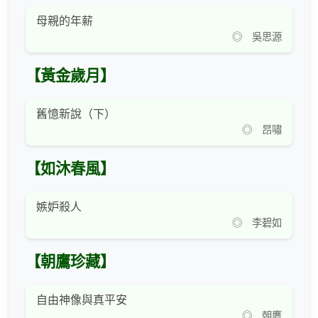
母親的年薪
◎ 吳思源
【黃金歲月】
舊憶新說（下）
◎ 昂嘯
【如沐春風】
嫉妒殺人
◎ 李碧如
【朝鷹珍藏】
自由神像與真平安
◎ 朝鷹