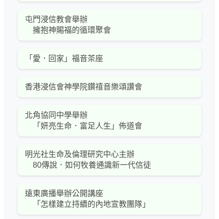
屯門浸信教會舉辦
擁抱神賜福的循環聚會
「愛．回家」福音茶座
香港浸信會神學院鑽禧音樂頌讚會
北角協同中學舉辦
「妍亮生命．富足人生」佈道會
明光社生命及倫理研究中心主辦
80傳說．如何牧養通識新一代信徒
遠東廣播舉辦公開講座
「怎樣建立持續的內地宣教團隊」