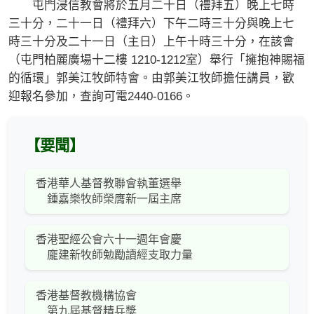
屯門浸信教會將於五月二十日（禮拜五）晚上七時
三十分，二十一日（禮拜六）下午二時三十分與晚上七
時三十分及二十一日（主日）上午十時三十分，在該會
（屯門柏麗廣場十二樓 1210-1212室）舉行「擁抱神賜福
的循環」郭美江牧師特會。由郭美江牧師擔任講員，歡
迎報名參加，查詢可電2440-0166。
【要聞】
香港華人基督教聯會執董選舉
鍾嘉樂牧師榮膺新一屆主席
香港聖經公會六十一週年會慶
龐建新牧師勉勵讀經支取力量
香港基督教機構協會
第九屆基督精兵獎