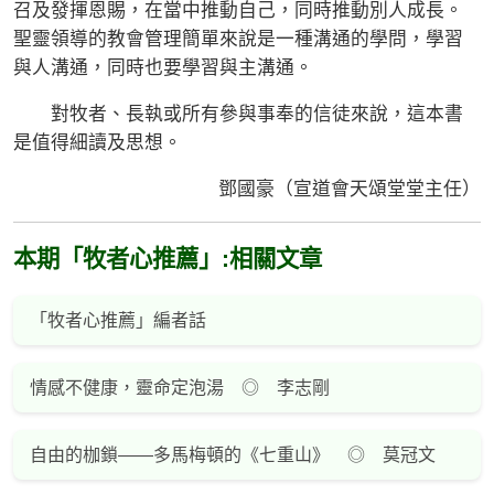
召及發揮恩賜，在當中推動自己，同時推動別人成長。
聖靈領導的教會管理簡單來說是一種溝通的學問，學習
與人溝通，同時也要學習與主溝通。
對牧者、長執或所有參與事奉的信徒來說，這本書
是值得細讀及思想。
鄧國豪（宣道會天頌堂堂主任）
本期「牧者心推薦」:相關文章
「牧者心推薦」編者話
情感不健康，靈命定泡湯 ◎ 李志剛
自由的枷鎖——多馬梅頓的《七重山》 ◎ 莫冠文