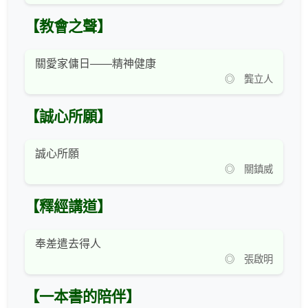
【教會之聲】
關愛家傭日——精神健康
◎ 龔立人
【誠心所願】
誠心所願
◎ 關鎮威
【釋經講道】
奉差遣去得人
◎ 張啟明
【一本書的陪伴】