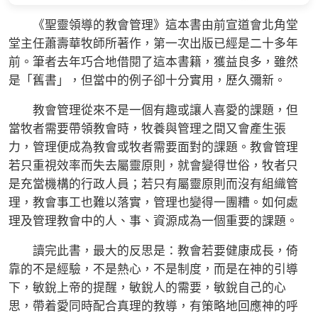
《聖靈領導的教會管理》這本書由前宣道會北角堂
堂主任蕭壽華牧師所著作，第一次出版已經是二十多年
前。筆者去年巧合地借閱了這本書籍，獲益良多，雖然
是「舊書」，但當中的例子卻十分實用，歷久彌新。
教會管理從來不是一個有趣或讓人喜愛的課題，但
當牧者需要帶領教會時，牧養與管理之間又會產生張
力，管理便成為教會或牧者需要面對的課題。教會管理
若只重視效率而失去屬靈原則，就會變得世俗，牧者只
是充當機構的行政人員；若只有屬靈原則而沒有組織管
理，教會事工也難以落實，管理也變得一團糟。如何處
理及管理教會中的人、事、資源成為一個重要的課題。
讀完此書，最大的反思是：教會若要健康成長，倚
靠的不是經驗，不是熱心，不是制度，而是在神的引導
下，敏銳上帝的提醒，敏銳人的需要，敏銳自己的心
思，帶着愛同時配合真理的教導，有策略地回應神的呼