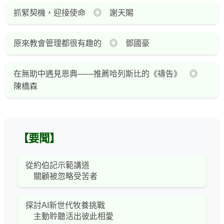
抓緊契機，迎接使命 ◎ 謝天賜
原來教會管理都很有趣的 ◎ 鄧國豪
在無助中遇見恩典——推薦哈列斯比的《禱告》 ◎
陳橋森
【要聞】
從約伯記示範講道
關顧被忽略受苦者
探討AI新世代牧養挑戰
主動聆聽活出彼此相愛