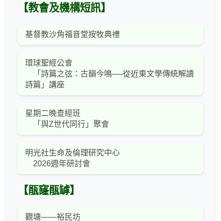
【教會及機構短訊】
基督教沙角福音堂按牧典禮
環球聖經公會
「詩篇之弦：古韻今鳴──從近東文學傳統解讀
詩篇」講座
星期二晚查經班
「與Z世代同行」聚會
明光社生命及倫理研究中心
2026週年研討會
【瓹窿瓹罅】
觀塘——裕民坊