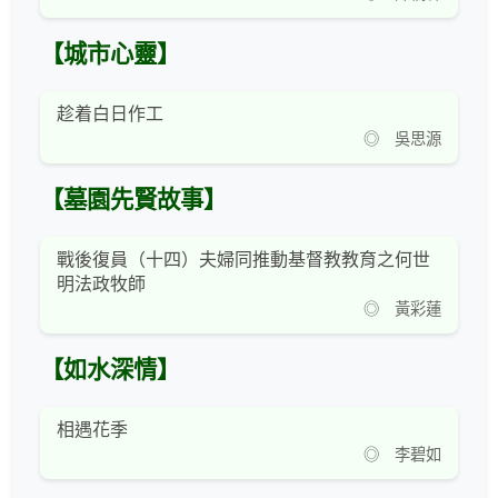
【城市心靈】
趁着白日作工
◎ 吳思源
【墓園先賢故事】
戰後復員（十四）夫婦同推動基督教教育之何世
明法政牧師
◎ 黃彩蓮
【如水深情】
相遇花季
◎ 李碧如