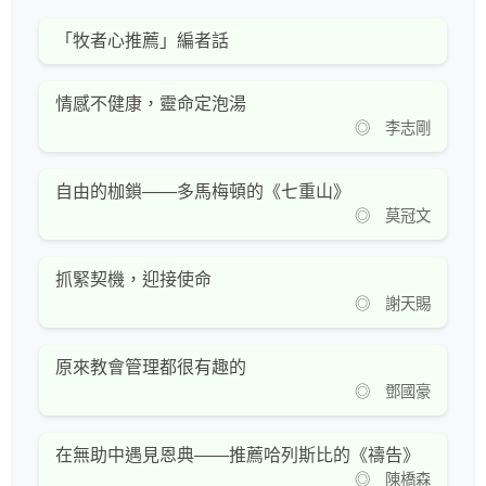
「牧者心推薦」編者話
情感不健康，靈命定泡湯
◎ 李志剛
自由的枷鎖——多馬梅頓的《七重山》
◎ 莫冠文
抓緊契機，迎接使命
◎ 謝天賜
原來教會管理都很有趣的
◎ 鄧國豪
在無助中遇見恩典——推薦哈列斯比的《禱告》
◎ 陳橋森