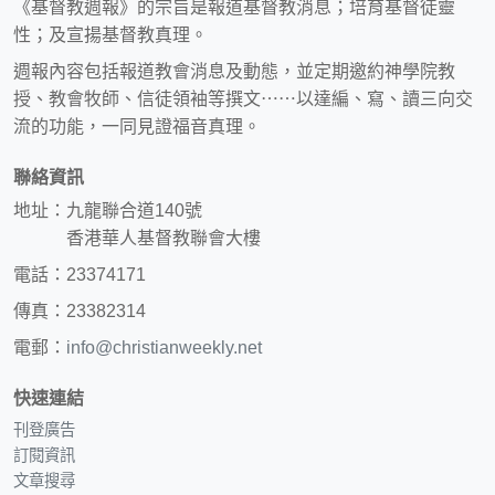
《基督教週報》的宗旨是報道基督教消息；培育基督徒靈
性；及宣揚基督教真理。
週報內容包括報道教會消息及動態，並定期邀約神學院教
授、教會牧師、信徒領袖等撰文⋯⋯以達編、寫、讀三向交
流的功能，一同見證福音真理。
聯絡資訊
地址：九龍聯合道140號
香港華人基督教聯會大樓
電話：23374171
傳真：23382314
電郵：
info@christianweekly.net
快速連結
刊登廣告
訂閱資訊
文章搜尋