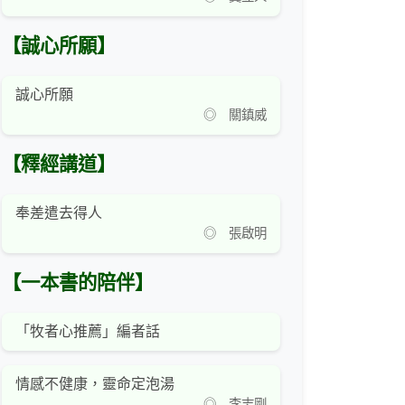
【誠心所願】
誠心所願
◎ 關鎮威
【釋經講道】
奉差遣去得人
◎ 張啟明
【一本書的陪伴】
「牧者心推薦」編者話
情感不健康，靈命定泡湯
◎ 李志剛