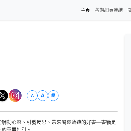
主頁
各期網頁連結
A
簡
A
觸動心靈、引發反思、帶來屬靈啟迪的好書—書籍是
上的重要指引。