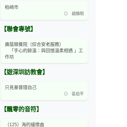
柏崎市
◎ 趙煥明
【聯會專號】
廣蔭頤養院（綜合安老服務）
「手心的餘溫：與回憶溫柔相遇 」工
作坊
【遊深圳訪教會】
只見基督隱自己
◎ 區伯平
【飄零的音符】
（125）海的緬懷曲