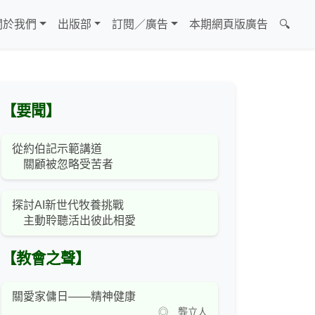
關於我們
出版部
訂閱／廣告
本期網頁版廣告
🔍
【要聞】
從約伯記示範講道
關顧被忽略受苦者
探討AI新世代牧養挑戰
主動聆聽活出彼此相愛
【教會之聲】
關愛家傭日——精神健康
◎ 龔立人