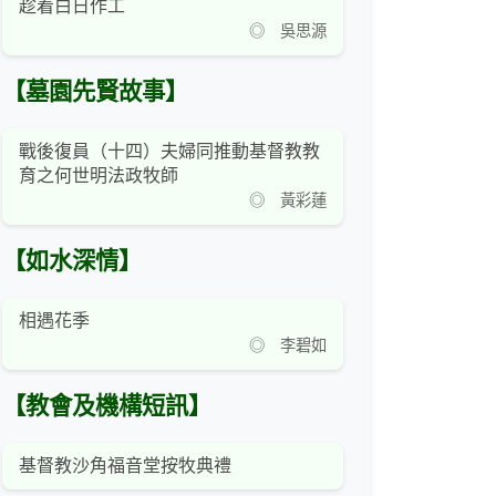
趁着白日作工
◎ 吳思源
【墓園先賢故事】
戰後復員（十四）夫婦同推動基督教教
育之何世明法政牧師
◎ 黃彩蓮
【如水深情】
相遇花季
◎ 李碧如
【教會及機構短訊】
基督教沙角福音堂按牧典禮