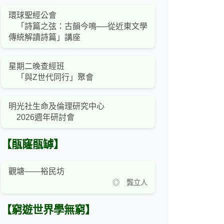
環球聖經公會
「詩篇之弦：古韻今鳴──從近東文學
傳統解讀詩篇」講座
星期二晚查經班
「與Z世代同行」聚會
明光社生命及倫理研究中心
2026週年研討會
【瓹窿瓹罅】
觀塘——裕民坊
◎ 龔立人
【窮遊世界學無窮】