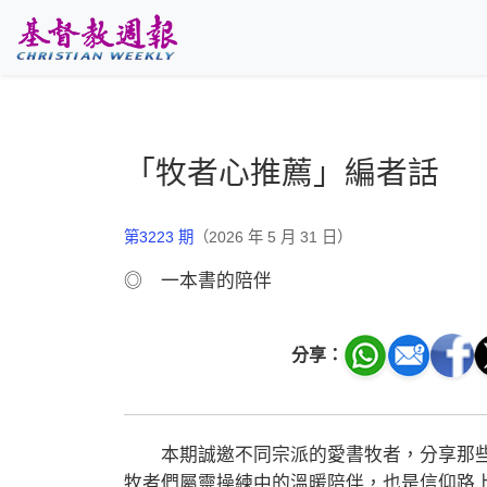
跳至主要內容
「牧者心推薦」編者話
第3223 期
（2026 年 5 月 31 日）
◎ 一本書的陪伴
分享：
本期誠邀不同宗派的愛書牧者，分享那些
牧者們屬靈操練中的溫暖陪伴，也是信仰路