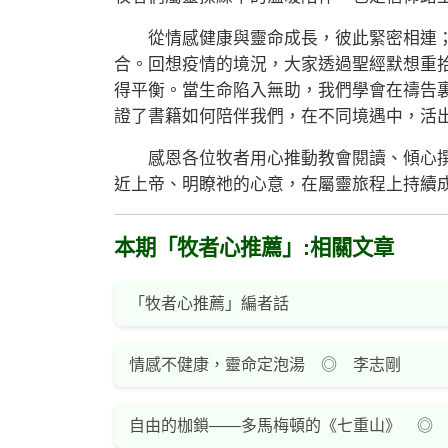
從情感健康與靈命成長，彼此緊密相連；
合。回想疫情的境況，大家透過聖經默想重
得平衡。當生命陷入無助，我們學會在禱告
證了書籍如何陪伴我們，在不同境遇中，活
感恩各位牧者用心推動教會閱讀、傾心撰
近上帝、明瞭祂的心意，在屬靈旅程上持續
本期「牧者心推薦」:相關文章
「牧者心推薦」編者話
情感不健康，靈命定泡湯 ◎ 李志剛
自由的枷鎖——多馬梅頓的《七重山》 ◎