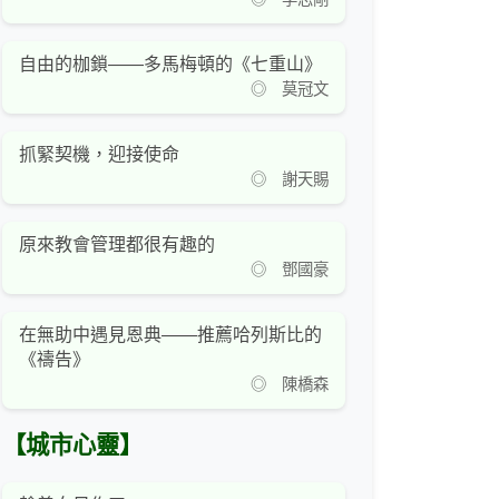
自由的枷鎖——多馬梅頓的《七重山》
◎ 莫冠文
抓緊契機，迎接使命
◎ 謝天賜
原來教會管理都很有趣的
◎ 鄧國豪
在無助中遇見恩典——推薦哈列斯比的
《禱告》
◎ 陳橋森
【城市心靈】