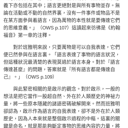
義下亦包括在其中；語言更絕對是與所有事物並存。無
論在活動或不動的自然界裏，沒有一件事件或物品不是
在某方面參與着語言，因為萬物的本性就是要傳達它們
的思維意義。」（OWS p.107）這讀起來彷彿是《約翰
福音》第一章的注釋。
對於班雅明來說，只要萬物是可以自我表達，它們
便已然參與在語言裏。「語言表達了事物的語言狀況，
但這種狀況最清楚的表現莫過於語言本身。對於『語言
傳達甚麼』的問題，答案就是『所有語言都是傳達自
己』。」（OWS p.109）
與此緊密相關的是啟示的觀念。對於啟示，一般的
想法是把它當作一股超自然、外在於人類歷史的神祕力
量，將一些原本隱藏的謎語密碼破解開來。然而班雅明
卻認為，啟示作為語言的自我表達，卻不是外在於人類
歷史，因為人本來就是整個啟示過程的中樞。這裏的關
鍵是命名，就是那能夠斷定事物的思維內容的力量，將