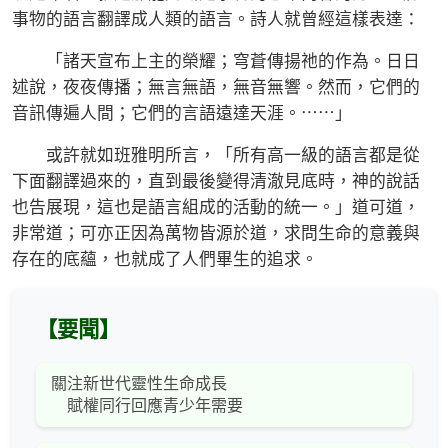
事物的語言翻譯成人類的語言。詩人就曾經這樣表達：
「諸天宣布上主的榮耀；穹蒼傳揚祂的作為。日日
述說，夜夜傳播；無言無語，無音無響。然而，它們的
音訊傳遍人間；它們的言語遠達天涯。⋯⋯」
或許就如班雅明所言，「所有高一級的語言都是從
下面翻譯過來的，直到最後變得清澈見底時，神的說話
也告展現，這也是語言組成的活動的統一。」道可道，
非常道；可亦正因為萬物皆源於道，求問生命的意義與
存在的底蘊，也就成了人們畢生的追求。
【要聞】
關注新世代靈性生命成長
賦權同行回應青少年需要