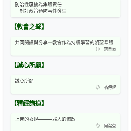
防治性騷擾為集體責任
制訂政策預防事件發生
【教會之聲】
共同閱讀與分享一教會作為持續學習的朝聖羣體
◎ 范晋豪
【誠心所願】
誠心所願
◎ 翁傳鏗
【釋經講道】
上帝的喜悅———罪人的悔改
◎ 何潔瑩