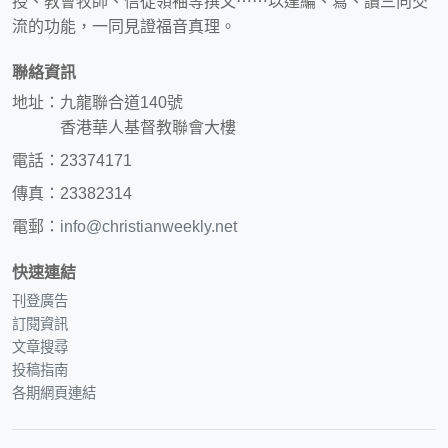
授、教會牧師、信徒領袖等撰文⋯⋯以達編、寫、讀三向交
流的功能，一同見證福音真理。
聯絡資訊
地址：九龍聯合道140號
香港華人基督教聯會大樓
電話：23374171
傳真：23382314
電郵：
info@christianweekly.net
快速連結
刊登廣告
訂閱資訊
文章搜尋
投稿指南
各期網頁連結