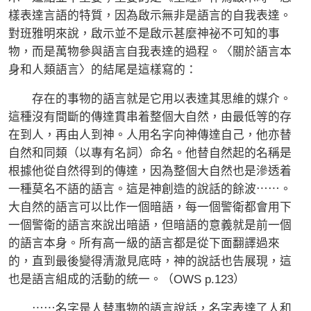
樣表達言語的特質，因為啟示無非是語言的自我表達。
對班雅明來說，啟示並不是啟示甚麼神祕不可知的事
物，而是萬物參與語言自我表達的過程。〈關於語言本
身和人類語言〉的結尾是這樣寫的：
存在的事物的語言就是它用以表達其思維的媒介。
這種沒有間斷的傳達貫串着整個大自然，由最低等的存
在到人，再由人到神。人用名字向神傳達自己，他亦替
自然和同類（以專有名詞）命名。他替自然起的名稱是
根據他從自然得到的傳達，因為整個大自然也是滲透着
一種莫名不語的語言。這是神創造的說話的餘波⋯⋯。
大自然的語言可以比作一個暗語，每一個警衛都會用下
一個警衛的語言來說出暗語，但暗語的意義就是前一個
的語言本身。所有高一級的語言都是從下面翻譯過來
的，直到最後變得清澈見底時，神的說話也告展現，這
也是語言組成的活動的統一。（OWS p.123）
⋯⋯名字是人替事物的語言說話，名字表達了人和