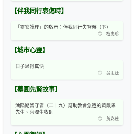
【伴我同行哀傷時】
「靈安護理」的啟示：伴我同行失智時（下）
◎ 植惠珍
【城市心靈】
日子過得真快
◎ 吳思源
【墓園先賢故事】
淪陷期留守者（二十九）幫助教會急遷的黃戴恩
先生、葉潤生牧師
◎ 黃彩蓮