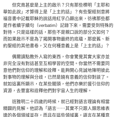
但究竟甚麼是上主的啟示？只有那些標明「主耶和
華如此說」才算得上是「上主的話」？有些聖經刻意將
福音書中記載耶穌的說話用紅字凸顯出來，彷彿那些都
是作者續字續句（verbatim）記錄下來，需要受到特殊的
對待。只是這樣的話，那些不是親口說的部分又如何？
而如果啟示不是為了揭開事物最終的底蘊，那麼舊、新
約聖經的其他書卷，又在何種意義上是「上主的話」？
偶爾讀點教外人寫的東西，你會驚覺其實大家亦並
非完全沒有對話甚至互相學習的空間。你當然不需要同
意他們對信仰的理解和詮釋。能夠開心見誠地陳明彼此
對事物的理解與分歧，已然是饒有意義的信仰對談了。
就如這裏所顯示，在某些關頭，他們亦樂於援引信仰的
資源，去豐富和詮釋他們對宇宙人生的理解。
班雅明二十四歲的時候，就已經對語言理論有相當
精闢的見解。他認為「語言⋯⋯其實不只跟人類思維表
達的各個領域並存，而且在這些領域裏，語言在某種意