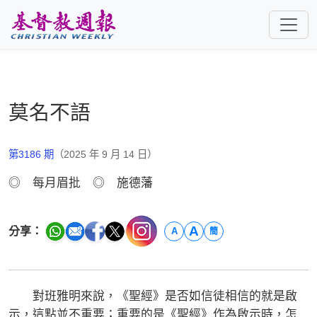
跳至主要內容
莫名不語
第3186 期
（2025 年 9 月 14 日）
◎ 每月眉批 ◎ 施德藩
A
分享：
A
簡
對班雅明來說，《聖經》是否如信徒相信的就是啟
示，這點並不重要；重要的是《聖經》作為啟示時，怎