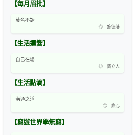
【每月眉批】
莫名不語
◎ 施德藩
【生活迴響】
自己在場
◎ 龔立人
【生活點滴】
溝通之道
◎ 綠心
【窮遊世界學無窮】