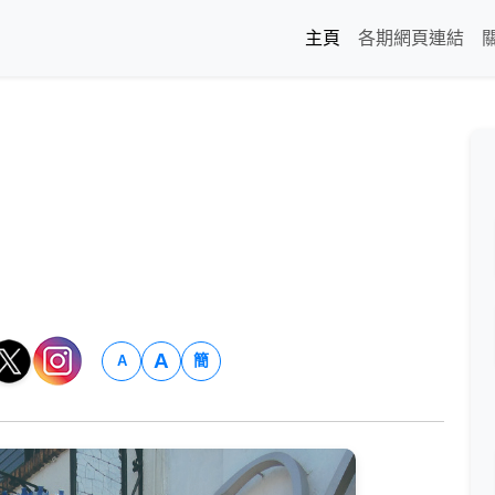
主頁
各期網頁連結
A
簡
A