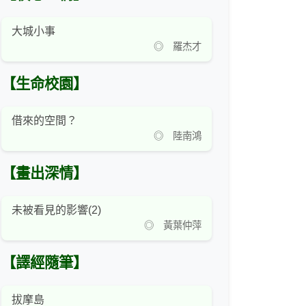
大城小事
◎ 羅杰才
【生命校園】
借來的空間？
◎ 陸南鴻
【畫出深情】
未被看見的影響(2)
◎ 黃葉仲萍
【譯經隨筆】
拔摩島