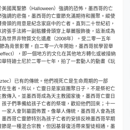
萬聖節（Halloween）強調的恐怖，墨西哥的亡
節強調的悲傷，墨西哥的亡靈節充滿期待和團聚。縱使
髏骨頭的用意是紀念家庭中的亡者。直到二十世紀初，
Aguilar）以誇張手法將一副骷髏骨頭穿上華麗服飾後，這漸成為
為世界非物質文化遺產（2008年）。受二零一五年
靈節為背景影響，自二零一六年開始，墨西哥就學習舉
 effect），即一個地方的文化在其他地方轉化或被接納
和華特廸士尼於二零一七年，拍了一套動人的動畫《玩
tec）已有的傳統。他們視死亡是生命周期的一部
望在生者。所以，亡靈日是家庭團聚日子，不是祭祀亡
主教傳入，並墨西哥成為天主教國家後，墨西哥亡靈日
，孩子們準備給孩子亡者的祭壇，歡迎他們回來；十一
，一家人會到墓園佈置。像華人傳統，墨西哥人會為孩
。墨西哥亡靈節特別為孩子亡者的安排反映墨西哥早期
靈節是一種混合宗教，但因基督復活帶來聖徒相通，墨