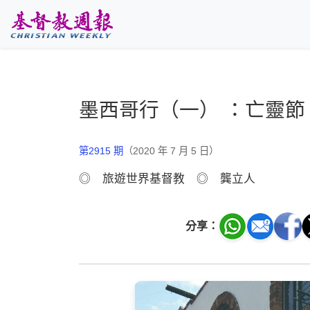
跳至主要內容
墨西哥行（一） ：亡靈節
第2915 期
（2020 年 7 月 5 日）
◎ 旅遊世界基督教 ◎ 龔立人
分享：