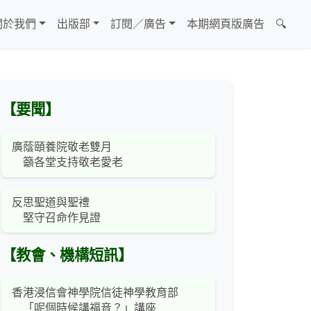
關於我們
出版部
訂閱／廣告
本期網頁版廣告
🔍
【要聞】
廣蔭頤養院敬老雙月
籲各堂支持敬老愛老
反思聖道與聖禮
堅守召命作見證
【教會、機構短訊】
香港浸信會神學院信徒神學教育部
「呢個時候講福音？」講座