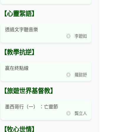
【心靈絮語】
透過文字聽音樂
◎ 李碧如
【教學抗逆】
贏在終點線
◎ 羅懿舒
【旅遊世界基督教】
墨西哥行（一） ：亡靈節
◎ 龔立人
【牧心世情】