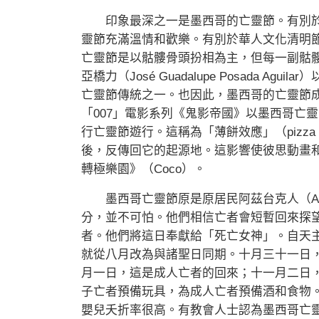
印象最深之一是墨西哥的亡靈節。有別於美國
靈節充滿溫情和歡樂。有別於華人文化清明
亡靈節是以骷髏骨頭扮相為主，但每一副骷
亞橋力（José Guadalupe Posada 
亡靈節傳統之一。也因此，墨西哥的亡靈節成
「007」電影系列《鬼影帝國》以墨西哥亡
行亡靈節遊行。這稱為「薄餅效應」（pizza
後，反傳回它的起源地。這影響使彼思動畫
轉極樂園》（Coco）。
墨西哥亡靈節原是原居民阿茲台克人（Az
分，並不可怕。他們相信亡者會短暫回來探
者。他們將這日奉獻給「死亡女神」。自天
就從八月改為與諸聖日同期。十月三十一日
月一日，這是成人亡者的回來；十一月二日
子亡者預備玩具，為成人亡者預備酒和食物
嬰兒夭折率很高。有教會人士認為墨西哥亡