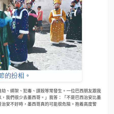
劫、綁架、犯毒、謀殺等常發生。一位巴西朋友跟我
以，我們很少去墨西哥。」我答：「不是巴西治安比墨
哥治安不好時，墨西哥真的可能很危險。抱着高度警