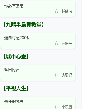
你必享安息
◎ 鍾健楷
【九龍半島賞教堂】
蒲崗村道200號
◎ 區伯平
【城市心靈】
藍田憶舊
◎ 吳思源
【平視人生】
畫外的梵高
◎ 李灝麟