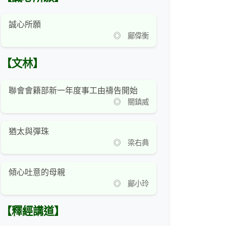
誠心所願
◎ 鄺偉衡
【文林】
聯會會籍部新一年度事工由禱告開始
◎ 關鎮威
猶太與彈珠
◎ 梁右典
傾心吐意的母親
◎ 鄺小玲
【釋經講道】