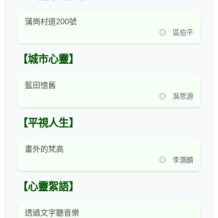
蒲崗村道200號
◎ 區伯平
【城市心靈】
藍田憶舊
◎ 吳思源
【平視人生】
畫外的梵高
◎ 李灝麟
【心靈絮語】
透過文字聽音樂