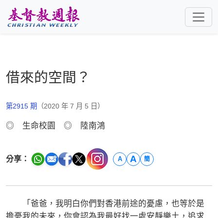
跳至主要內容
借來的空間？
第2915 期
（2020 年 7 月 5 日）
◎ 生命校園 ◎ 陸南鴻
A
分享：
A
簡
「爸爸，我明白你們對香港前途的憂慮，也等於是
擔憂我的未來，你會認為我最好找一處安靜樂土，追求