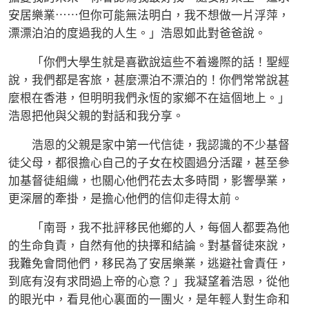
安居樂業⋯⋯但你可能無法明白，我不想做一片浮萍，
漂漂泊泊的度過我的人生。」浩恩如此對爸爸說。
「你們大學生就是喜歡說這些不着邊際的話！聖經
說，我們都是客旅，甚麼漂泊不漂泊的！你們常常說甚
麼根在香港，但明明我們永恆的家鄉不在這個地上。」
浩恩把他與父親的對話和我分享。
浩恩的父親是家中第一代信徒，我認識的不少基督
徒父母，都很擔心自己的子女在校園過分活躍，甚至參
加基督徒組織，也關心他們花去太多時間，影響學業，
更深層的牽掛，是擔心他們的信仰走得太前。
「南哥，我不批評移民他鄉的人，每個人都要為他
的生命負責，自然有他的抉擇和結論。對基督徒來說，
我難免會問他們，移民為了安居樂業，逃避社會責任，
到底有沒有求問過上帝的心意？」我凝望着浩恩，從他
的眼光中，看見他心裏面的一團火，是年輕人對生命和