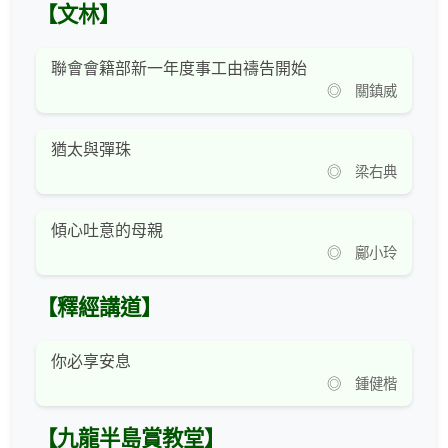
【文林】
聯會會籍部新一年度事工由禱告開始
◎ 關鎮威
猶太與彈珠
◎ 梁右典
傾心吐意的母親
◎ 鄺小玲
【釋經講道】
你必享安息
◎ 鍾健楷
【九龍半島賞教堂】