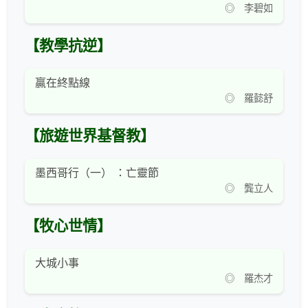
◎ 李碧如
【教學抗逆】
贏在終點線
◎ 羅懿舒
【旅遊世界基督教】
墨西哥行（一） ：亡靈節
◎ 龔立人
【牧心世情】
大城小事
◎ 羅杰才