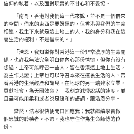
信仰的執着，以及面對現實的不甘心和不妥協。
「南哥，香港對我們這一代來說，並不是一個借來
的空間。借來的東西是要歸還的，但香港與我們的生命
相連，我生下來就是這土地上的人，我的身分和我在這
裏生活的權利，不是借來的。」
「浩恩，我知道你對香港這一份非常濃厚的生命關
係，也許我無法完全明白你內心那份情懷，但你有沒有
想過，上帝可能呼召一些人，留在香港這土地上生活，
為主作見證；上帝也可以呼召本來在這裏生活的人，帶
着香港的生活經歷和識見，在地球的另一端建家立業，
貢獻社會，為天國效命？」我刻意減慢說話的速度，並
且盡可能用柔和或者說是緩和的語調，跟浩恩分享。
當然，浩恩很快便開口回應我；我就繼續學習做一
個忠誠的聆聽者。不過，我也守住作為生命師傅的位
份。