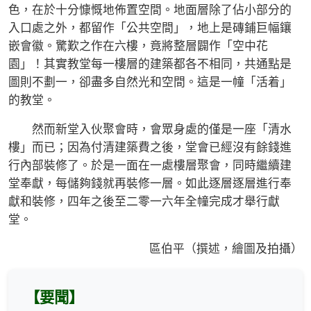
色，在於十分慷慨地佈置空間。地面層除了佔小部分的
入口處之外，都留作「公共空間」，地上是磚鋪巨幅鑲
嵌會徽。驚歎之作在六樓，竟將整層闢作「空中花
園」！其實教堂每一樓層的建築都各不相同，共通點是
圖則不劃一，卻盡多自然光和空間。這是一幢「活着」
的教堂。
然而新堂入伙聚會時，會眾身處的僅是一座「清水
樓」而已；因為付清建築費之後，堂會已經沒有餘錢進
行內部裝修了。於是一面在一處樓層聚會，同時繼續建
堂奉獻，每儲夠錢就再裝修一層。如此逐層逐層進行奉
獻和裝修，四年之後至二零一六年全幢完成才舉行獻
堂。
區伯平（撰述，繪圖及拍攝）
【要聞】