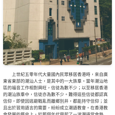
上世紀五零年代大量國內民眾移居香港時，來自廣
東省東部的潮汕人士，是其中的一大族羣。當年潮汕地
區的福音工作相對興旺，信徒為數不少；以至移居香港
的潮汕族羣中，信徒亦為數不少。難得這些信徒都認真
信仰，即使因逃避戰亂而離鄉別井，都能持守信仰；並
且出於習用語言的需要，紛紛成立潮語教會。在香港教
會發展的歷史上，於那個年代興起了一波潮語堂會熱