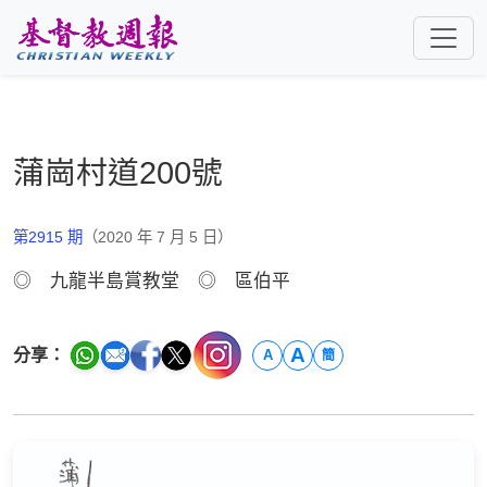
跳至主要內容
蒲崗村道200號
第2915 期
（2020 年 7 月 5 日）
◎ 九龍半島賞教堂 ◎ 區伯平
A
分享：
A
簡