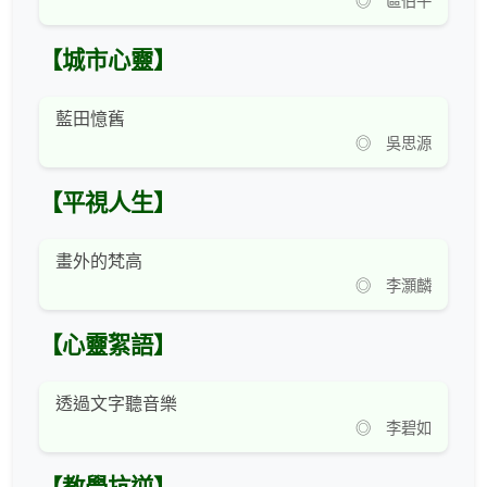
◎ 區伯平
【城市心靈】
藍田憶舊
◎ 吳思源
【平視人生】
畫外的梵高
◎ 李灝麟
【心靈絮語】
透過文字聽音樂
◎ 李碧如