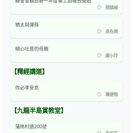
聯會會籍部新一年度事工由禱告開始
◎ 關鎮威
猶太與彈珠
◎ 梁右典
傾心吐意的母親
◎ 鄺小玲
【釋經講道】
你必享安息
◎ 鍾健楷
【九龍半島賞教堂】
蒲崗村道200號