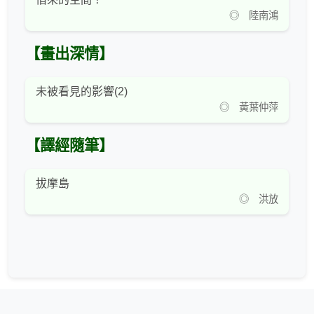
◎ 陸南鴻
【畫出深情】
未被看見的影響(2)
◎ 黃葉仲萍
【譯經隨筆】
拔摩島
◎ 洪放