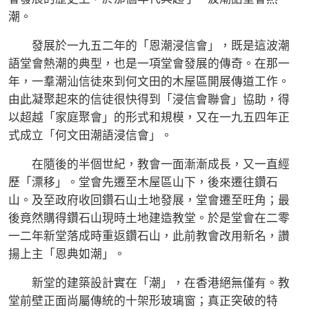
潮。
發展於一九五二年的「恩潮浸信會」，既是這波潮
語堂會熱潮的典型，也是一項堂會發展的傳奇。在那一
年，一羣潮汕信徒來到何文田的木屋區開展傳道工作。
由此凝聚起來的信徒很快得到「浸信會聯會」協助，得
以超越「家庭聚會」的形式和規模，又在一九五四年正
式成立「何文田潮語浸信會」。
在隨後的半個世紀，教會一面漸漸成長，又一直經
歷「漂移」。堂會先遷至木屋區山下，後來遷往鑽石
山。及至政府收回鑽石山土地發展，堂會遷至旺角；最
後竟然購得鑽石山現時土地建造教堂。於是堂會在二零
一二年新堂落成時重返鑽石山，此前教會改用新名，讚
揚上主「恩典如潮」。
新堂的建築設計實在「潮」，在香港絕無僅有。教
堂前壁正面尚屬傳統的十架形玻璃窗；真正突破的特