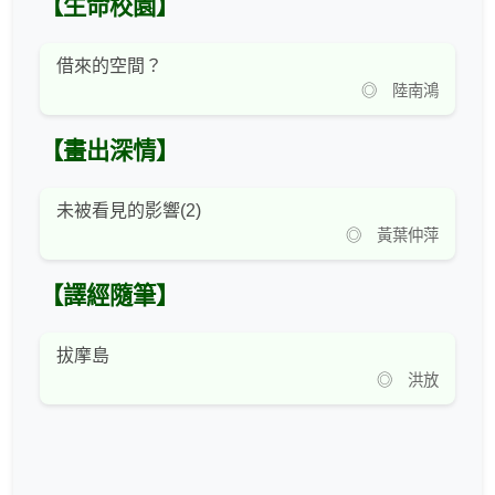
【生命校園】
借來的空間？
◎ 陸南鴻
【畫出深情】
未被看見的影響(2)
◎ 黃葉仲萍
【譯經隨筆】
拔摩島
◎ 洪放