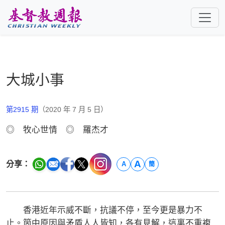
跳至主要內容
大城小事
第2915 期
（2020 年 7 月 5 日）
◎ 牧心世情 ◎ 羅杰才
A
分享：
A
簡
香港近年示威不斷，抗議不停，至今更是暴力不
止。箇中原因與矛盾人人皆知，各有見解，這裏不重複