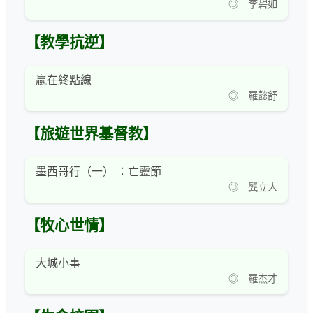
◎ 李碧如
【教學抗逆】
贏在終點線
◎ 羅懿舒
【旅遊世界基督教】
墨西哥行（一） ：亡靈節
◎ 龔立人
【牧心世情】
大城小事
◎ 羅杰才