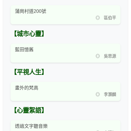
蒲崗村道200號
◎ 區伯平
【城市心靈】
藍田憶舊
◎ 吳思源
【平視人生】
畫外的梵高
◎ 李灝麟
【心靈絮語】
透過文字聽音樂