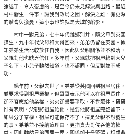
論述了。令人憂慮的，是至今仍未見解決與出路。最近
村中發生一件事，讓我對政局之困，解決之難，有更深
的體會與擔憂。這小事也許就是大城的縮影。
村中一對兄弟，七十年代離鄉別井，隨父母到英國
謀生，九十年代父母和大哥回來，弟弟仍留在英國。據
知弟弟生活比較放任自我，因此與父親關係並不和洽，
父親對他也缺乏信任。多年前，父親就把祖屋轉到大兒
子名下。小兒子雖然知道，也不認同，但反對並不成
功。
幾年前，父親去世了。弟弟從英國回到祖屋居住，
並要求得到祖屋業權。但哥哥表示他可以在祖屋長住，
卻不答應給他業權。弟弟卻誓要爭取，不肯罷休。哥哥
惟有表明，父親將祖屋給他，是要他將祖屋完整留下，
如果分了業權，祖屋可能保存不了，這是父親不想發生
的事。弟弟並不接納這理由，更指責大哥侵吞他的權
益。因此雖然兄弟同居一屋，關係卻十分緊張，相處非