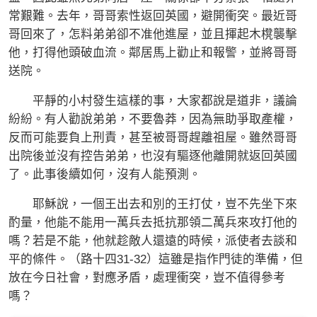
常艱難。去年，哥哥索性返回英國，避開衝突。最近哥
哥回來了，怎料弟弟卻不准他進屋，並且揮起木櫈襲擊
他，打得他頭破血流。鄰居馬上勸止和報警，並將哥哥
送院。
平靜的小村發生這樣的事，大家都說是道非，議論
紛紛。有人勸說弟弟，不要魯莽，因為無助爭取產權，
反而可能要負上刑責，甚至被哥哥趕離祖屋。雖然哥哥
出院後並沒有控告弟弟，也沒有驅逐他離開就返回英國
了。此事後續如何，沒有人能預測。
耶穌說，一個王出去和別的王打仗，豈不先坐下來
酌量，他能不能用一萬兵去抵抗那領二萬兵來攻打他的
嗎？若是不能，他就趁敵人還遠的時候，派使者去談和
平的條件。（路十四31-32）這雖是指作門徒的準備，但
放在今日社會，對應矛盾，處理衝突，豈不值得參考
嗎？