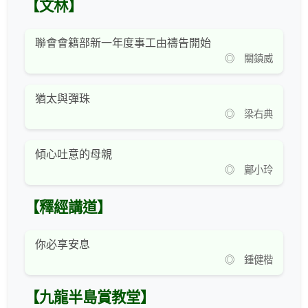
【文林】
聯會會籍部新一年度事工由禱告開始
◎ 關鎮威
猶太與彈珠
◎ 梁右典
傾心吐意的母親
◎ 鄺小玲
【釋經講道】
你必享安息
◎ 鍾健楷
【九龍半島賞教堂】