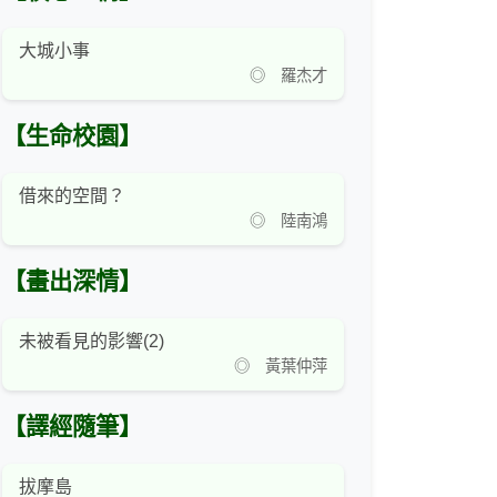
大城小事
◎ 羅杰才
【生命校園】
借來的空間？
◎ 陸南鴻
【畫出深情】
未被看見的影響(2)
◎ 黃葉仲萍
【譯經隨筆】
拔摩島