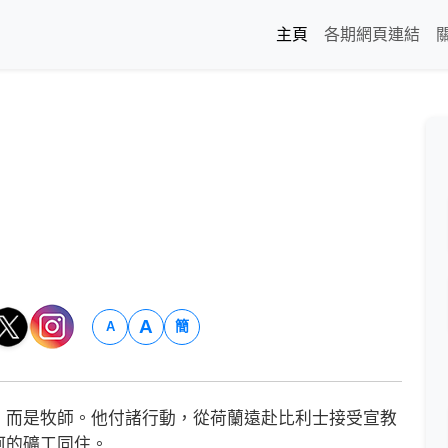
主頁
各期網頁連結
A
簡
A
而是牧師。他付諸行動，從荷蘭遠赴比利士接受宣教
坷的礦工同住。