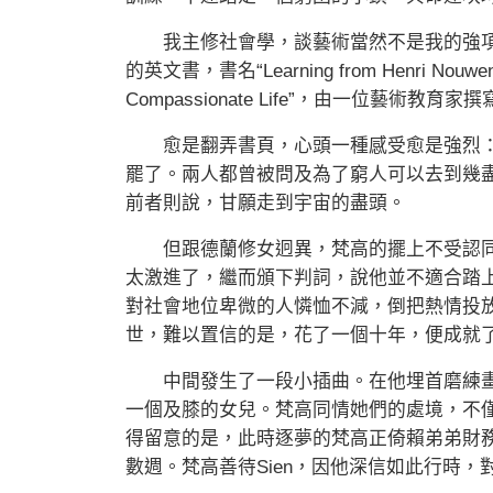
我主修社會學，談藝術當然不是我的強項
的英文書，書名“Learning from Henri Nouwen & V
Compassionate Life”，由一位藝術教育家
愈是翻弄書頁，心頭一種感受愈是強烈：
罷了。兩人都曾被問及為了窮人可以去到幾
前者則說，甘願走到宇宙的盡頭。
但跟德蘭修女迥異，梵高的擺上不受認同
太激進了，繼而頒下判詞，說他並不適合踏
對社會地位卑微的人憐恤不減，倒把熱情投
世，難以置信的是，花了一個十年，便成就了今天舉世
中間發生了一段小插曲。在他埋首磨練畫功
一個及膝的女兒。梵高同情她們的處境，不
得留意的是，此時逐夢的梵高正倚賴弟弟財
數週。梵高善待Sien，因他深信如此行時