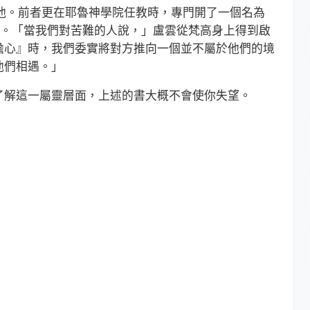
推崇他。前者更在耶魯神學院任教時，專門開了一個名為
an Gogh的課程。「當我們對苦難的人說，」盧雲從梵高身上得到啟
擔心』時，我們委實將對方推向一個並不屬於他們的境
他們相遇。」
解這一屬靈層面，上述的書大概不會使你失望。