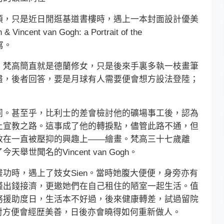
，只是近日閒逛基道書樓時，遇上一本封面設計優美
incent van Gogh: a Portrait of the
撰寫。
梵高簡直就是德蘭修女，只是後來手裏多執一枝畫筆
盡，後者回答，要是月球有人需要便會想方設法登陸；
。甚至乎，比利士的差會檢討他的礦場事工後，認為
上宣教之路。這事成了他的轉捩點，儘管此路不通，但
放在一直被壓抑的興趣上——繪畫。梵高三十七歲離
聞名的Vincent van Gogh。
時，遇上了妓女Sien。當時她腹大便便，身旁亦有
僅出錢接濟，更邀她們在自己租住的陋室一起生活。值
務援助度日，生活本不好過，後來健康轉差，試過留院
，對方便會經歴美善，日後亦會曉得如何重新做人。