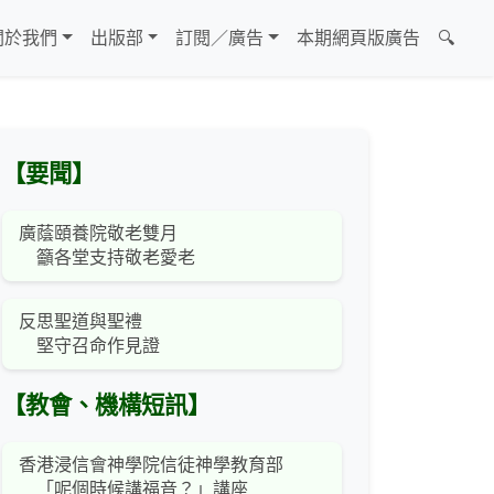
關於我們
出版部
訂閱／廣告
本期網頁版廣告
🔍
【要聞】
廣蔭頤養院敬老雙月
籲各堂支持敬老愛老
反思聖道與聖禮
堅守召命作見證
【教會、機構短訊】
香港浸信會神學院信徒神學教育部
「呢個時候講福音？」講座