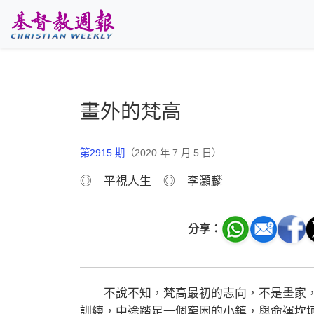
跳至主要內容
畫外的梵高
第2915 期
（2020 年 7 月 5 日）
◎ 平視人生 ◎ 李灝麟
分享：
不說不知，梵高最初的志向，不是畫家，
訓練，中途踏足一個窮困的小鎮，與命運坎