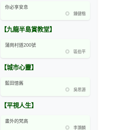
你必享安息
◎ 鍾健楷
【九龍半島賞教堂】
蒲崗村道200號
◎ 區伯平
【城市心靈】
藍田憶舊
◎ 吳思源
【平視人生】
畫外的梵高
◎ 李灝麟