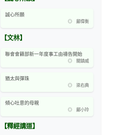
誠心所願
◎ 鄺偉衡
【文林】
聯會會籍部新一年度事工由禱告開始
◎ 關鎮威
猶太與彈珠
◎ 梁右典
傾心吐意的母親
◎ 鄺小玲
【釋經講道】