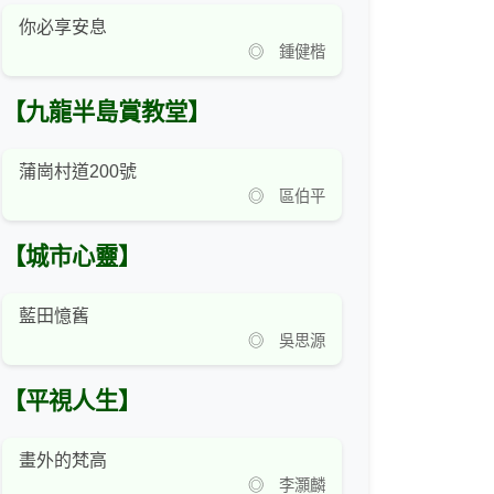
你必享安息
◎ 鍾健楷
【九龍半島賞教堂】
蒲崗村道200號
◎ 區伯平
【城市心靈】
藍田憶舊
◎ 吳思源
【平視人生】
畫外的梵高
◎ 李灝麟