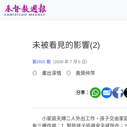
跳至主要內容
未被看見的影響(2)
第2915 期
（2020 年 7 月 5 日）
◎ 畫出深情 ◎ 黃葉仲萍
分享：
小家庭夫婦二人外出工作，孩子交由家庭
有三種作用：1. 幫助孩子追尋安全感所在；2