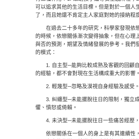
可以追求其他的生活目標。但是對於一個人
了，而且她還不肯定主人家庭對她的接納程
在過去二十多年的研究，科學家發現依戀
的時候，依戀關係漸次變得抽象，但在心理
與否的預測，期望及情緒發展的參考。我們
的模式：
1. 自主型─能夠比較成熟及客觀的回顧
的經驗，都不會對現在生活構成重大的影響
2. 輕蔑型─忽略及漠視自身經驗及感受
3. 糾纏型─未能擺脫往日的限制，獨立
懼、憤怒或倚賴。
4. 未決型─未能擺脫往日一些痛苦經歷
依戀關係在一個人的身上是有其連續性，