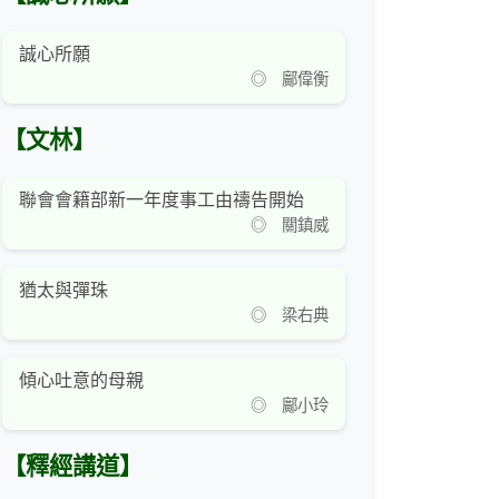
誠心所願
◎ 鄺偉衡
【文林】
聯會會籍部新一年度事工由禱告開始
◎ 關鎮威
猶太與彈珠
◎ 梁右典
傾心吐意的母親
◎ 鄺小玲
【釋經講道】