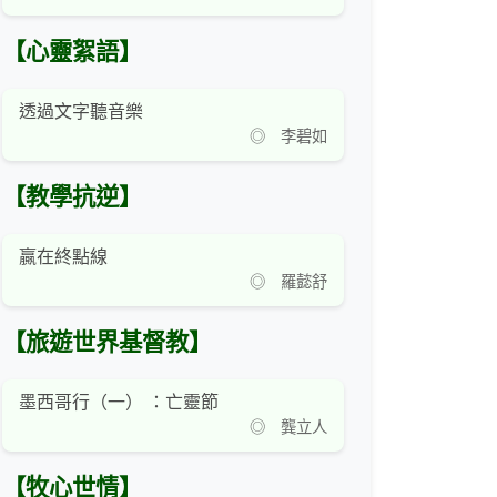
【心靈絮語】
透過文字聽音樂
◎ 李碧如
【教學抗逆】
贏在終點線
◎ 羅懿舒
【旅遊世界基督教】
墨西哥行（一） ：亡靈節
◎ 龔立人
【牧心世情】