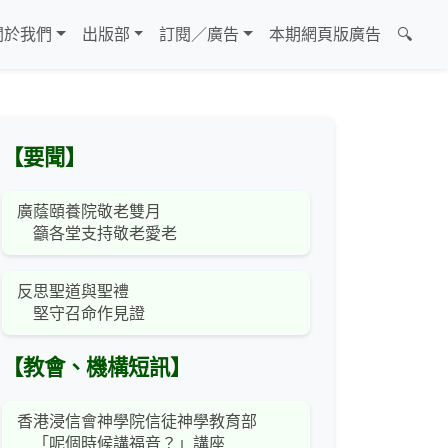
關於我們
出版部
訂閱／廣告
本期網頁版廣告
🔍
【要聞】
廣蔭頤養院敬老雙月
籲各堂支持敬老愛老
反思聖道與聖禮
堅守召命作見證
【教會、機構短訊】
香港浸信會神學院信徒神學教育部
「呢個時候講福音？」講座