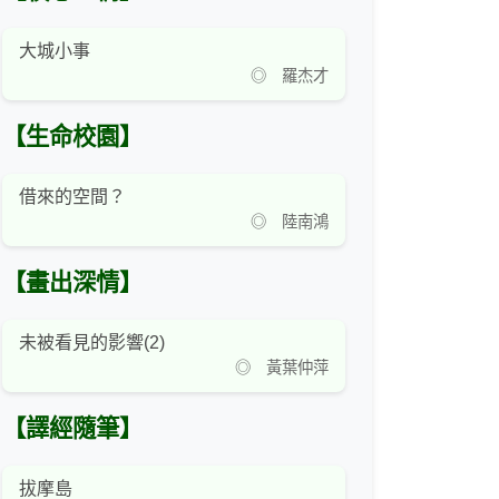
大城小事
◎ 羅杰才
【生命校園】
借來的空間？
◎ 陸南鴻
【畫出深情】
未被看見的影響(2)
◎ 黃葉仲萍
【譯經隨筆】
拔摩島