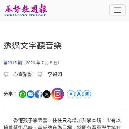
跳至主要內容
透過文字聽音樂
第2915 期
（2020 年 7 月 5 日）
◎ 心靈絮語 ◎ 李碧如
A
分享：
A
簡
香港孩子學樂器，往往只為增加升學本錢，少有以
培養藝術品味、美感教育為目標。據聞有看重學生擁有