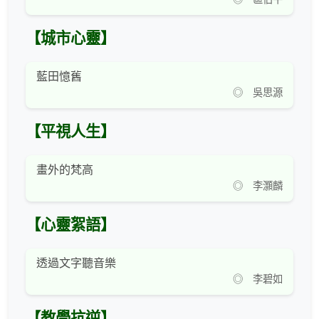
【城市心靈】
藍田憶舊
◎ 吳思源
【平視人生】
畫外的梵高
◎ 李灝麟
【心靈絮語】
透過文字聽音樂
◎ 李碧如
【教學抗逆】