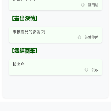
◎ 陸南鴻
【畫出深情】
未被看見的影響(2)
◎ 黃葉仲萍
【譯經隨筆】
拔摩島
◎ 洪放