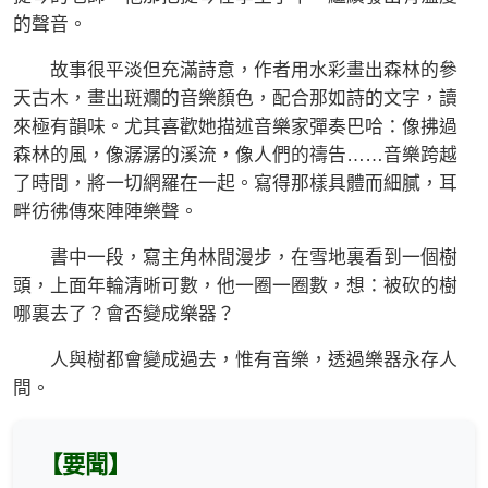
的聲音。
故事很平淡但充滿詩意，作者用水彩畫出森林的參
天古木，畫出斑斕的音樂顏色，配合那如詩的文字，讀
來極有韻味。尤其喜歡她描述音樂家彈奏巴哈：像拂過
森林的風，像潺潺的溪流，像人們的禱告……音樂跨越
了時間，將一切網羅在一起。寫得那樣具體而細膩，耳
畔彷彿傳來陣陣樂聲。
書中一段，寫主角林間漫步，在雪地裏看到一個樹
頭，上面年輪清晰可數，他一圈一圈數，想：被砍的樹
哪裏去了？會否變成樂器？
人與樹都會變成過去，惟有音樂，透過樂器永存人
間。
【要聞】