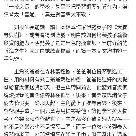
「一技之長」的學校，甚至不把學習鋼琴計算在內，嫌
彈琴太「普通」，真是對音樂大不敬。
如果師長能讀一讀日本繪本作家伊勢英子的《大提
琴與樹》，或者會得到啟發，明白該如何培養孩子藝術
欣賞的能力。伊勢英子是是出色的插畫師，早前介紹的
《海之生》就是由她繪畫插畫，而這一本圖文均由她一
手包辦。
主角的爺爺在森林裏種樹，爸爸則位提琴製造工
匠，用的材料有來自爺爺栽種的樹。爸爸把造好的大提
琴給音樂家送貨那天，把主角帶同前去，他聽到音樂家
稱讚提琴的音色像森林在低語。後來，音樂家邀請父子
倆去聽演奏，從那天起，主角愛上了提琴音樂。後來，
爸爸親手造了一個兒童專用提琴給他，讓他學習拉大提
琴，音樂家和爸爸離世了，主角都沒有離開過大提琴──
他不是音樂家也不是提琴工匠，而是一位教小孩彈奏大
提琴的老師，他那把提琴在學生手中，繼續發出有溫度