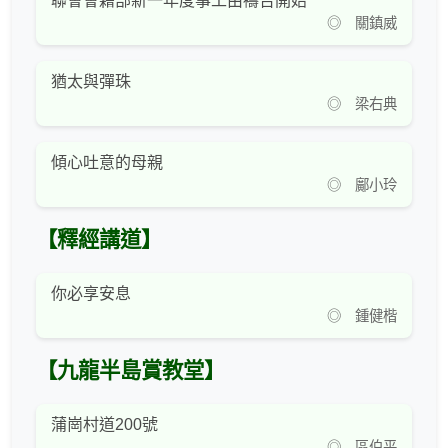
聯會會籍部新一年度事工由禱告開始
◎ 關鎮威
猶太與彈珠
◎ 梁右典
傾心吐意的母親
◎ 鄺小玲
【釋經講道】
你必享安息
◎ 鍾健楷
【九龍半島賞教堂】
蒲崗村道200號
◎ 區伯平