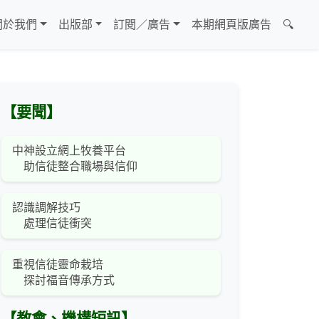
關於我們
出版部
訂閱／廣告
本期網頁版廣告
🔍
【要聞】
中神設立網上牧養平台
助信徒整合職場與信仰
認識調解技巧
處理信徒衝突
重視信徒靈命栽培
探討福音傳承方式