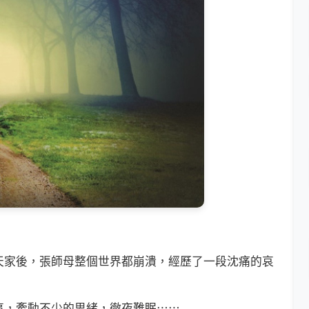
家後，張師母整個世界都崩潰，經歷了一段沈痛的哀
，牽動不少的思緒，徹夜難眠⋯⋯