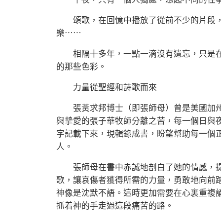
頌歌，在回憶中播放了從前不少的片段，
樂⋯⋯
相隔十多年，一點一滴沒有遺忘，只是在
的那些色彩。
力量從聖經和詩歌而來
張黃求邦博士（即張師母）曾是美國加州大
與摯愛的張子華牧師分離之苦，每一個日與
字記載下來，現輯錄成書，盼望幫助每一個
人。
張師母在書中赤誠地剖白了她的情感，提
歌，讓哀傷者獲得所需的力量，勇敢地向前
神像是沈默不語。這時更加需要在心裏重複
抓着神的手走過這段痛苦的路。