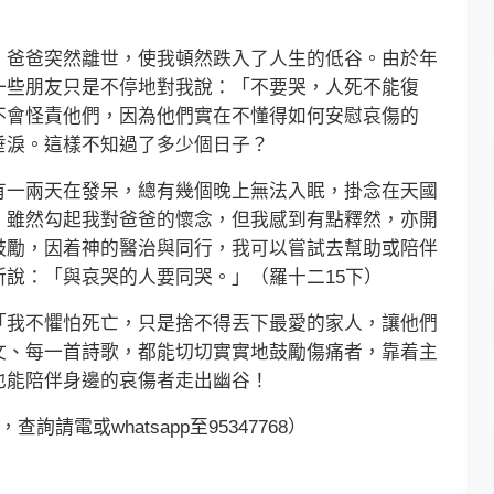
爸爸突然離世，使我頓然跌入了人生的低谷。由於年
一些朋友只是不停地對我說：「不要哭，人死不能復
不會怪責他們，因為他們實在不懂得如何安慰哀傷的
垂淚。這樣不知過了多少個日子？
一兩天在發呆，總有幾個晚上無法入眠，掛念在天國
，雖然勾起我對爸爸的懷念，但我感到有點釋然，亦開
鼓勵，因着神的醫治與同行，我可以嘗試去幫助或陪伴
說：「與哀哭的人要同哭。」（羅十二15下）
我不懼怕死亡，只是捨不得丟下最愛的家人，讓他們
文、每一首詩歌，都能切切實實地鼓勵傷痛者，靠着主
也能陪伴身邊的哀傷者走出幽谷！
詢請電或whatsapp至95347768）