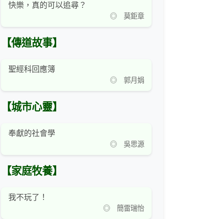
快樂，真的可以追尋？
◎ 莫鉅章
【傳道故事】
聖經科回應簿
◎ 郭月娟
【城市心靈】
奉獻的社會學
◎ 吳思源
【家庭牧養】
我不玩了！
◎ 簡雷瑞怡