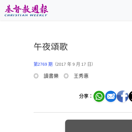
跳至主要內容
午夜頌歌
第2769 期
（2017 年 9 月 17 日）
◎ 讀書樂 ◎ 王秀惠
分享：