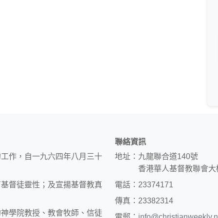
聯絡資訊
的工作，自一九六四年八月三十
地址：九龍聯合道140號
香港華人基督教聯會大
育基督徒靈性；及宣揚基督教真
電話：23374171
傳真：23382314
約神學院教授、教會牧師、信徒
電郵：
info@christianweekly.n