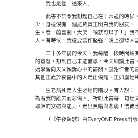
我也是個「過來人」
此書不禁令我想起自己在十六歲的時候，
少，身邊沒有一個能夠真正明白我的朋友，
生。看一齣喜劇，大笑一頓就可以了！」我
人。有時候，我還要裝作堅強，晚上卻背人
二十多年後的今天，我每隔一段時間總有
的爸爸，想到自己未能盡孝。今天細讀此書
始學習向天父傾訴心中的鬱悶。感謝作者的
其他正處於哀傷中的人走出傷痛，正如聖經所
生老病死是人生必經的階段。有人說：「
為着我的離去而悲傷。」祈盼此書每一句經
耶穌的安慰與能力，走出黑暗與悲痛！信徒
（《午夜頌歌》由EveryONE Press出版，查