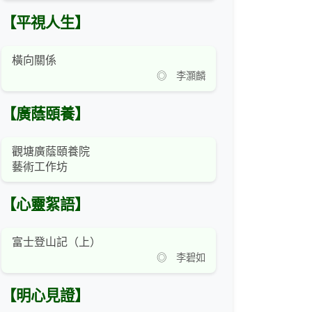
【平視人生】
橫向關係
◎ 李灝麟
【廣蔭頤養】
觀塘廣蔭頤養院
藝術工作坊
【心靈絮語】
富士登山記（上）
◎ 李碧如
【明心見證】