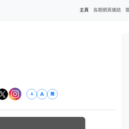
主頁
各期網頁連結
A
簡
A