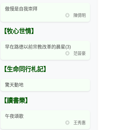
傲慢是自我崇拜
◎ 陳倩明
【牧心世情】
早在路德以前宗教改革的晨星(3)
◎ 范晉豪
【生命同行札記】
驚天動地
【讀書樂】
午夜頌歌
◎ 王秀惠