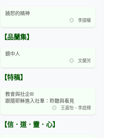
饒恕的精神
◎ 李國權
【品蘭集】
鏡中人
◎ 文蘭芳
【特稿】
教會與社企III
跟隨耶穌進入社羣：聆聽與看見
◎ 王嘉怡、李庭輝
【信．道．靈．心】