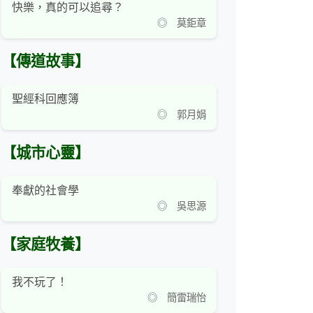
快樂，真的可以追尋？
◎ 莫鉅章
【傳道故事】
聖經科回應簿
◎ 郭月娟
【城市心靈】
奉獻的社會學
◎ 吳思源
【家庭牧養】
我不玩了！
◎ 簡雷瑞怡