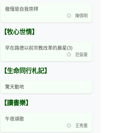
傲慢是自我崇拜
◎ 陳倩明
【牧心世情】
早在路德以前宗教改革的晨星(3)
◎ 范晉豪
【生命同行札記】
驚天動地
【讀書樂】
午夜頌歌
◎ 王秀惠