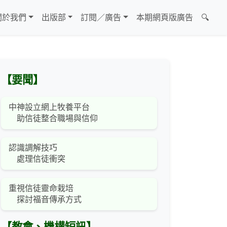
關於我們
出版部
訂閱／廣告
本期網頁版廣告
🔍
【要聞】
中神設立網上牧養平台
助信徒整合職場與信仰
認識調解技巧
處理信徒衝突
重視信徒靈命栽培
探討福音傳承方式