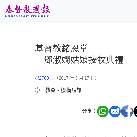
跳至主要內容
基督教銘恩堂
鄧淑嫻姑娘按牧典禮
第2769 期
（2017 年 9 月 17 日）
◎ 教會、機構短訊
分享：