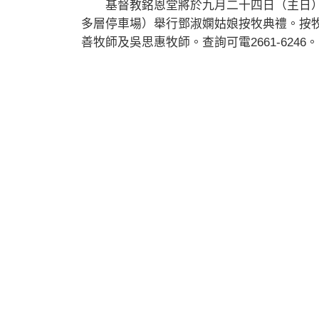
基督教銘恩堂將於九月二十四日（主日）
多層停車場）舉行鄧淑嫻姑娘按牧典禮。按
善牧師及吳思惠牧師。查詢可電2661-6246。