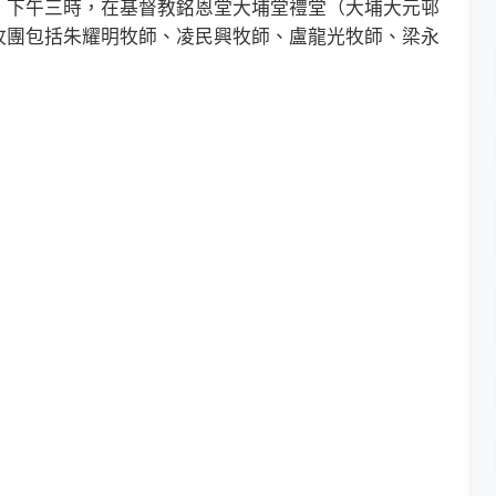
下午三時，在基督教銘恩堂大埔堂禮堂（大埔大元邨
牧團包括朱耀明牧師、凌民興牧師、盧龍光牧師、梁永