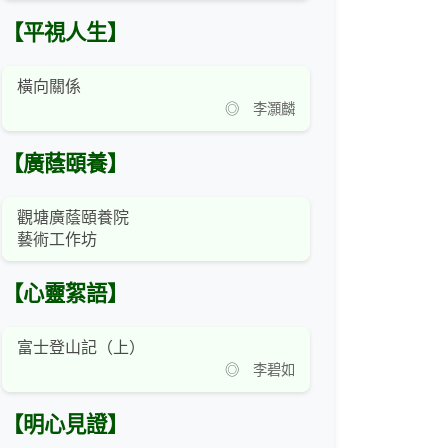
【平視人生】
橫向關係
◎ 李灝麟
【廣蔭頤養】
觀塘廣蔭頤養院
藝術工作坊
【心靈絮語】
富士登山記（上）
◎ 李碧如
【明心見證】