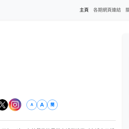
主頁
各期網頁連結
A
簡
A