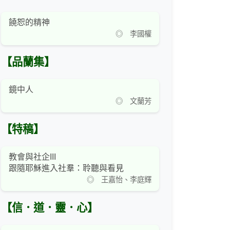
饒恕的精神
◎ 李國權
【品蘭集】
鏡中人
◎ 文蘭芳
【特稿】
教會與社企III
跟隨耶穌進入社羣：聆聽與看見
◎ 王嘉怡、李庭輝
【信．道．靈．心】