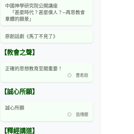
中國神學研究院公開講座
「甚麼時代？甚麼僕人？─再思教會
羣體的願景」
原創話劇《馬丁不見了》
【教會之聲】
正確的思想教育至關重要！
◎ 曹希銓
【誠心所願】
誠心所願
◎ 翁傳鏗
【釋經講道】