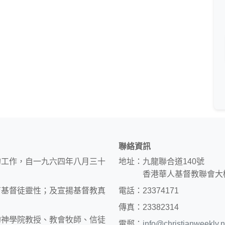
聯絡資訊
的工作，自一九六四年八月三十
地址：九龍聯合道140號
香港華人基督教聯會大
育基督徒靈性；及宣揚基督教真
電話：23374171
傳真：23382314
約神學院教授、教會牧師、信徒
電郵：
info@christianweekly.n