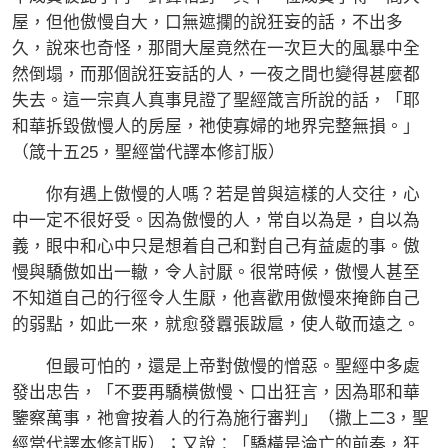
屋，但他傲慢自大，口無遮攔的說狂妄的話，不出多
久，說來也奇怪，那間大屋竟然在一次巨大的風暴中全
然倒塌，而那個說狂妄話的人，一夜之間也變得甚麼都
失去。這一宗真人真事見證了聖經箴言所說的話，「耶
和華拆毀傲慢人的房屋，祂使寡婦的地界完整無損。」
（箴十五25，聖經當代譯本修訂版）
你有遇上傲慢的人嗎？若是曾與這樣的人交往，心
中一定不很好受。因為傲慢的人，常自以為是，自以為
義，眼中和心中只是想着自己和對自己有益處的事。傲
慢與驕傲如出一轍，令人討厭。很常時候，傲慢人甚至
不知道自己的行徑令人生厭，他喜歡用傲慢來掩飾自己
的弱點，如此一來，就愈發囂張跋扈，使人敬而遠之。
但最可怕的，還是上帝對傲慢的憎惡。聖經中多處
發出忠告，「不要再驕橫傲慢、口出狂言，因為耶和華
鑒察萬事，祂會按着人的行為施行審判」（撒上二3，聖
經當代譯本修訂版）；又說：「驕橫是淪亡的前奏，狂