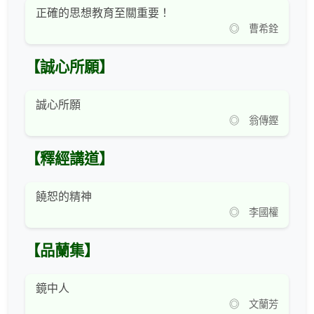
正確的思想教育至關重要！
◎ 曹希銓
【誠心所願】
誠心所願
◎ 翁傳鏗
【釋經講道】
饒恕的精神
◎ 李國權
【品蘭集】
鏡中人
◎ 文蘭芳