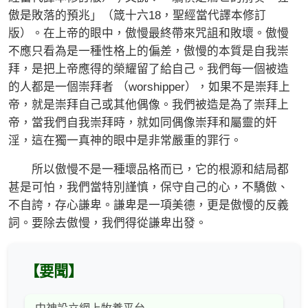
傲是敗落的預兆」（箴十六18，聖經當代譯本修訂
版）。在上帝的眼中，傲慢最終帶來咒詛和敗壞。傲慢
不應只看為是一種性格上的偏差，傲慢的本質是自我崇
拜，是把上帝應得的榮耀留了給自己。我們每一個被造
的人都是一個崇拜者 （worshipper），如果不是崇拜上
帝，就是崇拜自己或其他偶像。我們被造是為了崇拜上
帝，當我們自我崇拜時，就如同偶像崇拜和屬靈的奸
淫，這在獨一真神的眼中是非常嚴重的罪行。
所以傲慢不是一種壞品格而已，它的根源和結局都
甚是可怕，我們當特別謹慎，保守自己的心，不驕傲、
不自誇，存心謙卑。謙卑是一項美德，更是傲慢的反義
詞。要除去傲慢，我們得從謙卑出發。
【要聞】