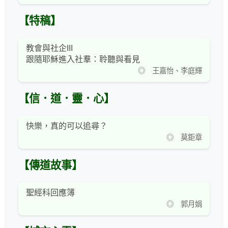
【特稿】
教會與社企III
跟隨耶穌進入社羣：聆聽與看見
◎ 王嘉怡、李庭輝
【信．道．靈．心】
快樂，真的可以追尋？
◎ 莫鉅章
【傳道故事】
聖經科回應簿
◎ 郭月娟