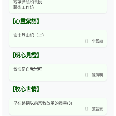
觀塘廣蔭頤養院
藝術工作坊
【心靈絮語】
富士登山記（上）
◎ 李碧如
【明心見證】
傲慢是自我崇拜
◎ 陳倩明
【牧心世情】
早在路德以前宗教改革的晨星(3)
◎ 范晉豪