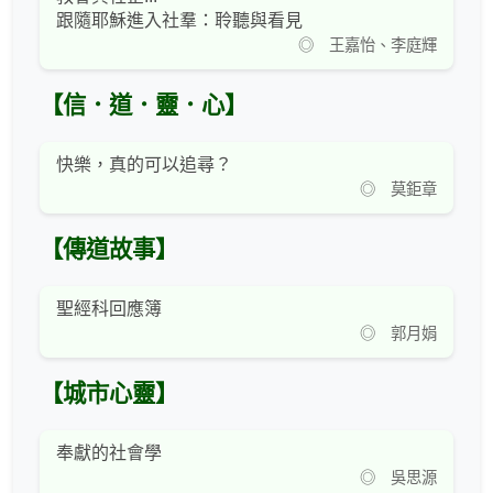
跟隨耶穌進入社羣：聆聽與看見
◎ 王嘉怡、李庭輝
【信．道．靈．心】
快樂，真的可以追尋？
◎ 莫鉅章
【傳道故事】
聖經科回應簿
◎ 郭月娟
【城市心靈】
奉獻的社會學
◎ 吳思源