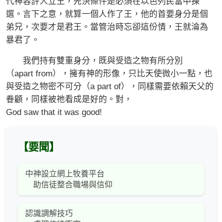
代神容許人立王，先決條件是必須在以色列民當中揀
選。言下之意，就算一個人作了王，他的首要身分是個
弟兄，次要才是君王。當管治時忘卻這份情，王就淪為
暴君了。
我們持有雙重身分，既與受造之物有所分別
（apart from），擁有神的形像，只比天使微小一點，也
與受造之物密不可分（a part of），同樣需要依賴天父的
眷顧，同樣被祂看成是好的。對，
God saw that it was good!
【要聞】
中神設立網上牧養平台
助信徒整合職場與信仰
認識調解技巧