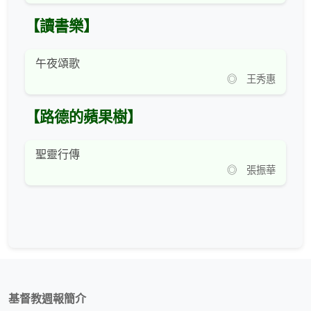
【讀書樂】
午夜頌歌
◎ 王秀惠
【路德的蘋果樹】
聖靈行傳
◎ 張振華
基督教週報簡介