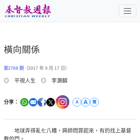
跳至主要內容
橫向關係
第2769 期
（2017 年 9 月 17 日）
◎ 平視人生 ◎ 李灝麟
A
分享：
A
簡
地球弄得亂七八糟，興師問罪起來，有的找上基督
教的門。