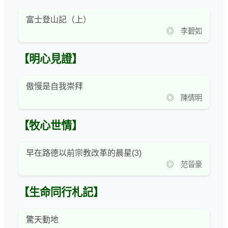
富士登山記（上）
◎ 李碧如
【明心見證】
傲慢是自我崇拜
◎ 陳倩明
【牧心世情】
早在路德以前宗教改革的晨星(3)
◎ 范晉豪
【生命同行札記】
驚天動地