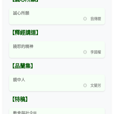
誠心所願
◎ 翁傳鏗
【釋經講道】
饒恕的精神
◎ 李國權
【品蘭集】
鏡中人
◎ 文蘭芳
【特稿】
教會與社企III