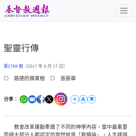
跳至主要內容
聖靈行傳
第2769 期
（2017 年 9 月 17 日）
◎ 路德的蘋果樹 ◎ 張振華
A
分享：
A
簡
教會改革運動牽連了不同的神學內容，當中最重要
而絕大部分人都認定的當然就是「救贖論」，人怎樣得