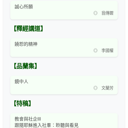
誠心所願
◎ 翁傳鏗
【釋經講道】
饒恕的精神
◎ 李國權
【品蘭集】
鏡中人
◎ 文蘭芳
【特稿】
教會與社企III
跟隨耶穌進入社羣：聆聽與看見