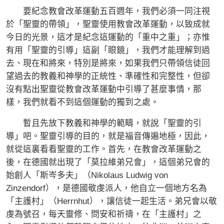
要紀念教會改革運動五百週年，我們必須一同注視
於「聖靈的帶領」，聖靈使用教會改革運動，以致成就
今日的光景，這才是紀念這運動的「重中之重」；亦惟
有用「聖靈的引導」這副「眼鏡」，我們才能理解到過
去、現在和將來，特別是將來，如果我們只帶領信徒回
望過去的教義和神學的正統性、準確性和完整性，但卻
沒有點出聖靈從教會改革運動中引導了甚麼事情，那
樣，我們就看不到這個運動的獨到之處。
暫且先放下教義和神學的範疇，就說「聖靈的引
導」吧。聖靈引導的目的，就是福音傳遍地極，因此，
就從這裏看看聖靈的工作。首先，在教會改革運動之
後，在德國就出現了「莫拉維弟兄會」，這個弟兄會的
始創人「斯岑多夫」（Nikolaus Ludwig von
Zinzendorf），是德國敬虔派人，他自立一個地方名為
「主護村」（Herrnhut），讓信徒一起生活。弟兄會以敬
虔為號召，每天靈修、問安和祈禱，在「主護村」之