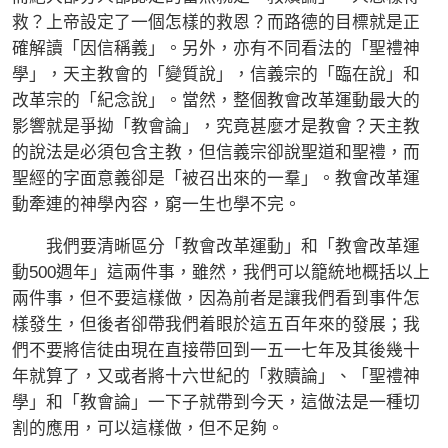
救？上帝設定了一個怎樣的救恩？而路德的目標就是正
確解讀「因信稱義」。另外，亦有不同看法的「聖禮神
學」，天主教會的「變質說」，信義宗的「臨在說」和
改革宗的「紀念說」。當然，整個教會改革運動最大的
影響就是爭拗「教會論」，究竟甚麼才是教會？天主教
的說法是必須包含主教，但信義宗卻說聖道和聖禮，而
聖經的字面意義卻是「被召出來的一羣」。教會改革運
動牽連的神學內容，窮一生也學不完。
我們要清晰區分「教會改革運動」和「教會改革運
動500週年」這兩件事，雖然，我們可以籠統地概括以上
兩件事，但不要這樣做，因為前者是讓我們看到事件怎
樣發生，但後者卻帶我們着眼於這五百年來的發展；我
們不要將信徒由現在直接帶回到一五一七年及其後幾十
年就算了，又或者將十六世紀的「救贖論」、「聖禮神
學」和「教會論」一下子就帶到今天，這做法是一種切
割的應用，可以這樣做，但不足夠。