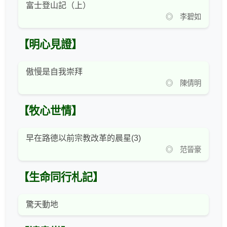
富士登山記（上）
◎ 李碧如
【明心見證】
傲慢是自我崇拜
◎ 陳倩明
【牧心世情】
早在路德以前宗教改革的晨星(3)
◎ 范晉豪
【生命同行札記】
驚天動地