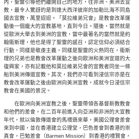
內，聖靈引導他們離開自己的地方，往非洲、美洲去宣
教，最令人驚訝的是到達大西洋彼岸的加勒比海不同島
國去宣教，萬里迢迢。「莫拉維弟兄會」是教會改革運
動後一個龐大的宣教基地，直到今日。隨後，當然就是
從歐洲大舉去到美洲的宣教，當中最著名的當然就是約
翰衞斯理，他也是得了聖靈的感召，認定信仰必須結合
行動，同樣是敬虔主義，同樣是聖靈的火熱同在，衞斯
理的兄弟也是教會改革運動之後向歐洲和美洲宣道的大
復興家，亦有記載他和莫拉維弟兄會的宣教者同坐一條
船到美洲傳道宣教。其次，我們亦可看到浸信宗亦是在
教會改革運動之後由歐洲向美洲宣教，成就今日浸信宗
教會在美國的景況。
在歐洲向美洲宣教之後，聖靈帶領各基督新教教會
和他們的差會，在二百年前進入向亞洲和非洲的大宣教
年代，就以倫敦傳道會的馬禮遜來華，美國公理會差會
來到中國，並在香港建立公理堂，巴色差會到香港的崇
真會，巴勉差會（Barmen Mission）到香港的禮賢會，