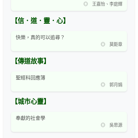
◎ 王嘉怡、李庭輝
【信．道．靈．心】
快樂，真的可以追尋？
◎ 莫鉅章
【傳道故事】
聖經科回應簿
◎ 郭月娟
【城市心靈】
奉獻的社會學
◎ 吳思源