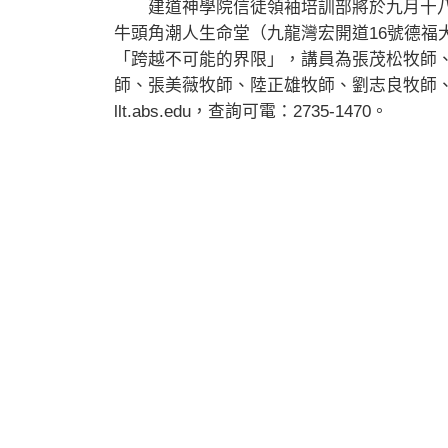
建道神學院信徒領袖培訓部將於九月十八
牛頭角潮人生命堂（九龍灣宏開道16號德福大
「跨越不可能的界限」，講員為張茂松牧師
師、張美薇牧師、陸正雄牧師、劉志良牧師
llt.abs.edu，查詢可電：2735-1470。