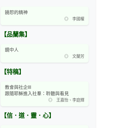
饒恕的精神
◎ 李國權
【品蘭集】
鏡中人
◎ 文蘭芳
【特稿】
教會與社企III
跟隨耶穌進入社羣：聆聽與看見
◎ 王嘉怡、李庭輝
【信．道．靈．心】