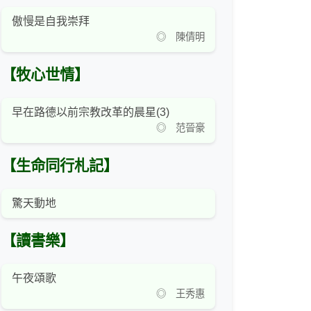
傲慢是自我崇拜
◎ 陳倩明
【牧心世情】
早在路德以前宗教改革的晨星(3)
◎ 范晉豪
【生命同行札記】
驚天動地
【讀書樂】
午夜頌歌
◎ 王秀惠