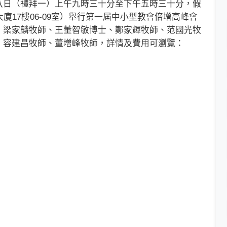
日（禮拜一）上午九時三十分至下午五時三十分，假
廈17樓06-09室）舉行第一屆中小型教會倍增高峰會
、梁家麟牧師、王董智敏博士、鄭家輝牧師、范國光牧
、容建昌牧師、董增峰牧師，詳情及費用可瀏覽：