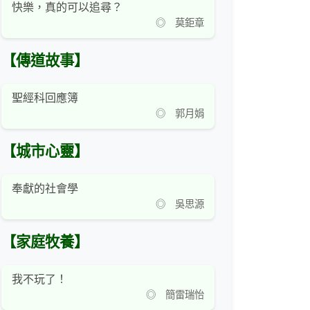
快樂，真的可以追尋？
◎ 莫鉅章
【傳道故事】
聖經科回應簿
◎ 郭月娟
【城市心靈】
奉獻的社會學
◎ 吳思源
【家庭牧養】
我不玩了！
◎ 簡雷瑞怡