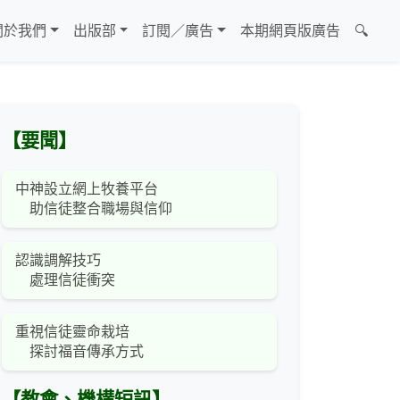
關於我們
出版部
訂閱／廣告
本期網頁版廣告
🔍
【要聞】
中神設立網上牧養平台
助信徒整合職場與信仰
認識調解技巧
處理信徒衝突
重視信徒靈命栽培
探討福音傳承方式