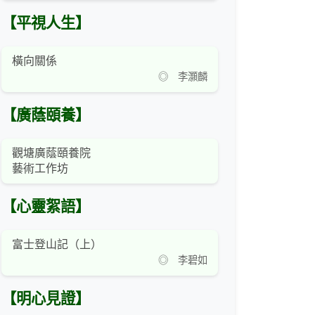
【平視人生】
橫向關係
◎ 李灝麟
【廣蔭頤養】
觀塘廣蔭頤養院
藝術工作坊
【心靈絮語】
富士登山記（上）
◎ 李碧如
【明心見證】