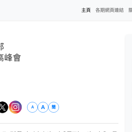
主頁
各期網頁連結
部
高峰會
A
簡
A