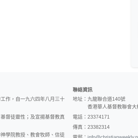
聯絡資訊
的工作，自一九六四年八月三十
地址：九龍聯合道140號
香港華人基督教聯會大
育基督徒靈性；及宣揚基督教真
電話：23374171
傳真：23382314
約神學院教授、教會牧師、信徒
電郵：
info@christianweekly.n