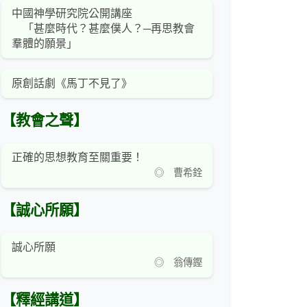
中國神學研究院公開講座
「甚麼時代？甚麼僕人？─再思教會
羣體的願景」
原創話劇《馬丁不見了》
【教會之聲】
正確的思想教育至關重要！
◎ 曹希銓
【誠心所願】
誠心所願
◎ 翁傳鏗
【釋經講道】