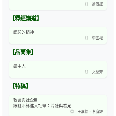
◎ 翁傳鏗
【釋經講道】
饒恕的精神
◎ 李國權
【品蘭集】
鏡中人
◎ 文蘭芳
【特稿】
教會與社企III
跟隨耶穌進入社羣：聆聽與看見
◎ 王嘉怡、李庭輝