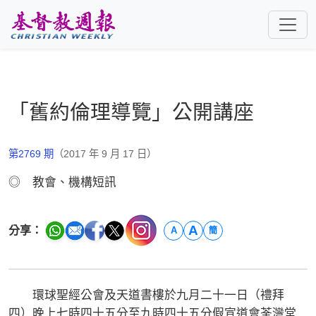
跳至主要內容
「舊約倫理導覽」公開講座
第2769 期
（2017 年 9 月 17 日）
◎ 教會、機構短訊
A
分享：
A
簡
環球聖經公會及天道書樓於九月二十一日（禮拜
四）晚上七時四十五分至九時四十五分假宣道會荃灣堂