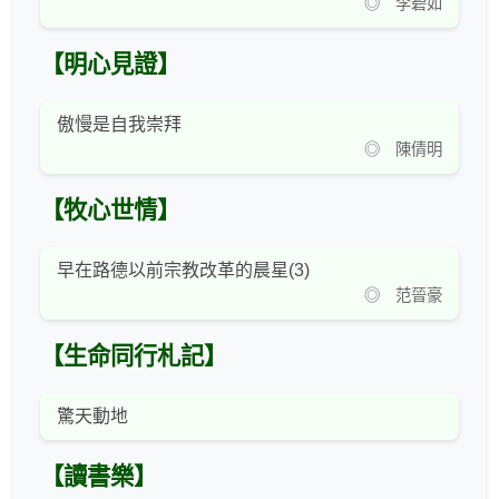
◎ 李碧如
【明心見證】
傲慢是自我崇拜
◎ 陳倩明
【牧心世情】
早在路德以前宗教改革的晨星(3)
◎ 范晉豪
【生命同行札記】
驚天動地
【讀書樂】