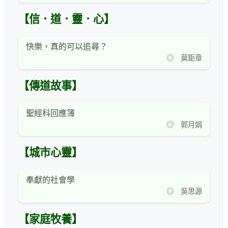
【信．道．靈．心】
快樂，真的可以追尋？
◎ 莫鉅章
【傳道故事】
聖經科回應簿
◎ 郭月娟
【城市心靈】
奉獻的社會學
◎ 吳思源
【家庭牧養】