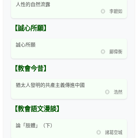
人性的自然流露
◎ 李碧如
【誠心所願】
誠心所願
◎ 鄺偉衡
【教會今昔】
猶太人發明的共產主義傳進中國
◎ 浩然
【教會語文漫談】
論「肢體」（下）
◎ 諸葛空城