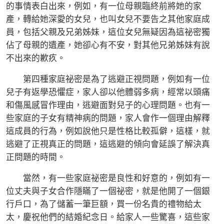
的事情表白出來，例如，有一位母親臨終前將她的家
產，轉給她深愛的女兒，也叫女兒不要告之其他家庭成
員，包括父親及兄弟姊妹，這位女兒無疑因為這祕密獨
佔了母親的遺產，她卻心有不安，對其他兄弟姊妹有說
不出來的歉疚。
第四種家庭祕密是為了逃避正視問題，例如有一位
兒子有返學恐懼症，家人卻以他體弱多病，經常以頭痛
和傷風感冒作理由，逃避面對兒子的心理問題。也有一
些家庭的子女有精神病的問題，家人會作一個理由解釋
這成員的行為，例如說他只是性格比較孤僻，這樣，就
逃避了正視真正的問題，這逃避的傾向會延誤了解決真
正問題的時間。
當然，有一些家庭祕密是良性和好意的，例如有一
位丈夫與子女合作隱瞞了一個祕密，就是他開了一個銀
行戶口，為了儲蓄一筆巨額，買一份名貴的禮物給太
太，慶祝他們的結婚紀念日。給家人一些驚喜，這些家