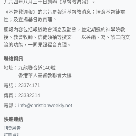
九六四年八月三十日創辦《基督教週報》。
《基督教週報》的宗旨是報道基督教消息；培育基督徒靈
性；及宣揚基督教真理。
週報內容包括報道教會消息及動態，並定期邀約神學院教
授、教會牧師、信徒領袖等撰文⋯⋯以達編、寫、讀三向交
流的功能，一同見證福音真理。
聯絡資訊
地址：九龍聯合道140號
香港華人基督教聯會大樓
電話：23374171
傳真：23382314
電郵：
info@christianweekly.net
快速連結
刊登廣告
訂閱資訊