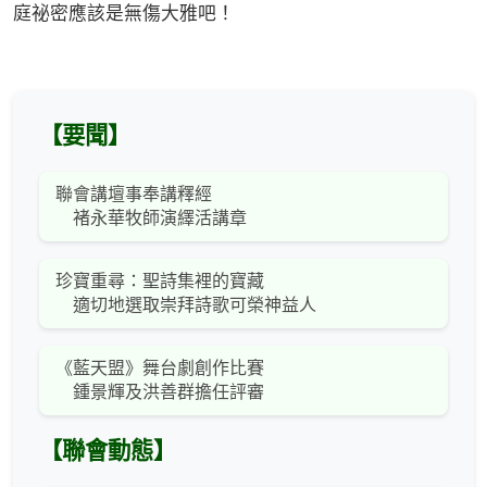
庭祕密應該是無傷大雅吧！
【要聞】
聯會講壇事奉講釋經
褚永華牧師演繹活講章
珍寶重尋：聖詩集裡的寶藏
適切地選取崇拜詩歌可榮神益人
《藍天盟》舞台劇創作比賽
鍾景輝及洪善群擔任評審
【聯會動態】