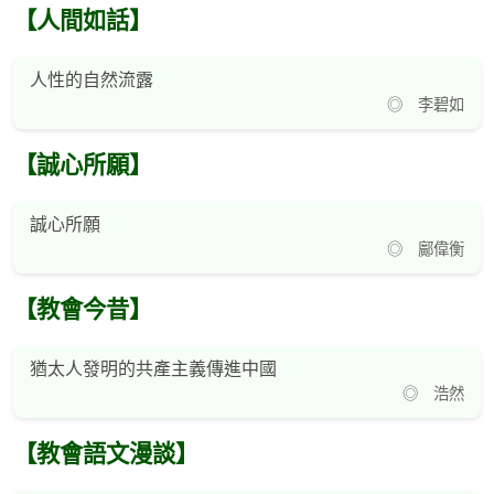
【人間如話】
人性的自然流露
◎ 李碧如
【誠心所願】
誠心所願
◎ 鄺偉衡
【教會今昔】
猶太人發明的共產主義傳進中國
◎ 浩然
【教會語文漫談】