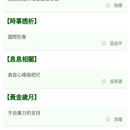
◎ 陸輝
【時事透析】
國際形象
◎ 區伯平
【息息相關】
高官心裡兩把尺
◎ 吳思源
【黃金歲月】
不自量力的支持
◎ 昂嘯