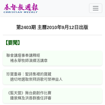
跳至主要內容
第2403期 主曆2010年9月12日出版
【要聞】
聯會講壇事奉講釋經
褚永華牧師演繹活講章
珍寶重尋：聖詩集裡的寶藏
適切地選取崇拜詩歌可榮神益人
《藍天盟》舞台劇創作比賽
鍾景輝及洪善群擔任評審