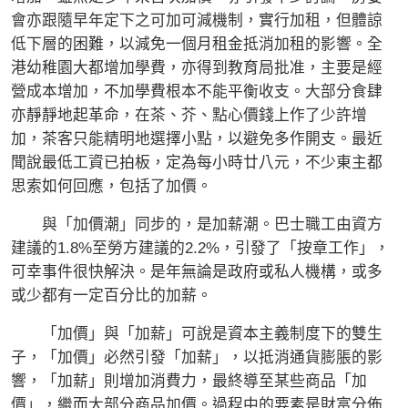
會亦跟隨早年定下之可加可減機制，實行加租，但體諒
低下層的困難，以減免一個月租金抵消加租的影響。全
港幼稚園大都增加學費，亦得到教育局批准，主要是經
營成本增加，不加學費根本不能平衡收支。大部分食肆
亦靜靜地起革命，在茶、芥、點心價錢上作了少許增
加，茶客只能精明地選擇小點，以避免多作開支。最近
聞說最低工資已拍板，定為每小時廿八元，不少東主都
思索如何回應，包括了加價。
與「加價潮」同步的，是加薪潮。巴士職工由資方
建議的1.8%至勞方建議的2.2%，引發了「按章工作」，
可幸事件很快解決。是年無論是政府或私人機構，或多
或少都有一定百分比的加薪。
「加價」與「加薪」可說是資本主義制度下的雙生
子，「加價」必然引發「加薪」，以抵消通貨膨脹的影
響，「加薪」則增加消費力，最終導至某些商品「加
價」，繼而大部分商品加價。過程中的要素是財富分佈