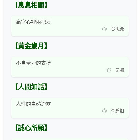
【息息相關】
高官心裡兩把尺
◎ 吳思源
【黃金歲月】
不自量力的支持
◎ 昂嘯
【人間如話】
人性的自然流露
◎ 李碧如
【誠心所願】