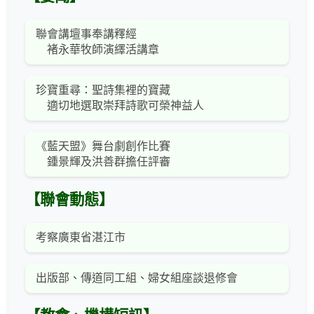
聯會講壇事奉講釋經
褚永華牧師演繹活講章
珍寶重尋：聖詩集裡的寶藏
適切地選取崇拜詩歌可榮神益人
《藍天盟》舞台劇創作比賽
鍾景輝及洪善群擔任評審
【聯會動態】
考察廣東省湛江市
出版部、傳道同工組、婦女組座談退修會