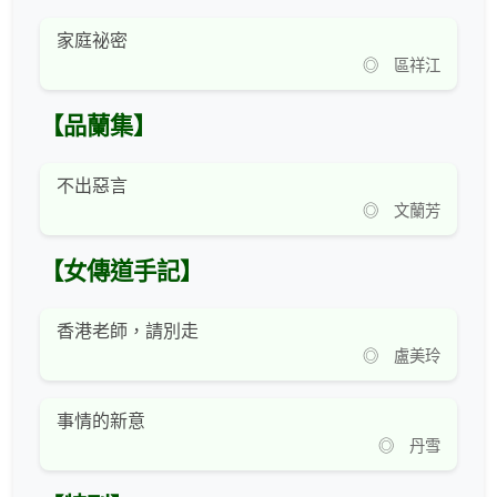
家庭祕密
◎ 區祥江
【品蘭集】
不出惡言
◎ 文蘭芳
【女傳道手記】
香港老師，請別走
◎ 盧美玲
事情的新意
◎ 丹雪