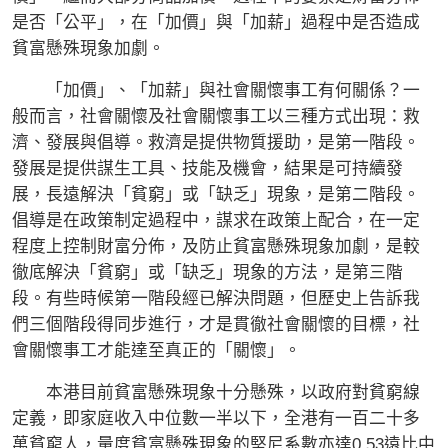
是否「公平」，在「加價」與「加薪」過程中是否造成
貧富懸殊現象加劇。
「加價」、「加薪」與社會關懷事工有何關係？一
般而言，社會關懷及社會關懷事工以三種方式出現：救
濟、發展與倡導。救濟是提供物質援助，是第一階段。
發展是提供謀生工具、技能及機會，結果是可持續發
展，長遠解決「貧窮」或「缺乏」現象，是第二階段。
倡導是在政策制定過程中，謀求在政策上配合，在一定
程度上控制財富分佈，及防止貧富懸殊現象加劇，是較
徹底解決「貧窮」或「缺乏」現象的方法，是第三階
段。有些時候第一階段經已解決問題，但歷史上告訴我
們三個階段得同步進行，才是貫徹社會關懷的目標，社
會關懷事工才能達至真正的「關懷」。
本港目前貧富懸殊現象十分懸殊，以政府對貧窮線
定義，即家庭收入中位數一半以下，全港有一百二十多
萬貧窮人，量度貧富懸殊現象的堅尼系數亦達0.53遠比中