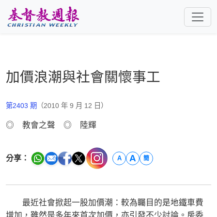
跳至主要內容
加價浪潮與社會關懷事工
第2403 期
（2010 年 9 月 12 日）
◎ 教會之聲 ◎ 陸輝
A
分享：
A
簡
最近社會掀起一股加價潮：較為矚目的是地鐵車費
增加，雖然是多年來首次加價，亦引發不少討論。房委