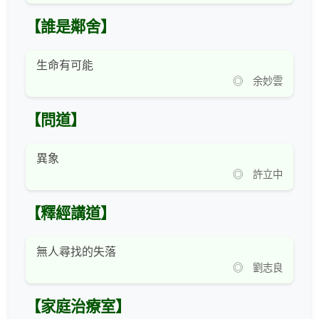
【誰是鄰舍】
生命有可能
◎ 余妙雲
【問道】
異象
◎ 許立中
【釋經講道】
無人尋找的失落
◎ 劉志良
【家庭治療室】