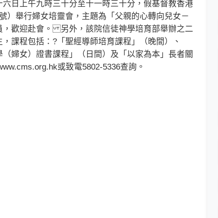
六日上午九時三十分至十一時三十分，假基督教香港
37號）舉行婦女培靈會，主題為「父親的心轉向兒女－
員，歡迎赴會。 另外，該院信徒神學培育部舉辦之二
生，課程包括：?「聖經導師培育課程」（晚間）、
學（婦女）證書課程」（日間）及「以家為本」長者關
ms.org.hk或致電5802-5336查詢。