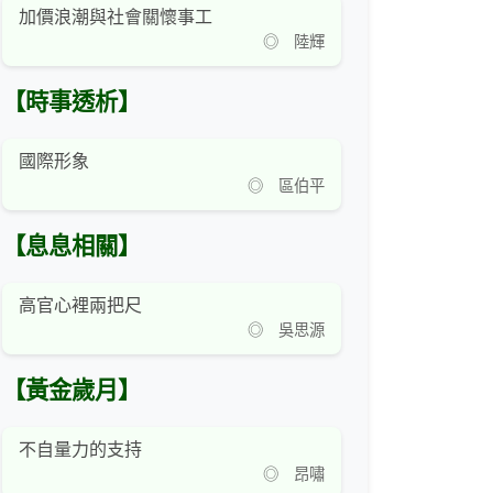
加價浪潮與社會關懷事工
◎ 陸輝
【時事透析】
國際形象
◎ 區伯平
【息息相關】
高官心裡兩把尺
◎ 吳思源
【黃金歲月】
不自量力的支持
◎ 昂嘯