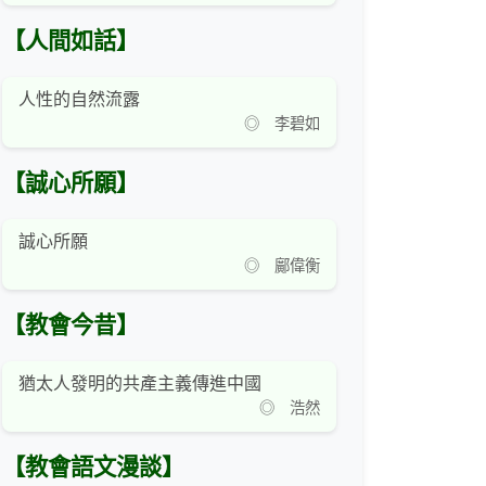
【人間如話】
人性的自然流露
◎ 李碧如
【誠心所願】
誠心所願
◎ 鄺偉衡
【教會今昔】
猶太人發明的共產主義傳進中國
◎ 浩然
【教會語文漫談】