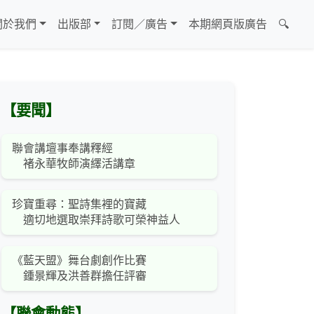
關於我們
出版部
訂閱／廣告
本期網頁版廣告
🔍
【要聞】
聯會講壇事奉講釋經
褚永華牧師演繹活講章
珍寶重尋：聖詩集裡的寶藏
適切地選取崇拜詩歌可榮神益人
《藍天盟》舞台劇創作比賽
鍾景輝及洪善群擔任評審