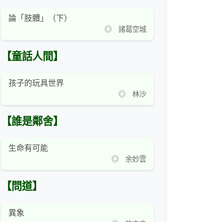
論「肢體」（下）
◎ 諸葛空城
【童話人間】
孩子的玩具世界
◎ 林沙
【誰是鄰舍】
生命有可能
◎ 余妙雲
【問道】
異象