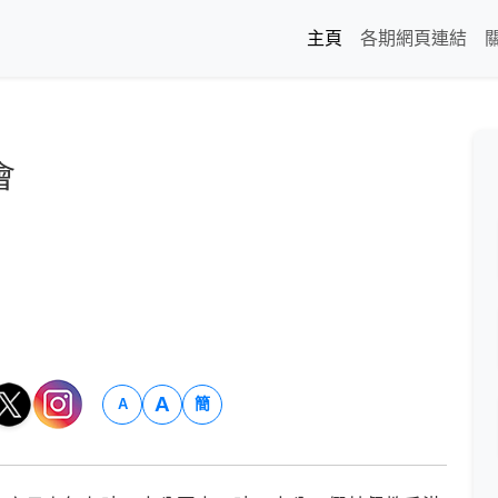
主頁
各期網頁連結
會
A
簡
A