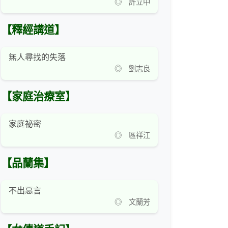
◎ 許立中
【釋經講道】
無人尋找的失落
◎ 劉志良
【家庭治療室】
家庭祕密
◎ 區祥江
【品蘭集】
不出惡言
◎ 文蘭芳