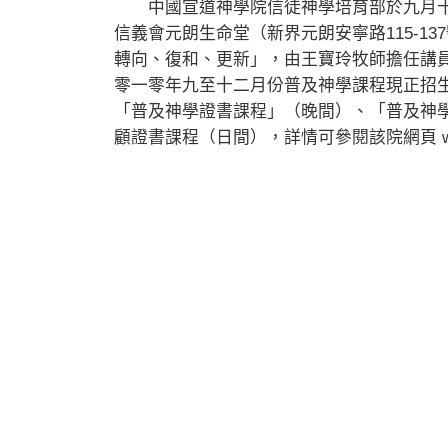
中國宣道神學院信徒神學培育部於九月十
信義會元朗生命堂（新界元朗安寧路115-1
轉向、復和、更新」，由王寶玲牧師擔任講
零一零年九至十二月份普及神學課程現正招
「普及神學證書課程」（晚間）、「普及神
顧證書課程（日間），詳情可參閱該院網頁 www.c