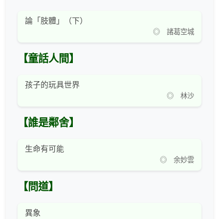
論「肢體」（下）
◎ 諸葛空城
【童話人間】
孩子的玩具世界
◎ 林沙
【誰是鄰舍】
生命有可能
◎ 余妙雲
【問道】
異象