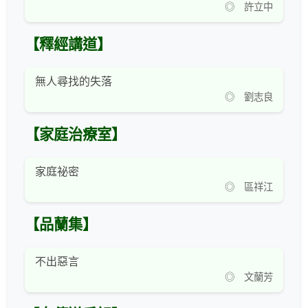
◎ 許立中
【釋經講道】
無人尋找的失落
◎ 劉志良
【家庭治療室】
家庭祕密
◎ 區祥江
【品蘭集】
不出惡言
◎ 文蘭芳