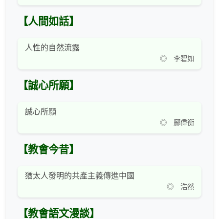
【人間如話】
人性的自然流露
◎ 李碧如
【誠心所願】
誠心所願
◎ 鄺偉衡
【教會今昔】
猶太人發明的共產主義傳進中國
◎ 浩然
【教會語文漫談】