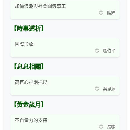
加價浪潮與社會關懷事工
◎ 陸輝
【時事透析】
國際形象
◎ 區伯平
【息息相關】
高官心裡兩把尺
◎ 吳思源
【黃金歲月】
不自量力的支持
◎ 昂嘯