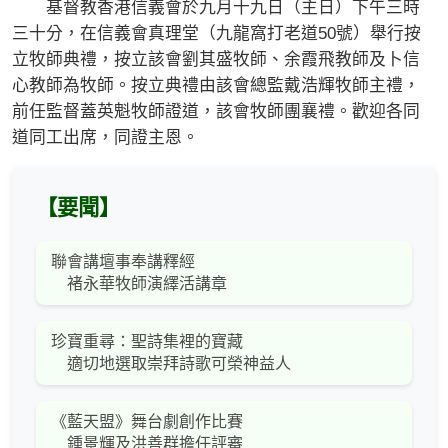
基督教香港信義會於九月十九日（主日）下午三時
三十分，在信義會真理堂（九龍窩打老道50號）舉行按
立牧師典禮，按立該會劉其盛牧師、余霞飛教師及卜信
心教師為牧師。按立典禮由該會總監戴浩輝牧師主禮，
前任監督蓋英魁牧師證道，該會牧師團襄禮。歡迎各同
道同工出席，同證主恩。
【要聞】
聯會講壇事奉講釋經
褚永華牧師演繹活講章
珍寶重尋：聖詩集裡的寶藏
適切地選取崇拜詩歌可榮神益人
《藍天盟》舞台劇創作比賽
鍾景輝及洪善群擔任評審