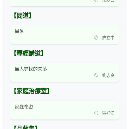
◎ 余妙雲
【問道】
異象
◎ 許立中
【釋經講道】
無人尋找的失落
◎ 劉志良
【家庭治療室】
家庭祕密
◎ 區祥江