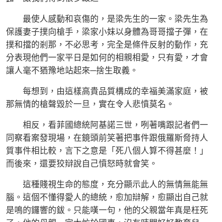
最使人感動和哀傷的，是梁先生的一家。梁先生為
保護妻子撲向槍手，梁家小妹以身體為哥哥擋子彈，在
撲和擋的剎那，不必思考，完全是條件反射的動作，充
分表現他們一家平日是如何的相親相愛，只有愛，才會
讓人毫不猶豫地站起來─捨生取義。
每想到，由這樣高貴品質構成的幸福美滿家庭，被
那無情的槍聲毀於一旦，實在令人悲憤莫名。
相反，看菲國總統阿基諾三世，咧著嘴跟記者們一
同察看案發現場，在鏡頭前笑著把事件跟俄羅斯脅持人
質事件相比較，言下之意是「死八個人算不得甚麼！」
而後來，還要狡辯說自己憤怒時就會笑。
這種賤視生命的態度，充分顯示此人的無情無能無
腦。這個不懂得愛人的總統，愈加辯解，愈顯出自己就
是鳴的鑼響的鈸。只能嘆一句，他的父親當年真是枉死