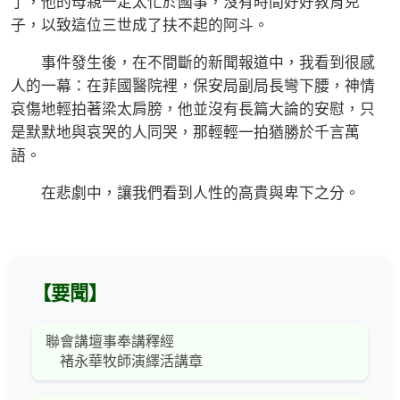
了，他的母親一定太忙於國事，沒有時間好好教育兒
子，以致這位三世成了扶不起的阿斗。
事件發生後，在不間斷的新聞報道中，我看到很感
人的一幕：在菲國醫院裡，保安局副局長彎下腰，神情
哀傷地輕拍著梁太肩膀，他並沒有長篇大論的安慰，只
是默默地與哀哭的人同哭，那輕輕一拍猶勝於千言萬
語。
在悲劇中，讓我們看到人性的高貴與卑下之分。
【要聞】
聯會講壇事奉講釋經
褚永華牧師演繹活講章