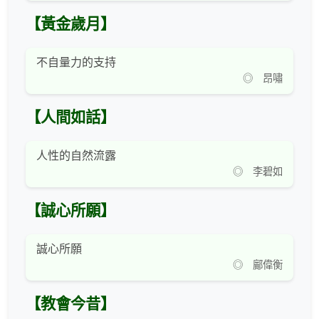
【黃金歲月】
不自量力的支持
◎ 昂嘯
【人間如話】
人性的自然流露
◎ 李碧如
【誠心所願】
誠心所願
◎ 鄺偉衡
【教會今昔】