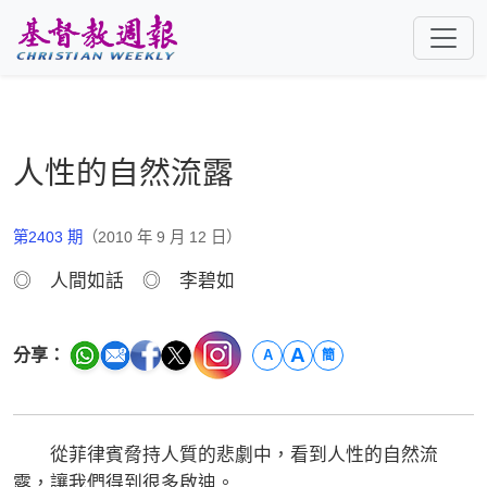
跳至主要內容
人性的自然流露
第2403 期
（2010 年 9 月 12 日）
◎ 人間如話 ◎ 李碧如
A
分享：
A
簡
從菲律賓脅持人質的悲劇中，看到人性的自然流
露，讓我們得到很多啟迪。