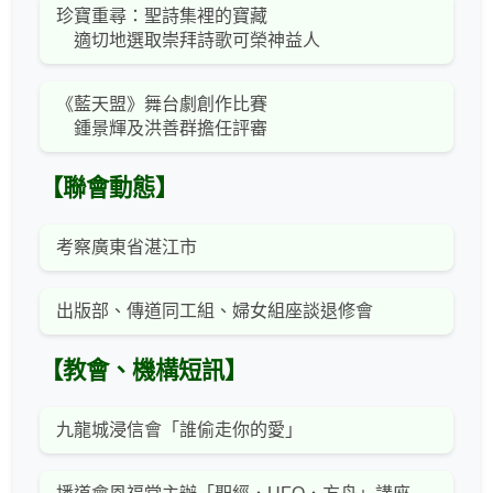
珍寶重尋：聖詩集裡的寶藏
適切地選取崇拜詩歌可榮神益人
《藍天盟》舞台劇創作比賽
鍾景輝及洪善群擔任評審
【聯會動態】
考察廣東省湛江市
出版部、傳道同工組、婦女組座談退修會
【教會、機構短訊】
九龍城浸信會「誰偷走你的愛」