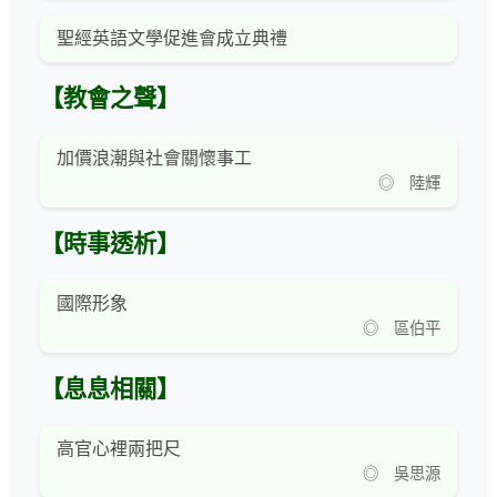
聖經英語文學促進會成立典禮
【教會之聲】
加價浪潮與社會關懷事工
◎ 陸輝
【時事透析】
國際形象
◎ 區伯平
【息息相關】
高官心裡兩把尺
◎ 吳思源