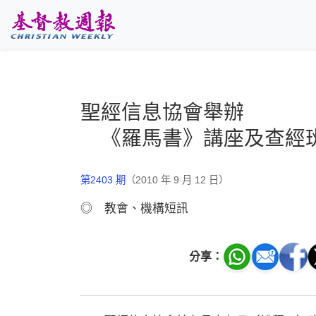
跳至主要內容
聖經信息協會舉辦
《羅馬書》講座及查經
第2403 期
（2010 年 9 月 12 日）
◎ 教會、機構短訊
分享：