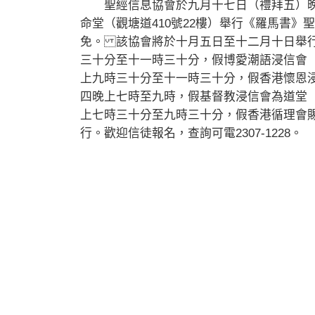
聖經信息協會於九月十七日（禮拜五）晚
命堂（觀塘道410號22樓）舉行《羅馬書
免。 該協會將於十月五日至十二月十日舉
三十分至十一時三十分，假博愛潮語浸信會（
上九時三十分至十一時三十分，假香港懷恩浸
四晚上七時至九時，假基督教浸信會為道堂（
上七時三十分至九時三十分，假香港循理會賜恩
行。歡迎信徒報名，查詢可電2307-1228。