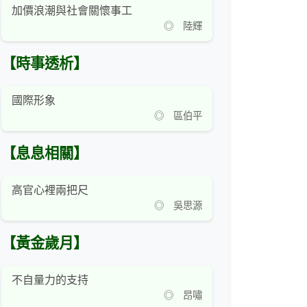
加價浪潮與社會關懷事工
◎ 陸輝
【時事透析】
國際形象
◎ 區伯平
【息息相關】
高官心裡兩把尺
◎ 吳思源
【黃金歲月】
不自量力的支持
◎ 昂嘯