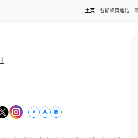
主頁
各期網頁連結
班
A
簡
A