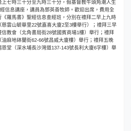
上七時三十分至九時三十分，假基督教牛頭角潮人生
》聖經信息講座，講員為鄧英善牧師。歡迎出席，費用全
行《羅馬書》聖經信息查經班，分別在禮拜二早上九時
慈雲山毓華里22號嘉喜大廈2至3樓舉行）；禮拜三早
信教會（北角書局街28號國賓商場1樓）舉行；禮拜
油麻地砵蘭街62-66號昌威大廈樓）舉行；禮拜五晚
堂（深水埔長沙灣道137-143號長利大廈6字樓）舉