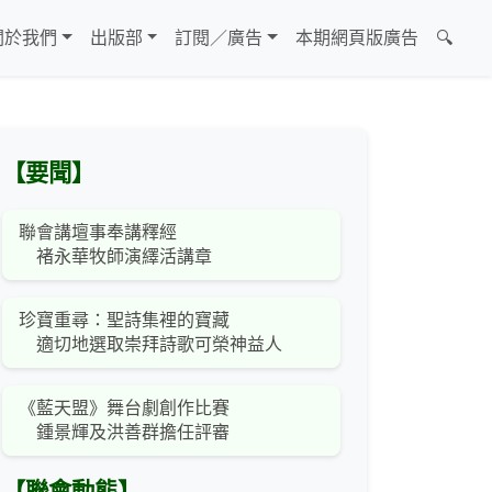
關於我們
出版部
訂閱／廣告
本期網頁版廣告
🔍
【要聞】
聯會講壇事奉講釋經
褚永華牧師演繹活講章
珍寶重尋：聖詩集裡的寶藏
適切地選取崇拜詩歌可榮神益人
《藍天盟》舞台劇創作比賽
鍾景輝及洪善群擔任評審