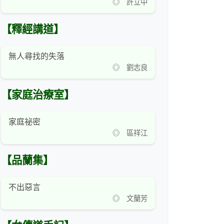
◎ 許立中
【釋經講道】
無人尋找的失落
◎ 劉志良
【家庭治療室】
家庭祕密
◎ 區祥江
【品蘭集】
不出惡言
◎ 文蘭芳