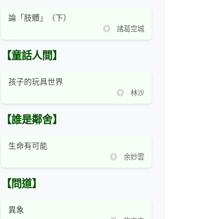
論「肢體」（下）
◎ 諸葛空城
【童話人間】
孩子的玩具世界
◎ 林沙
【誰是鄰舍】
生命有可能
◎ 余妙雲
【問道】
異象