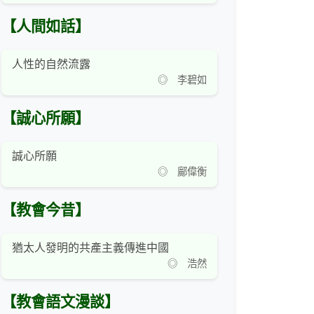
【人間如話】
人性的自然流露
◎ 李碧如
【誠心所願】
誠心所願
◎ 鄺偉衡
【教會今昔】
猶太人發明的共產主義傳進中國
◎ 浩然
【教會語文漫談】