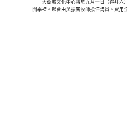
大衛城文化中心將於九月一日（禮拜六）
開學禮。聚會由吳振智牧師擔任講員。費用全免