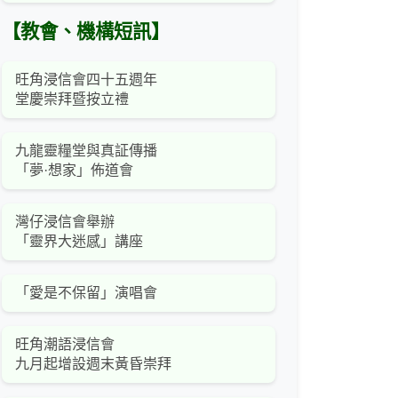
【教會、機構短訊】
旺角浸信會四十五週年
堂慶崇拜暨按立禮
九龍靈糧堂與真証傳播
「夢·想家」佈道會
灣仔浸信會舉辦
「靈界大迷感」講座
「愛是不保留」演唱會
旺角潮語浸信會
九月起增設週末黃昏崇拜