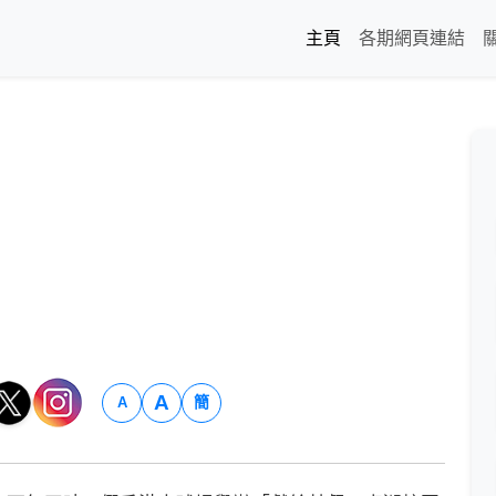
主頁
各期網頁連結
A
簡
A