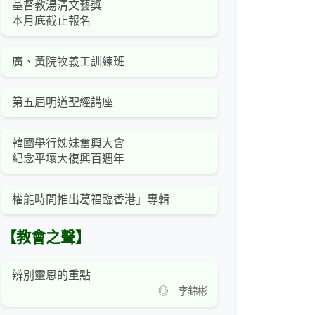
基督教湯清文藝獎
本月底截止報名
廣、黃院牧義工訓練班
第五屆明道聖經講座
韓國舉行姊妹奮興大會
紀念平壤大復興百週年
權能時間推出葛福臨香港」專輯
【教會之聲】
辨別靈恩的重點
◎ 李錦彬