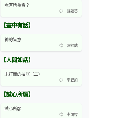
老有所為否？
◎ 蘇穎睿
【畫中有話】
神的旨意
◎ 彭錦威
【人間如話】
未打開的抽屜（二）
◎ 李碧如
【誠心所願】
誠心所願
◎ 李鴻標