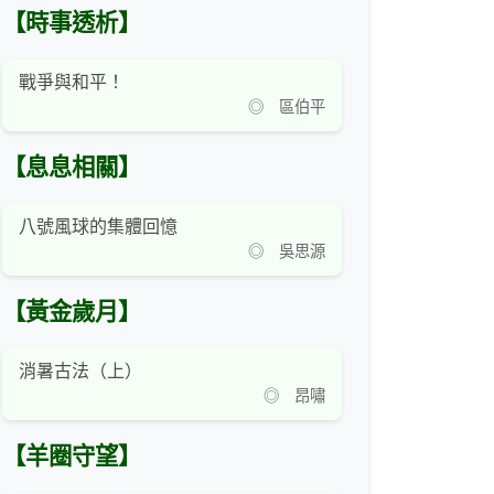
【時事透析】
戰爭與和平！
◎ 區伯平
【息息相關】
八號風球的集體回憶
◎ 吳思源
【黃金歲月】
消暑古法（上）
◎ 昂嘯
【羊圈守望】