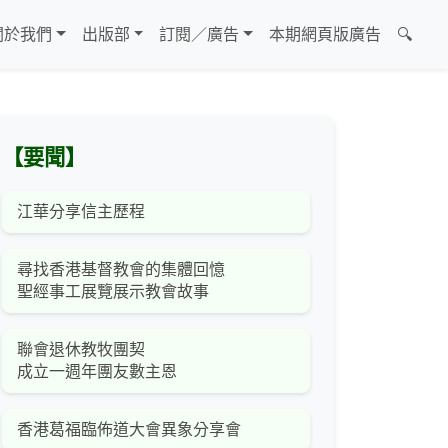
關於我們
出版部
訂閱／廣告
本期網頁版廣告
🔍
【要聞】
江華分享信主歷程
尋找香港基督教會的集體回憶
聖經事工展覽展示教會故事
聯會退休教牧團契
成立一週年團友數主恩
香港葛福臨佈道大會異象分享會