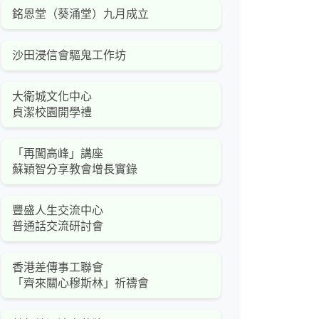
銘恩堂（葵涌堂）九月成立
沙田浸信會驅鬼工作坊
大衛城文化中心
貞潔校園開學禮
「再闖高峰」講座
蘇穎智分享教會增長實錄
豐盛人生交流中心
普通話交流研討會
香港差傳事工聯會
「齊來關心穆斯林」祈禱會