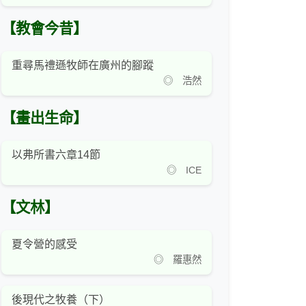
【教會今昔】
重尋馬禮遜牧師在廣州的腳蹤
◎ 浩然
【畫出生命】
以弗所書六章14節
◎ ICE
【文林】
夏令營的感受
◎ 羅惠然
後現代之牧養（下）