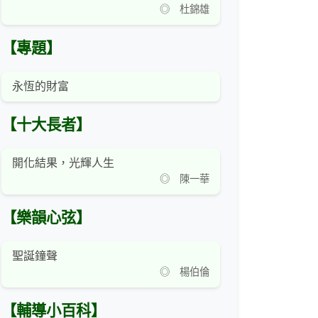
◎ 杜錦雄
【專題】
永恆的財富
【十大長者】
開化結果，光輝人生
◎ 陳一華
【樂韻心弦】
聖誕鐘聲
◎ 楊伯倫
【輔導小百科】