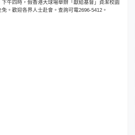
下午四時，假香港大球場舉辦「獻給基督」貞潔校園
。歡迎各界人士赴會。查詢可電2696-5412。